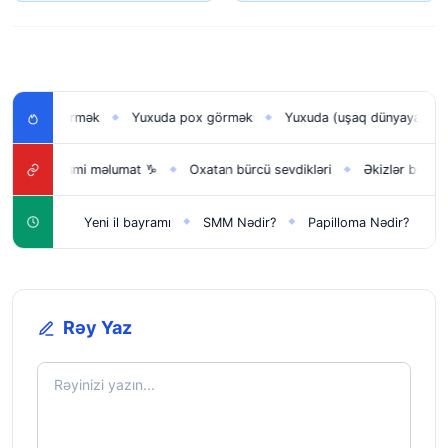
şağı görmək
Yuxuda pox görmək
Yuxuda (uşaq dünyaya gətirmə
◆
◆
nda ümumi məlumat ♑
Oxatan bürcü sevdikləri
Əkizlər bürcü xüsus
◆
◆
 üçün
Yeni il bayramı
SMM Nədir?
Papilloma Nədir?
Karbo
◆
◆
◆
◆
Rəy Yaz