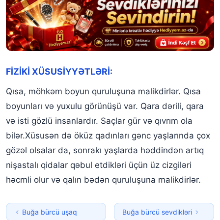
FİZİKİ XÜSUSİYYƏTLƏRİ:
Qısa, möhkəm boyun quruluşuna malikdirlər. Qısa
boyunları və yuxulu görünüşü var. Qara dərili, qara
və isti gözlü insanlardır. Saçlar gür və qıvrım ola
bilər.Xüsusən də öküz qadınları gənc yaşlarında çox
gözəl olsalar da, sonrakı yaşlarda həddindən artıq
nişastalı qidalar qəbul etdikləri üçün üz cizgiləri
həcmli olur və qalın bədən quruluşuna malikdirlər.
Buğa bürcü uşaq
Buğa bürcü sevdikləri