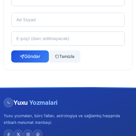
Göndər
Təmizlə
Yuxu
Yozmalari
Yuxu yozmaları, bürc falları, astrologiya və sağlamlıq haqqında
etibarlı məlumat mənbəyi.