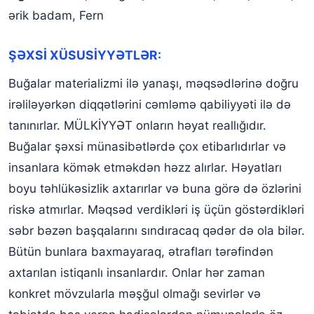
ərik badam, Fern
ŞƏXSİ XÜSUSİYYƏTLƏR:
Buğalar materializmi ilə yanaşı, məqsədlərinə doğru
irəliləyərkən diqqətlərini cəmləmə qabiliyyəti ilə də
tanınırlar. MÜLKİYYƏT onların həyat reallığıdır.
Buğalar şəxsi münasibətlərdə çox etibarlıdırlar və
insanlara kömək etməkdən həzz alırlar. Həyatları
boyu təhlükəsizlik axtarırlar və buna görə də özlərini
riskə atmırlar. Məqsəd verdikləri iş üçün göstərdikləri
səbr bəzən başqalarını sındıracaq qədər də ola bilər.
Bütün bunlara baxmayaraq, ətrafları tərəfindən
axtarılan istiqanlı insanlardır. Onlar hər zaman
konkret mövzularla məşğul olmağı sevirlər və