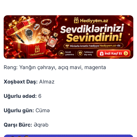
Rəng: Yanğın çəhrayı, açıq mavi, magenta
Xoşbəxt Daş:
Almaz
Uğurlu ədəd:
6
Uğurlu gün:
Cümə
Qarşı Bürc:
Əqrəb