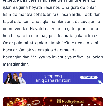
təbiətdə baş verən hadisələrdən nümunələrlə öz
işlərini uğurla həyata keçirirlər. Ona görə də onlar
həm də mənəvi cəhətdən razı insanlardır. Tədbirlər
təşkil edərkən rahatlıqlarına fikir verir, öz zövqlərinə
önəm verirlər. Həyatda arzularına çatdıqdan sonra
heç bir şərait onları başqa istiqamətə çəkə bilməz.
Onlar pula rahatlıq əldə etmək üçün bir vasitə kimi
baxırlar. Əmlak və əmlak əldə etməkdə
bacarıqlıdırlar. Maliyyə və investisiya mövzuları onları
maraqlandırır.