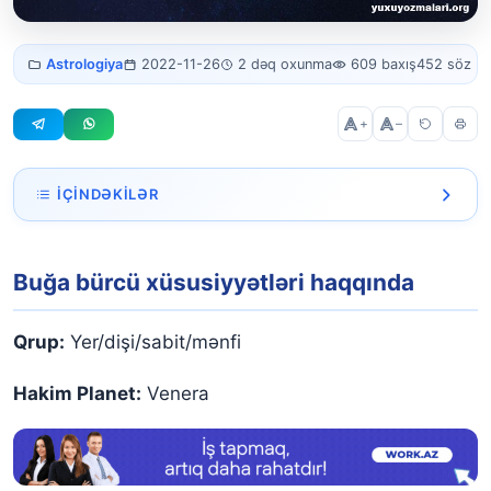
Buğa bürcü
Astrologiya
2022-11-26
2 dəq oxunma
609 baxış
452 söz
xüsusiyyətləri
+
–
İÇINDƏKILƏR
Buğa bürcü xüsusiyyətləri haqqında
Buğa bürcü xüsusiyyətləri haqqında
ŞƏXSİ XÜSUSİYYƏTLƏR:
FİZİKİ XÜSUSİYYƏTLƏRİ:
Qrup:
Yer/dişi/sabit/mənfi
Hakim Planet:
Venera