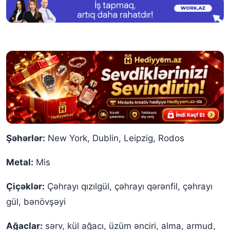
Şəhərlər:
New York, Dublin, Leipzig, Rodos
Metal:
Mis
Çiçəklər:
Çəhrayı qızılgül, çəhrayı qərənfil, çəhrayı
gül, bənövşəyi
Ağaclar:
sərv, kül ağacı, üzüm ənciri, alma, armud,