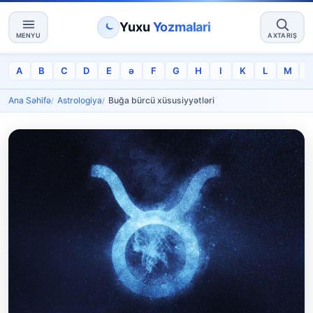
Yuxu
Yozmalari
MENYU
AXTARIŞ
A
B
C
D
E
ə
F
G
H
I
K
L
M
Ana Səhifə
Astrologiya
Buğa bürcü xüsusiyyətləri