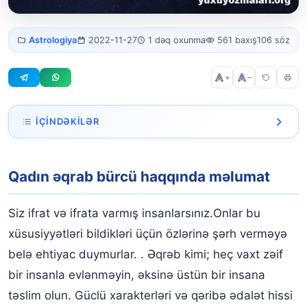
Əqrəb bürcü
Astrologiya
2022-11-27
1 dəq oxunma
561 baxış
106 söz
qadını
+
–
İÇINDƏKILƏR
Qadın əqrab bürcü haqqında məlumat
Qadın əqrab bürcü haqqında məlumat
Siz ifrat və ifrata varmış insanlarsınız.Onlar bu
xüsusiyyətləri bildikləri üçün özlərinə şərh verməyə
belə ehtiyac duymurlar. . Əqrəb kimi; heç vaxt zəif
bir insanla evlənməyin, əksinə üstün bir insana
təslim olun. Güclü xarakterləri və qəribə ədalət hissi