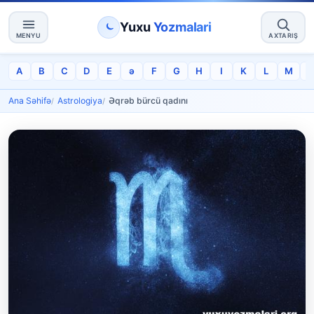
Yuxu
Yozmalari
MENYU
AXTARIŞ
A
B
C
D
E
ə
F
G
H
I
K
L
M
Ana Səhifə
Astrologiya
Əqrəb bürcü qadını