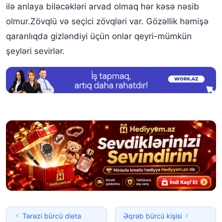
ilə anlaya biləcəkləri arvad olmaq hər kəsə nəsib
olmur.Zövqlü və seçici zövqləri var. Gözəllik həmişə
qaranlıqda gizləndiyi üçün onlar qeyri-mümkün
şeyləri sevirlər.
Tərəzi bürcü dieta
Əqrəb bürcü kişisi