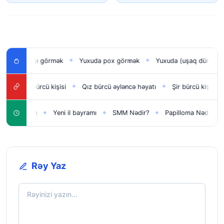
ğlan uşağı görmək
Yuxuda pox görmək
Yuxuda (uşaq dünyaya g
◆
◆
Dolça bürcü kişisi
Qız bürcü əyləncə həyatı
Şir bürcü kişisi
◆
◆
◆
şaqlar üçün
Yeni il bayramı
SMM Nədir?
Papilloma Nədir?
◆
◆
◆
◆
Rəy Yaz