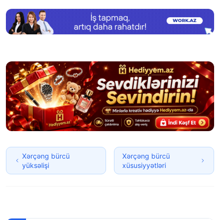
Xərçəng bürcü
Xərçəng bürcü
yüksəlişi
xüsusiyyətləri