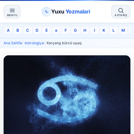
Yuxu
Yozmalari
MENYU
AXTARIŞ
A
B
C
D
E
ə
F
G
H
I
K
L
M
Ana Səhifə
Astrologiya
Xərçəng bürcü uşaq