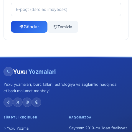
Göndər
Təmizlə
Yuxu
Yozmalari
Yuxu yozmaları, bürc falları, astrologiya və sağlamlıq haqqında
etibarlı məlumat mənbəyi.
SÜRƏTLI KEÇIDLƏR
HAQQIMIZDA
Saytımız 2019-cu ildən fəaliyyət
Yuxu Yozma