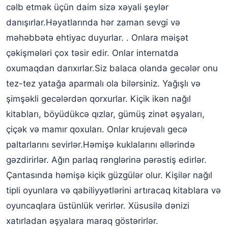
cəlb etmək üçün daim sizə xəyali şeylər
danışırlar.Həyatlarında hər zaman sevgi və
məhəbbətə ehtiyac duyurlar. . Onlara məişət
çəkişmələri çox təsir edir. Onlar internatda
oxumaqdan darıxırlar.Siz balaca olanda gecələr onu
tez-tez yatağa aparmalı ola bilərsiniz. Yağışlı və
şimşəkli gecələrdən qorxurlar. Kiçik ikən nağıl
kitabları, böyüdükcə qızlar, gümüş zinət əşyaları,
çiçək və mamır qoxuları. Onlar krujevalı gecə
paltarlarını sevirlər.Həmişə kuklalarını əllərində
gəzdirirlər. Ağın parlaq rənglərinə pərəstiş edirlər.
Çantasında həmişə kiçik güzgülər olur. Kişilər nağıl
tipli oyunlara və qabiliyyətlərini artıracaq kitablara və
oyuncaqlara üstünlük verirlər. Xüsusilə dənizi
xatırladan əşyalara maraq göstərirlər.