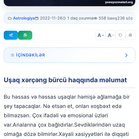
Xərçəng bürcü
Astrologiya
2022-11-26
1 dəq oxunma
558 baxış
236 söz
uşaq
+
–
İÇINDƏKILƏR
Uşaq xərçəng bürcü haqqında məlumat
Uşaq xərçəng bürcü haqqında məlumat
Bu həssas və həssas uşaqlar həmişə ağlamağa bir
şey tapacaqlar. Nə etsən et, onları xoşbəxt edə
bilməzsən. Çox ifadəli və emosional üzləri
var.Analarına çox bağlıdırlar.Sevdiklərindən uzaq
olmağa dözə bilmirlər.Xəyali xasiyyətləri ilə diqqəti