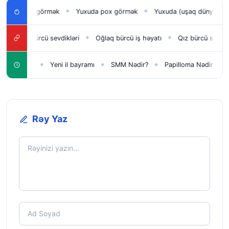
an uşağı görmək
Yuxuda pox görmək
Yuxuda (uşaq dünyaya gət
◆
◆
Əkizlər bürcü sevdikləri
Oğlaq bürcü iş həyatı
Qız bürcü sağlamlığ
◆
◆
qlar üçün
Yeni il bayramı
SMM Nədir?
Papilloma Nədir?
K
◆
◆
◆
◆
Rəy Yaz