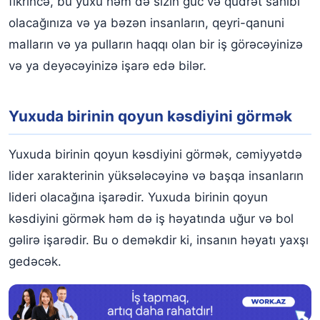
fikrincə, bu yuxu həm də sizin güc və qüdrət sahibi
olacağınıza və ya bəzən insanların, qeyri-qanuni
malların və ya pulların haqqı olan bir iş görəcəyinizə
və ya deyəcəyinizə işarə edə bilər.
Yuxuda birinin qoyun kəsdiyini görmək
Yuxuda birinin qoyun kəsdiyini görmək, cəmiyyətdə
lider xarakterinin yüksələcəyinə və başqa insanların
lideri olacağına işarədir. Yuxuda birinin qoyun
kəsdiyini görmək həm də iş həyatında uğur və bol
gəlirə işarədir. Bu o deməkdir ki, insanın həyatı yaxşı
gedəcək.