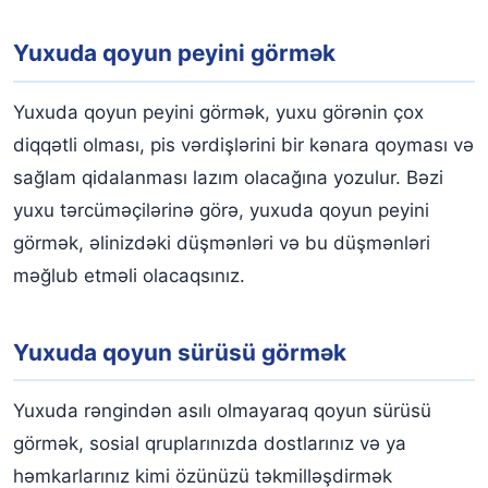
Yuxuda qoyun peyini görmək
Yuxuda qoyun peyini görmək, yuxu görənin çox
diqqətli olması, pis vərdişlərini bir kənara qoyması və
sağlam qidalanması lazım olacağına yozulur. Bəzi
yuxu tərcüməçilərinə görə, yuxuda qoyun peyini
görmək, əlinizdəki düşmənləri və bu düşmənləri
məğlub etməli olacaqsınız.
Yuxuda qoyun sürüsü görmək
Yuxuda rəngindən asılı olmayaraq qoyun sürüsü
görmək, sosial qruplarınızda dostlarınız və ya
həmkarlarınız kimi özünüzü təkmilləşdirmək