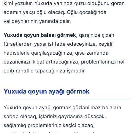
kimi yozulur. Yuxuda yanında quzu olduğunu görən
adamın yaxşı oğlu olacaq. Oğlu qocalığında
valideynlərinin yanında qalır.
Yuxuda qoyun balası görmək
, qarşınıza çıxan
fürsətlərdən yaxşı istifadə edəcəyinizə, xeyirli
hadisələrlə qarşılaşacağınıza, qısa zamanda
qazancınızı ikiqat artıracağınıza, problemlərinizi həll
edib rahatlıq tapacağınıza işarədir.
Yuxuda qoyun ayağı görmək
Yuxuda qoyun ayağı görmək gözlənilməz bəlalara
səbəb olacaq, işləriniz qaydasına düşəcək,
sağlamlıq problemləriniz keçici olacaq,