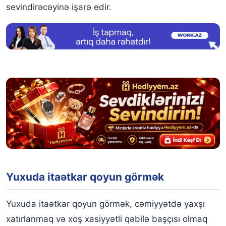
sevindirəcəyinə işarə edir.
Yuxuda itaətkar qoyun görmək
Yuxuda itaətkar qoyun görmək, cəmiyyətdə yaxşı
xatırlanmaq və xoş xasiyyətli qəbilə başçısı olmaq