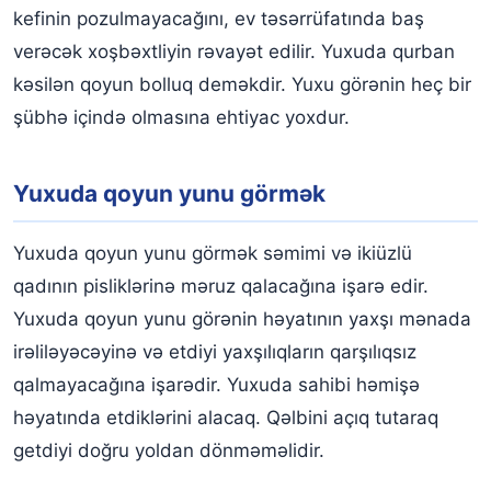
kefinin pozulmayacağını, ev təsərrüfatında baş
verəcək xoşbəxtliyin rəvayət edilir. Yuxuda qurban
kəsilən qoyun bolluq deməkdir. Yuxu görənin heç bir
şübhə içində olmasına ehtiyac yoxdur.
Yuxuda qoyun yunu görmək
Yuxuda qoyun yunu görmək səmimi və ikiüzlü
qadının pisliklərinə məruz qalacağına işarə edir.
Yuxuda qoyun yunu görənin həyatının yaxşı mənada
irəliləyəcəyinə və etdiyi yaxşılıqların qarşılıqsız
qalmayacağına işarədir. Yuxuda sahibi həmişə
həyatında etdiklərini alacaq. Qəlbini açıq tutaraq
getdiyi doğru yoldan dönməməlidir.