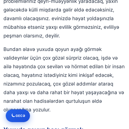
problemləriniz qeyri-müəyyənlik yaradacaq, yaxın
gələcəkdə külli miqdarda gəlir əldə edəcəksiniz,
davamlı olacaqsınız. evinizdə həyat yoldaşınızla
mübahisə etsəniz yaxşı evlilik görməzsiniz, evliliyə
peşman olarsınız, deyilir.
Bundan əlavə yuxuda qoyun ayağı görmək
valideynlər üçün çox gözəl sürpriz olacaq, işdə və
ailə həyatında çox sevilən və hörmət edilən bir insan
olacaq, həyatınız istədiyiniz kimi inkişaf edəcək,
nizamınız pozulacaq, çox gözəl addımlar ataraq
daha yaxşı və daha rahat bir həyat yaşayacağına və
narahat olan hadisələrdən qurtuluşun əldə
olunacağına yozulur.
GECƏ