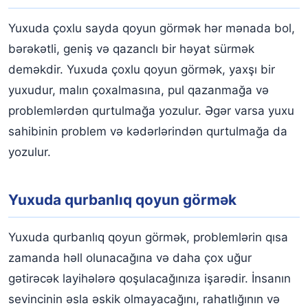
Yuxuda çoxlu sayda qoyun görmək hər mənada bol,
bərəkətli, geniş və qazanclı bir həyat sürmək
deməkdir. Yuxuda çoxlu qoyun görmək, yaxşı bir
yuxudur, malın çoxalmasına, pul qazanmağa və
problemlərdən qurtulmağa yozulur. Əgər varsa yuxu
sahibinin problem və kədərlərindən qurtulmağa da
yozulur.
Yuxuda qurbanlıq qoyun görmək
Yuxuda qurbanlıq qoyun görmək, problemlərin qısa
zamanda həll olunacağına və daha çox uğur
gətirəcək layihələrə qoşulacağınıza işarədir. İnsanın
sevincinin əsla əskik olmayacağını, rahatlığının və