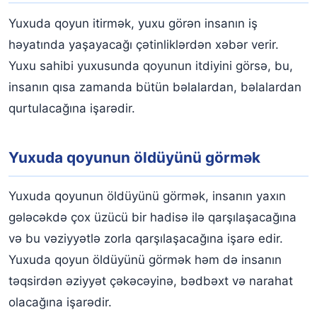
Yuxuda qoyun itirmək, yuxu görən insanın iş
həyatında yaşayacağı çətinliklərdən xəbər verir.
Yuxu sahibi yuxusunda qoyunun itdiyini görsə, bu,
insanın qısa zamanda bütün bəlalardan, bəlalardan
qurtulacağına işarədir.
Yuxuda qoyunun öldüyünü görmək
Yuxuda qoyunun öldüyünü görmək, insanın yaxın
gələcəkdə çox üzücü bir hadisə ilə qarşılaşacağına
və bu vəziyyətlə zorla qarşılaşacağına işarə edir.
Yuxuda qoyun öldüyünü görmək həm də insanın
təqsirdən əziyyət çəkəcəyinə, bədbəxt və narahat
olacağına işarədir.