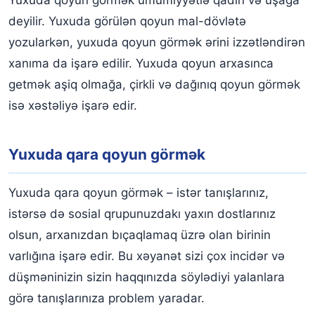
Yuxuda qoyun başı görmək
deyilir. Yuxuda görülən qoyun mal-dövlətə
yozularkən, yuxuda qoyun görmək ərini izzətləndirən
Yuxuda qoyun baş ayağı görmək
xanıma da işarə edilir. Yuxuda qoyun arxasınca
Yuxuda qoyun baş ayağı şorbası bişirmək və yemək
getmək aşiq olmağa, çirkli və dağınıq qoyun görmək
Qoç və ya qoyun yuxu yozmaları
isə xəstəliyə işarə edir.
Yuxuda qara qoyun görmək
Yuxuda qara qoyun görmək – istər tanışlarınız,
istərsə də sosial qrupunuzdakı yaxın dostlarınız
olsun, arxanızdan bıçaqlamaq üzrə olan birinin
varlığına işarə edir. Bu xəyanət sizi çox incidər və
düşməninizin sizin haqqınızda söylədiyi yalanlara
görə tanışlarınıza problem yaradar.