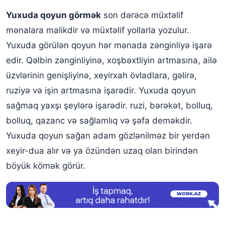
Yuxuda qoyunun öldüyünü görmək
Yuxuda qoyun görmək
son dərəcə müxtəlif
Yuxuda qoyun peyini görmək
mənalara malikdir və müxtəlif yollarla yozulur.
Yuxuda görülən qoyun hər mənada zənginliyə işarə
Yuxuda qoyun sürüsü görmək
edir. Qəlbin zənginliyinə, xoşbəxtliyin artmasına, ailə
Yuxuda çoxlu sayda qoyun görmək
üzvlərinin genişliyinə, xeyirxah övladlara, gəlirə,
Yuxuda qurbanlıq qoyun görmək
ruziyə və işin artmasına işarədir. Yuxuda qoyun
Yuxuda qoyun yunu görmək
sağmaq yaxşı şeylərə işarədir. ruzi, bərəkət, bolluq,
bolluq, qazanc və sağlamlıq və şəfa deməkdir.
Yuxuda evdə qoyun görmək
Yuxuda qoyun sağan adam gözlənilməz bir yerdən
Yuxuda qoyun sağmaq
xeyir-dua alır və ya özündən uzaq olan birindən
Yuxuda qoyun südü içmək
böyük kömək görür.
Yuxuda qoyun otarıb çobanlıq etmək
Yuxuda qoyun kəsmək
Yuxuda birinin qoyun kəsdiyini görmək