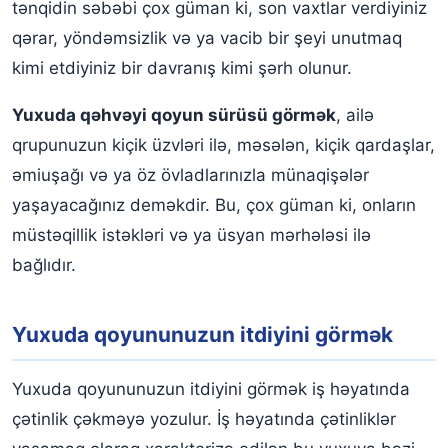
tənqidin səbəbi çox güman ki, son vaxtlar verdiyiniz
qərar, yöndəmsizlik və ya vacib bir şeyi unutmaq
kimi etdiyiniz bir davranış kimi şərh olunur.
Yuxuda qəhvəyi qoyun sürüsü görmək
, ailə
qrupunuzun kiçik üzvləri ilə, məsələn, kiçik qardaşlar,
əmiuşağı və ya öz övladlarınızla münaqişələr
yaşayacağınız deməkdir. Bu, çox güman ki, onların
müstəqillik istəkləri və ya üsyan mərhələsi ilə
bağlıdır.
Yuxuda qoyununuzun itdiyini görmək
Yuxuda qoyununuzun itdiyini görmək iş həyatında
çətinlik çəkməyə yozulur. İş həyatında çətinliklər