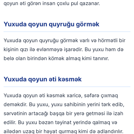
qoyun əti görən insan çoxlu pul qazanar.
Yuxuda qoyun quyruğu görmək
Yuxuda qoyun quyruğu görmək varlı və hörmətli bir
kişinin qızı ilə evlənməyə işarədir. Bu yuxu həm də
belə olan birindən kömək almaq kimi tanınır.
Yuxuda qoyun əti kəsmək
Yuxuda qoyun əti kəsmək xaricə, səfərə çıxmaq
deməkdir. Bu yuxu, yuxu sahibinin yerini tərk edib,
sərvətinin artacağı başqa bir yerə getməsi ilə izah
edilir. Bu yuxu bəzən təyinat yerində qalmaq və
ailədən uzaq bir həyat qurmaq kimi də adlandırılır.