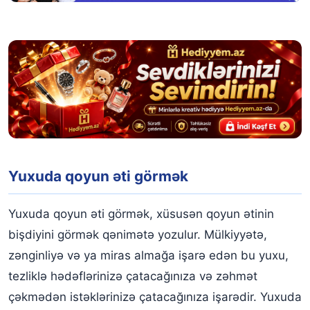
Yuxuda qoyun əti görmək
Yuxuda qoyun əti görmək, xüsusən qoyun ətinin
bişdiyini görmək qənimətə yozulur. Mülkiyyətə,
zənginliyə və ya miras almağa işarə edən bu yuxu,
tezliklə hədəflərinizə çatacağınıza və zəhmət
çəkmədən istəklərinizə çatacağınıza işarədir. Yuxuda