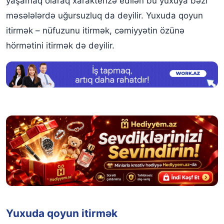
yaşamaq olaraq xarakterizə edilən bu yuxuya bəzi
məsələlərdə uğursuzluq da deyilir. Yuxuda qoyun
itirmək – nüfuzunu itirmək, cəmiyyətin özünə
hörmətini itirmək də deyilir.
Yuxuda qoyun itirmək