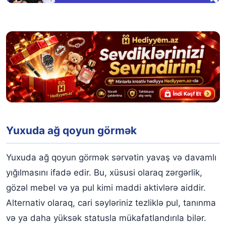
Yuxuda ağ qoyun görmək
Yuxuda ağ qoyun görmək sərvətin yavaş və davamlı
yığılmasını ifadə edir. Bu, xüsusi olaraq zərgərlik,
gözəl mebel və ya pul kimi maddi aktivlərə aiddir.
Alternativ olaraq, cari səyləriniz tezliklə pul, tanınma
və ya daha yüksək statusla mükafatlandırıla bilər.