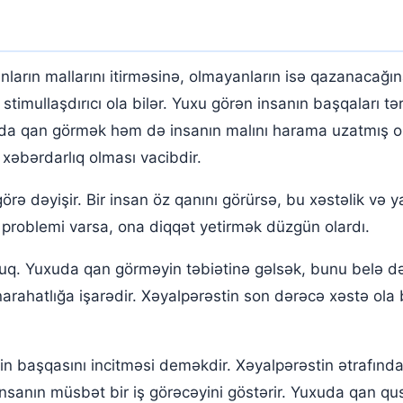
nların mallarını itirməsinə, olmayanların isə qazanacağ
timullaşdırıcı ola bilər. Yuxu görən insanın başqaları t
uda qan görmək həm də insanın malını harama uzatmış ol
xəbərdarlıq olması vacibdir.
ə dəyişir. Bir insan öz qanını görürsə, bu xəstəlik və y
n problemi varsa, ona diqqət yetirmək düzgün olardı.
uq. Yuxuda qan görməyin təbiətinə gəlsək, bunu belə də
ahatlığa işarədir. Xəyalpərəstin son dərəcə xəstə ola b
inin başqasını incitməsi deməkdir. Xəyalpərəstin ətrafında
, insanın müsbət bir iş görəcəyini göstərir. Yuxuda qan qu