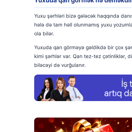
Yuxuda qan görmək nə deməkdi
Yuxuda qan gormek
Yuxuda qanlı su görmək
Yuxu şərhləri bizə gələcək haqqında danışan
Yuxuda qan vermək
hələ də tam həll olunmamış yuxu yozumları
ola bilər.
Yuxuda qan tüpürmək
Yuxuda qan görməyə gəldikdə bir çox şərhl
Yuxuda bədəndən qan çəkildiyini görmək
kimi şərhlər var. Qan tez-tez çətinliklər
Yuxuda başqasının qanını görmək
biləcəyi də vurğulanır.
Yuxuda başqasının üzərində qan görmək
Yuxuda qan qusmaq
Yuxuda qan içmək
Yuxuda bir yerdən qan axması nə deməkdir?
Yuxuda insanın ağzından qan axması
Yuxuda tökülən qan görmək