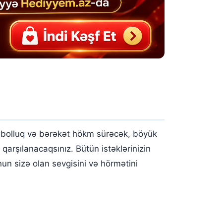
də bolluq və bərəkət hökm sürəcək, böyük
qarşılanacaqsınız. Bütün istəklərinizin
un sizə olan sevgisini və hörmətini