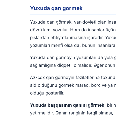
Yuxuda əli üzü qan içində olduğunu görmək
Yuxuda qan gormek
Qan yuxu yozmaları
Yuxuda qan görmək, var-dövləti olan insa
dövrü kimi yozulur. Həm də insanlar üçün s
pislərdən ehtiyatlanmasına işarədir. Yux
yozumları mənfi olsa da, bunun insanlara 
Yuxuda qan görməyin yozumları da yola gör
sağlamlığına diqqətli olmalıdır. Əgər onu
Az-çox qan görməyin fəzilətlərinə toxund
aid olduğunu görmək maraq, borc və ya nar
olduğu göstərilir.
Yuxuda başqasının qanını görmək
, bir
yetirməlidir. Qanın rənginin fərqli olması