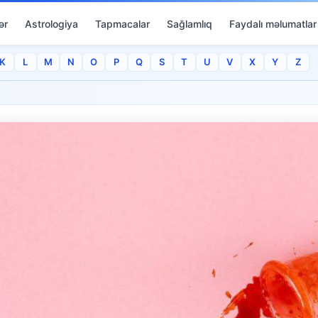
ər
Astrologiya
Tapmacalar
Sağlamlıq
Faydalı məlumatlar
K
L
M
N
O
P
Q
S
T
U
V
X
Y
Z