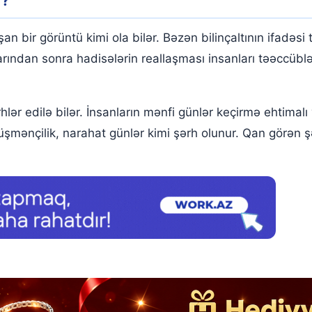
r?
 bir görüntü kimi ola bilər. Bəzən bilinçaltının ifadəsi te
ndan sonra hadisələrin reallaşması insanları təəccüblənd
ər edilə bilər. İnsanların mənfi günlər keçirmə ehtimal
, düşmənçilik, narahat günlər kimi şərh olunur. Qan görən