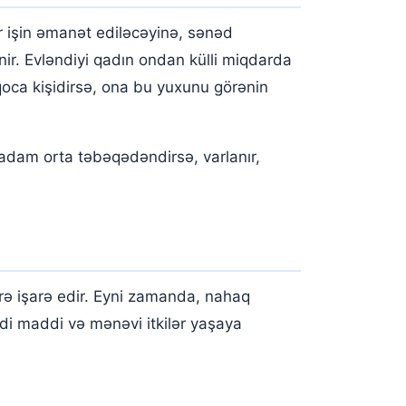
 işin əmanət ediləcəyinə, sənəd
nir. Evləndiyi qadın ondan külli miqdarda
qoca kişidirsə, ona bu yuxunu görənin
u adam orta təbəqədəndirsə, varlanır,
rə işarə edir. Eyni zamanda, nahaq
di maddi və mənəvi itkilər yaşaya