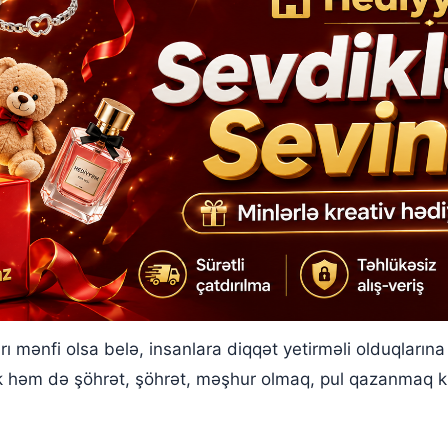
ı mənfi olsa belə, insanlara diqqət yetirməli olduqları
 həm də şöhrət, şöhrət, məşhur olmaq, pul qazanmaq k