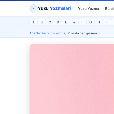
Yuxu
Yozmalari
Yuxu Yozma
Bürcl
A
B
C
D
E
ə
F
G
H
I
Ana Səhifə
Yuxu Yozma
Yuxuda qan görmək