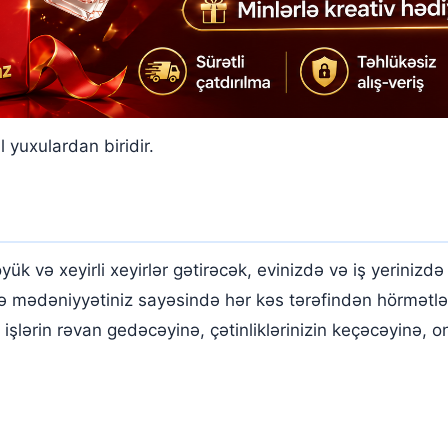
 yuxulardan biridir.
ük və xeyirli xeyirlər gətirəcək, evinizdə və iş yeriniz
və mədəniyyətiniz sayəsində hər kəs tərəfindən hörmətlə 
şlərin rəvan gedəcəyinə, çətinliklərinizin keçəcəyinə, on