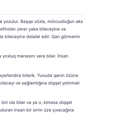
ına yozulur. Başqa sözlə, mövcudluğun əks
ərəfindən zərər çəkə biləcəyinə və
a biləcəyinə dəlalət edir. Qan görmənin
a yoxluq mənasını verə bilər. İnsan
yərləndirə bilərik. Yuxuda qanın özünə
iləcəyi və sağlamlığına diqqət yetirməli
 biri ola bilər və ya o, kiməsə diqqət
sduran insan bir sirrin üzə çıxacağına