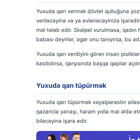
Yuxuda qan vermək dövlət qulluğuna yozul
veriləcəyinə və ya evlənəcəyinizə işarədi
mal tələb edir. Skalpel vurulmasa, qadın
babası deyirlər, əgər onu tanıyırsa, bu 
Yuxuda qan verdiyini görən insan pisliklər
kasıbdırsa, qarşısında başqa qapılar açılır
Yuxuda qan tüpürmək
Yuxuda qan tüpürmək xəyalpərəstin ailəsi
qazancla yanaşı, haram yolla mal əldə et
biləcəyinə işarə edir.