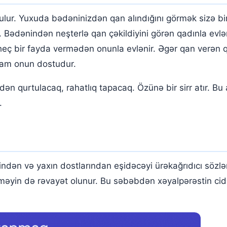
ur. Yuxuda bədəninizdən qan alındığını görmək sizə bir
r. Bədənindən neşterlə qan çəkildiyini görən qadınla evlə
 heç bir fayda vermədən onunla evlənir. Əgər qan verən 
adam onun dostudur.
dən qurtulacaq, rahatlıq tapacaq. Özünə bir sirr atır. B
.
ndən və yaxın dostlarından eşidəcəyi ürəkağrıdıcı sözlə
məyin də rəvayət olunur. Bu səbəbdən xəyalpərəstin cid