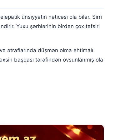
lepatik ünsiyyətin nəticəsi ola bilər. Sirri
irir. Yuxu şərhlərinin birdən çox təfsiri
ı və ətraflarında düşmən olma ehtimalı
 şəxsin başqası tərəfindən ovsunlanmış ola