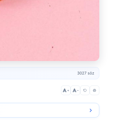
3027 söz
+
–