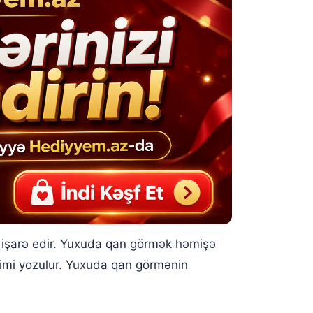
na işarə edir. Yuxuda qan görmək həmişə
imi yozulur. Yuxuda qan görmənin