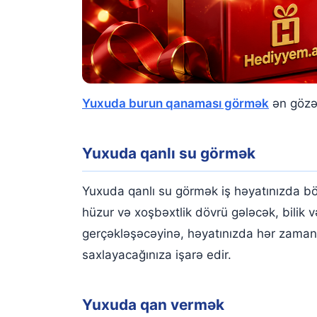
Yuxuda burun qanaması görmək
ən gözəl
Yuxuda qanlı su görmək
Yuxuda qanlı su görmək iş həyatınızda böy
hüzur və xoşbəxtlik dövrü gələcək, bilik 
gerçəkləşəcəyinə, həyatınızda hər zaman i
saxlayacağınıza işarə edir.
Yuxuda qan vermək