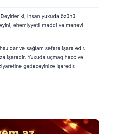
 Deyirlər ki, insan yuxuda özünü
əyini, əhəmiyyətli maddi və mənəvi
suldar və sağlam səfərə işarə edir.
za işarədir. Yuxuda uçmaq həcc və
yarətinə gedəcəyinizə işarədir.