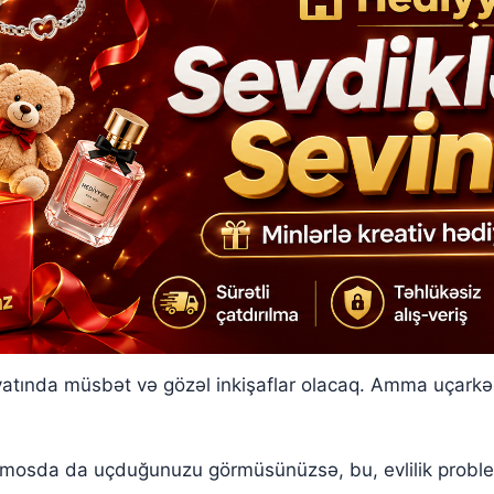
ək
tında müsbət və gözəl inkişaflar olacaq. Amma uçarkən
smosda da uçduğunuzu görmüsünüzsə, bu, evlilik proble