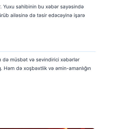
 Yuxu sahibinin bu xəbər sayəsində
rüb ailəsinə də təsir edəcəyinə işarə
 də müsbət və sevindirici xəbərlər
acaq. Həm də xoşbəxtlik və əmin-amanlığın