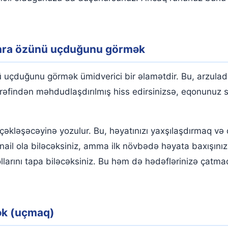
onra özünü uçduğunu görmək
uçduğunu görmək ümidverici bir əlamətdir. Bu, arzuladığ
rəfindən məhdudlaşdırılmış hiss edirsinizsə, eqonunuz s
erçəkləşəcəyinə yozulur. Bu, həyatınızı yaxşılaşdırmaq v
 nail ola biləcəksiniz, amma ilk növbədə həyata baxışınızı
yollarını tapa biləcəksiniz. Bu həm də hədəflərinizə çat
ək (uçmaq)