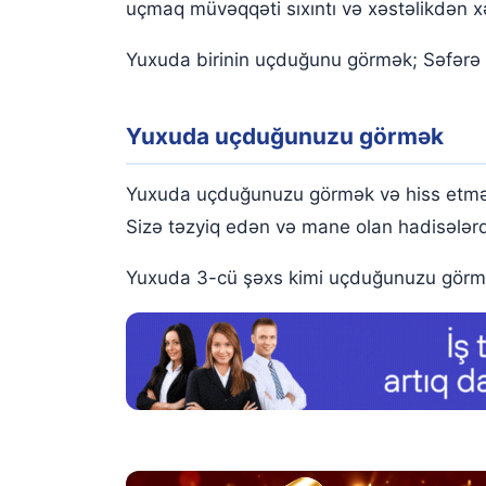
uçmaq müvəqqəti sıxıntı və xəstəlikdən xə
Yuxuda birinin uçduğunu görmək; Səfərə ç
Yuxuda uçduğunuzu görmək
Yuxuda uçduğunuzu görmək və hiss etmək p
Sizə təzyiq edən və mane olan hadisələrd
Yuxuda 3-cü şəxs kimi uçduğunuzu görmək