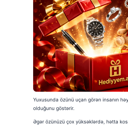
Yuxuda uçarkən yerə yıxılmaq
Yuxuda özünüzü göydən yerə yıxdığınızı görm
Yuxusunda özünü uçan görən insanın həya
olduğunu göstərir.
Əgər özünüzü çox yüksəklərdə, hətta ko