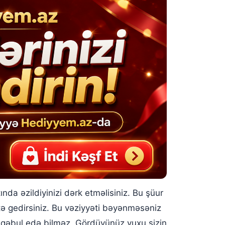
da əzildiyinizi dərk etməlisiniz. Bu şüur ​​
tə gedirsiniz. Bu vəziyyəti bəyənməsəniz
qəbul edə bilməz. Gördüyünüz yuxu sizin