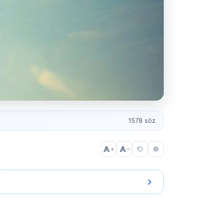
1578 söz
+
–