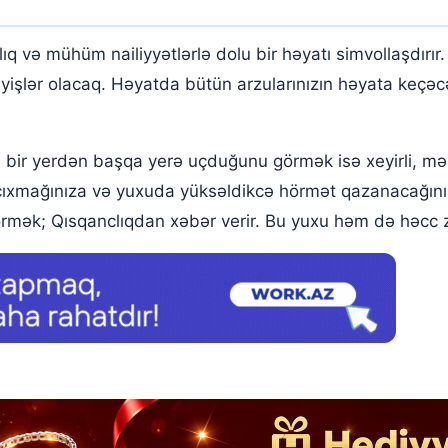
uğunu görmək
q və mühüm nailiyyətlərlə dolu bir həyatı simvollaşdırır.
yişlər olacaq. Həyatda bütün arzularınızın həyata keçəc
bir yerdən başqa yerə uçduğunu görmək isə xeyirli, məh
çıxmağınıza və yuxuda yüksəldikcə hörmət qazanacağını
mək; Qısqanclıqdan xəbər verir. Bu yuxu həm də həcc zi
u görmək