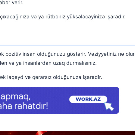
bər verir.
ıxacağınıza və ya rütbəniz yüksələcəyinizə işarədir.
ozitiv insan olduğunuzu göstərir. Vəziyyətiniz nə olur
ən və ya insanlardan uzaq durmalısınız.
 laqeyd və qərarsız olduğunuza işarədir.