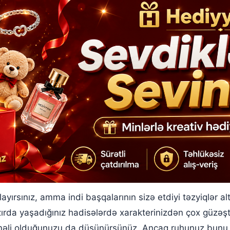
yırsınız, amma indi başqalarının sizə etdiyi təzyiqlər altın
zırda yaşadığınız hadisələrdə xarakterinizdən çox güzəş
zməli olduğunuzu da düşünürsünüz. Ancaq ruhunuz bunu 