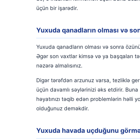
üçün bir işarədir.
Yuxuda qanadların olması və s
Yuxuda qanadların olması və sonra özünü 
Əgər son vaxtlar kimsə və ya başqaları tə
nəzərə almalısınız.
Digər tərəfdən arzunuz varsa, tezliklə g
üçün davamlı səylərinizi əks etdirir. Buna
həyatınızı təqib edən problemlərin həlli 
olduğunuz deməkdir.
Yuxuda havada uçduğunu görm