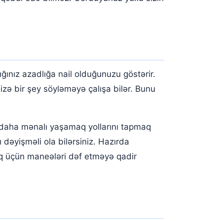
ınız azadlığa nail olduğunuzu göstərir.
izə bir şey söyləməyə çalışa bilər. Bunu
ə daha mənalı yaşamaq yollarını tapmaq
 dəyişməli ola bilərsiniz. Hazırda
maq üçün maneələri dəf etməyə qadir