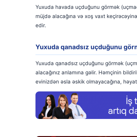
Yuxuda havada uçduğunu görmək (uçmaq),
müjdə alacağına və xoş vaxt keçirəcəyinə 
edir.
Yuxuda qanadsız uçduğunu gör
Yuxuda qanadsız uçduğunu görmək (uçmaq)
alacağınız anlamına gəlir. Həmçinin bildir
evinizdən əsla əskik olmayacağına, həyatı