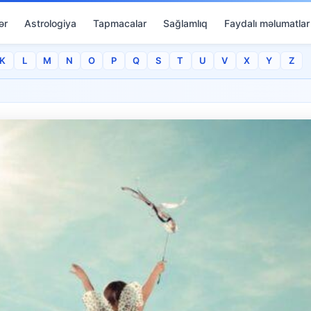
ər
Astrologiya
Tapmacalar
Sağlamlıq
Faydalı məlumatlar
K
L
M
N
O
P
Q
S
T
U
V
X
Y
Z