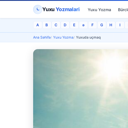
Yuxu
Yozmalari
Yuxu Yozma
Bürcl
A
B
C
D
E
ə
F
G
H
I
Ana Səhifə
Yuxu Yozma
Yuxuda uçmaq