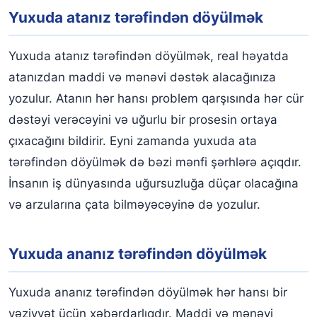
Yuxuda atanız tərəfindən döyülmək
Yuxuda atanız tərəfindən döyülmək, real həyatda
atanızdan maddi və mənəvi dəstək alacağınıza
yozulur. Atanın hər hansı problem qarşısında hər cür
dəstəyi verəcəyini və uğurlu bir prosesin ortaya
çıxacağını bildirir. Eyni zamanda yuxuda ata
tərəfindən döyülmək də bəzi mənfi şərhlərə açıqdır.
İnsanın iş dünyasında uğursuzluğa düçar olacağına
və arzularına çata bilməyəcəyinə də yozulur.
Yuxuda ananız tərəfindən döyülmək
Yuxuda ananız tərəfindən döyülmək hər hansı bir
vəziyyət üçün xəbərdarlıqdır. Maddi və mənəvi