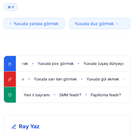
d
Yuxuda yarasa görmək
Yuxuda duz görmək
ağı görmək
Yuxuda pox görmək
Yuxuda (uşaq dünyaya gətirmək
◆
◆
n görmək
Yuxuda sarı ilan görmək
Yuxuda gül əkmək
Yuxuda
◆
◆
◆
üçün
Yeni il bayramı
SMM Nədir?
Papilloma Nədir?
Karbo
◆
◆
◆
◆
Rəy Yaz