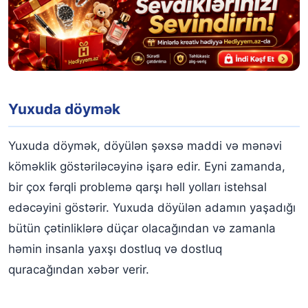
Yuxuda döymək
Yuxuda döymək, döyülən şəxsə maddi və mənəvi
köməklik göstəriləcəyinə işarə edir. Eyni zamanda,
bir çox fərqli problemə qarşı həll yolları istehsal
edəcəyini göstərir. Yuxuda döyülən adamın yaşadığı
bütün çətinliklərə düçar olacağından və zamanla
həmin insanla yaxşı dostluq və dostluq
quracağından xəbər verir.