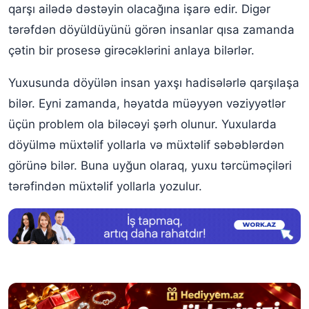
Yuxuda həyat yoldaşınız tərəfindən döyüldüyünü görmək
qarşı ailədə dəstəyin olacağına işarə edir. Digər
tərəfdən döyüldüyünü görən insanlar qısa zamanda
Yuxuda əri tərəfindən döyüldüyünü görmək
çətin bir prosesə girəcəklərini anlaya bilərlər.
Yuxuda qadının döyüldüyünü görmək
Yuxusunda döyülən insan yaxşı hadisələrlə qarşılaşa
bilər. Eyni zamanda, həyatda müəyyən vəziyyətlər
üçün problem ola biləcəyi şərh olunur. Yuxularda
döyülmə müxtəlif yollarla və müxtəlif səbəblərdən
görünə bilər. Buna uyğun olaraq, yuxu tərcüməçiləri
tərəfindən müxtəlif yollarla yozulur.