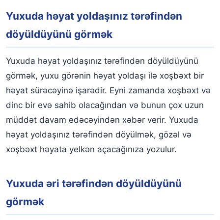
Yuxuda həyat yoldaşınız tərəfindən
döyüldüyünü görmək
Yuxuda həyat yoldaşınız tərəfindən döyüldüyünü
görmək, yuxu görənin həyat yoldaşı ilə xoşbəxt bir
həyat sürəcəyinə işarədir. Eyni zamanda xoşbəxt və
dinc bir evə sahib olacağından və bunun çox uzun
müddət davam edəcəyindən xəbər verir. Yuxuda
həyat yoldaşınız tərəfindən döyülmək, gözəl və
xoşbəxt həyata yelkən açacağınıza yozulur.
Yuxuda əri tərəfindən döyüldüyünü
görmək