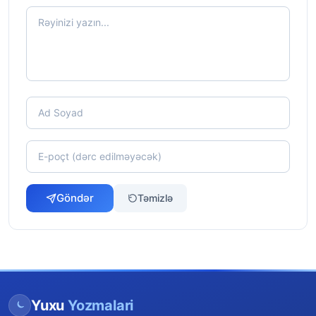
Göndər
Təmizlə
Yuxu
Yozmalari