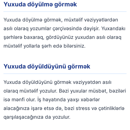
Yuxuda döyülmə görmək
Yuxuda döyülmə görmək, müxtəlif vəziyyətlərdən
asılı olaraq yozumlar çərçivəsində dəyişir. Yuxarıdakı
şərhlərə baxaraq, gördüyünüz yuxudan asılı olaraq
müxtəlif yollarla şərh edə bilərsiniz.
Yuxuda döyüldüyünü görmək
Yuxuda döyüldüyünü görmək vəziyyətdən asılı
olaraq müxtəlif yozulur. Bəzi yuxular müsbət, bəziləri
isə mənfi olur. İş həyatında yaxşı xəbərlər
alacağınıza işarə etsə də, bəzi stress və çətinliklərlə
qarşılaşacağınıza da yozulur.