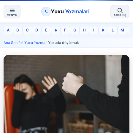
Yuxu
Yozmalari
MENYU
AXTARIŞ
A
B
C
D
E
ə
F
G
H
I
K
L
M
Ana Səhifə
Yuxu Yozma
Yuxuda döyülmək