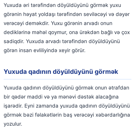
Yuxuda əri tərəfindən döyüldüyünü görmək yuxu
görənin həyat yoldaşı tərəfindən seviləcəyi və dəyər
verəcəyi deməkdir. Yuxu görənin arvadı onun
dediklərinə məhəl qoymur, ona ürəkdən bağlı və çox
sadiqdir. Yuxuda arvadı tərəfindən döyüldüyünü
görən insan evliliyində xeyir görür.
Yuxuda qadının döyüldüyünü görmək
Yuxuda qadının döyüldüyünü görmək onun ətrafdan
bir qədər maddi və ya mənəvi dəstək alacağına
işarədir. Eyni zamanda yuxuda qadının döyüldüyünü
görmək bəzi fəlakətlərin baş verəcəyi xəbərdarlığına
yozulur.