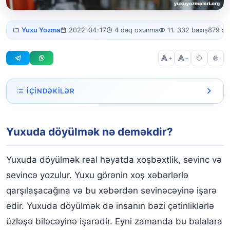
Yuxuda
Yuxu Yozma
2022-04-17
4 dəq oxunma
11. 332 baxış
879 sö
döyülmək
+
–
İÇINDƏKILƏR
Yuxuda döyülmək nə deməkdir?
Yuxuda döyülmək nə deməkdir?
Yuxuda döymək
Yuxuda döyülmə görmək
Yuxuda döyülmək real həyatda xoşbəxtlik, sevinc və
Yuxuda döyüldüyünü görmək
sevincə yozulur. Yuxu görənin xoş xəbərlərlə
qarşılaşacağına və bu xəbərdən sevinəcəyinə işarə
Yuxuda atanız tərəfindən döyülmək
edir. Yuxuda döyülmək də insanın bəzi çətinliklərlə
Yuxuda ananız tərəfindən döyülmək
üzləşə biləcəyinə işarədir. Eyni zamanda bu bəlalara