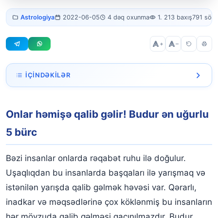
5 ən şanslı və ya uğurlu
Astrologiya
2022-06-05
4 dəq oxunma
1. 213 baxış
791 söz
bürc!
+
–
İÇINDƏKILƏR
Onlar həmişə qalib gəlir! Budur ən uğurlu 5 bürc
Onlar həmişə qalib gəlir! Budur ən uğurlu
5 bürc
Bəzi insanlar onlarda rəqabət ruhu ilə doğulur.
Uşaqlıqdan bu insanlarda başqaları ilə yarışmaq və
istənilən yarışda qalib gəlmək həvəsi var. Qərarlı,
inadkar və məqsədlərinə çox köklənmiş bu insanların
hər mövzuda qalib gəlməsi qaçınılmazdır. Budur,