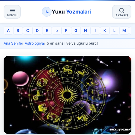
Yuxu
Yozmalari
MENYU
AXTARIŞ
A
B
C
D
E
ə
F
G
H
I
K
L
M
Ana Səhifə
Astrologiya
5 ən şanslı və ya uğurlu bürc!