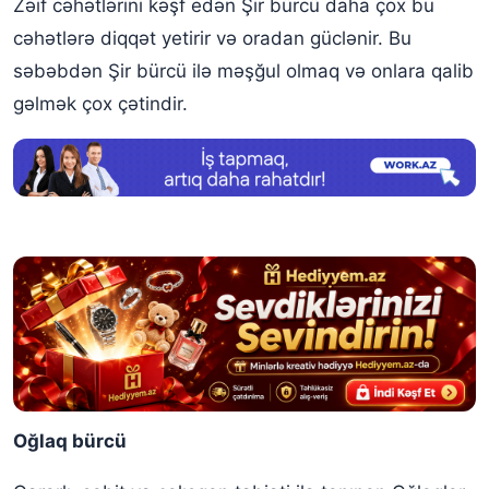
Zəif cəhətlərini kəşf edən Şir bürcü daha çox bu
cəhətlərə diqqət yetirir və oradan güclənir. Bu
səbəbdən Şir bürcü ilə məşğul olmaq və onlara qalib
gəlmək çox çətindir.
Oğlaq bürcü