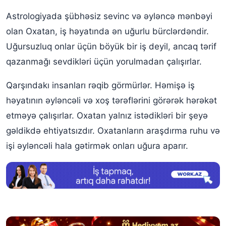
Astrologiyada şübhəsiz sevinc və əyləncə mənbəyi
olan Oxatan, iş həyatında ən uğurlu bürclərdəndir.
Uğursuzluq onlar üçün böyük bir iş deyil, ancaq tərif
qazanmağı sevdikləri üçün yorulmadan çalışırlar.
Qarşındakı insanları rəqib görmürlər. Həmişə iş
həyatının əyləncəli və xoş tərəflərini görərək hərəkət
etməyə çalışırlar. Oxatan yalnız istədikləri bir şeyə
gəldikdə ehtiyatsızdır. Oxatanların araşdırma ruhu və
işi əyləncəli hala gətirmək onları uğura aparır.