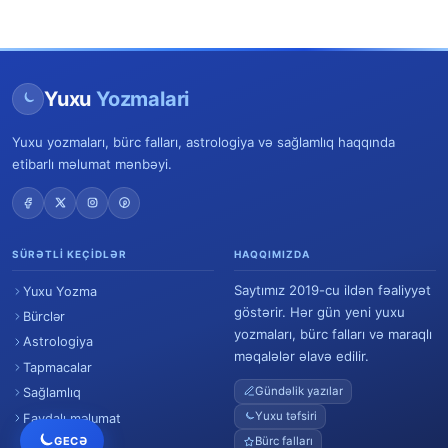
Yuxu
Yozmalari
Yuxu yozmaları, bürc falları, astrologiya və sağlamlıq haqqında
etibarlı məlumat mənbəyi.
SÜRƏTLI KEÇIDLƏR
HAQQIMIZDA
Saytımız 2019-cu ildən fəaliyyət
Yuxu Yozma
göstərir. Hər gün yeni yuxu
Bürclər
yozmaları, bürc falları və maraqlı
Astrologiya
məqalələr əlavə edilir.
Tapmacalar
Gündəlik yazılar
Sağlamlıq
Yuxu təfsiri
Faydalı məlumat
GECƏ
Bürc falları