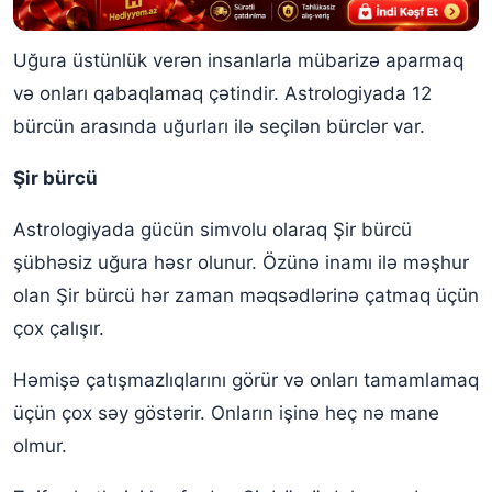
Uğura üstünlük verən insanlarla mübarizə aparmaq
və onları qabaqlamaq çətindir. Astrologiyada 12
bürcün arasında uğurları ilə seçilən bürclər var.
Şir bürcü
Astrologiyada gücün simvolu olaraq Şir bürcü
şübhəsiz uğura həsr olunur. Özünə inamı ilə məşhur
olan Şir bürcü hər zaman məqsədlərinə çatmaq üçün
çox çalışır.
Həmişə çatışmazlıqlarını görür və onları tamamlamaq
üçün çox səy göstərir. Onların işinə heç nə mane
olmur.