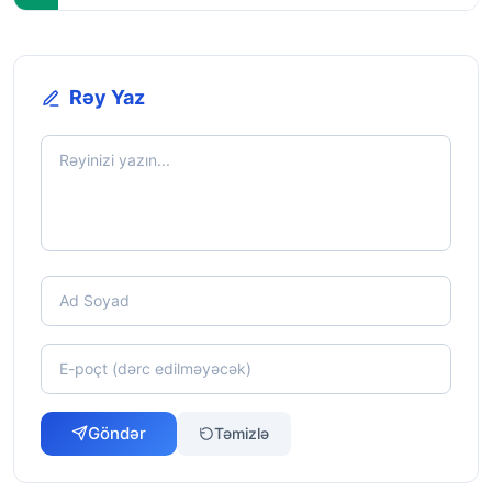
Rəy Yaz
Göndər
Təmizlə