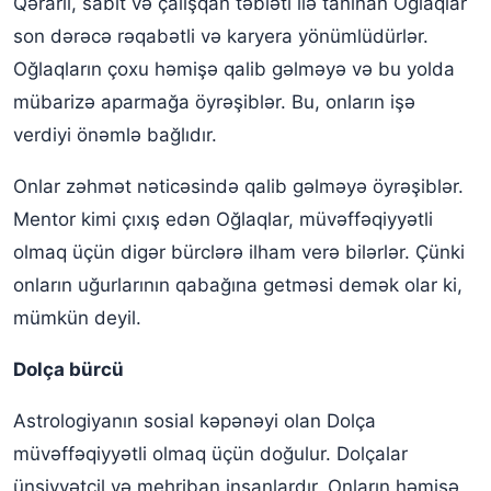
Qərarlı, sabit və çalışqan təbiəti ilə tanınan Oğlaqlar
son dərəcə rəqabətli və karyera yönümlüdürlər.
Oğlaqların çoxu həmişə qalib gəlməyə və bu yolda
mübarizə aparmağa öyrəşiblər. Bu, onların işə
verdiyi önəmlə bağlıdır.
Onlar zəhmət nəticəsində qalib gəlməyə öyrəşiblər.
Mentor kimi çıxış edən Oğlaqlar, müvəffəqiyyətli
olmaq üçün digər bürclərə ilham verə bilərlər. Çünki
onların uğurlarının qabağına getməsi demək olar ki,
mümkün deyil.
Dolça bürcü
Astrologiyanın sosial kəpənəyi olan Dolça
müvəffəqiyyətli olmaq üçün doğulur. Dolçalar
ünsiyyətcil və mehriban insanlardır. Onların həmişə