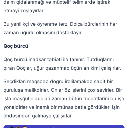
daim qidalanmağı və müxtəlif təlimlərdə iştirak
etməyi xoşlayırlar.
Bu yenilikçi və öyrənmə tərzi Dolça bürclərinin hər
zaman uğurlu olmasını dəstəkləyir.
Qoç bürcü
Qoç bürcü inadkar təbiəti ilə tanınır. Tutduqlarını
qıran Qoçlar, uğur qazanmaq üçün arı kimi çalışırlar.
Seçdikləri məqsədə doğru irəliləməkdə sabit bir
quruluşa malikdirlər. Onlar öz işlərini çox sevirlər. Bir
işlə məşğul olduqları zaman bütün diqqətlərini bu işə
yönəldirlər və inamlı bir münasibətlə gördükləri işin
öhdəsindən gəlməyə çalışırlar.