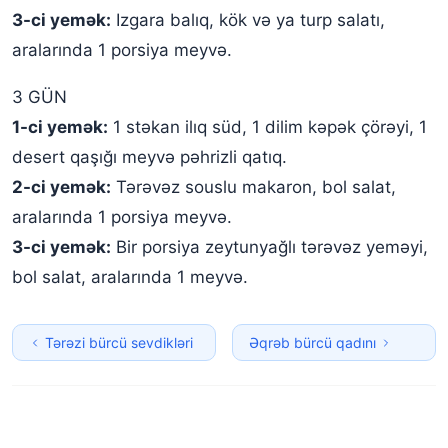
3-ci yemək:
Izgara balıq, kök və ya turp salatı,
aralarında 1 porsiya meyvə.
3 GÜN
1-ci yemək:
1 stəkan ilıq süd, 1 dilim kəpək çörəyi, 1
desert qaşığı meyvə pəhrizli qatıq.
2-ci yemək:
Tərəvəz souslu makaron, bol salat,
aralarında 1 porsiya meyvə.
3-ci yemək:
Bir porsiya zeytunyağlı tərəvəz yeməyi,
bol salat, aralarında 1 meyvə.
Tərəzi bürcü sevdikləri
Əqrəb bürcü qadını