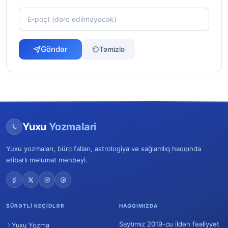
Göndər
Təmizlə
Yuxu
Yozmalari
Yuxu yozmaları, bürc falları, astrologiya və sağlamlıq haqqında
etibarlı məlumat mənbəyi.
SÜRƏTLI KEÇIDLƏR
HAQQIMIZDA
Saytımız 2019-cu ildən fəaliyyət
Yuxu Yozma