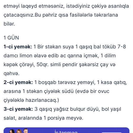
etməyi laqeyd etməsəniz, istədiyiniz çəkiyə asanlıqla
çatacaqsınız.Bu pəhriz qısa fasilələrlə təkrarlana
bilər.
1 GÜN
1-ci yemək:
1 Bir stəkan suya 1 qaşıq bal töküb 7-8
damcı limon əlavə edib ac qarına içmək, 1 dilim
kəpək çörəyi, 50qr. simli pendir şəkərsiz çay və
qəhvə.
2-ci yemək:
1 boşqab tərəvəz yeməyi, 1 kasa qatıq,
arasına 1 stəkan çiyələk südü (evdə bir ovuc
çiyələklə hazırlanacaq.)
3-ci yemək:
3 qaşıq yağsız bulqur düyü, bol yaşıl
salat, aralarında 1 porsiya meyvə.