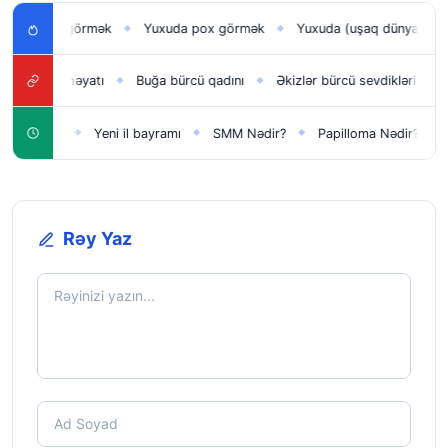
n uşağı görmək
Yuxuda pox görmək
Yuxuda (uşaq dünyaya gəti
◆
◆
ürcü iş həyatı
Buğa bürcü qadını
Əkizlər bürcü sevdikləri
Han
◆
◆
◆
lar üçün
Yeni il bayramı
SMM Nədir?
Papilloma Nədir?
Ka
◆
◆
◆
◆
Rəy Yaz