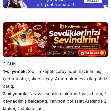
2 GÜN
1-ci yemək:
2 dilim kəpək çörəyindən hazırlanmış
çedar tostu, şəkərsiz çay. Arada bir meyvə ilə pəhriz
qatıq.
2-ci yemək:
Tərəvəz souslu makaron 1 yaşıl bibər, 1
qaynadılmış balqabaq. Yanında bol salat.Arasında 2
kraker, 1 stəkan süd.