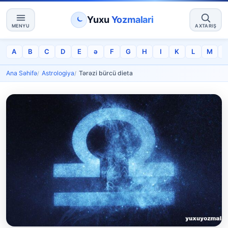
Yuxu
Yozmalari
MENYU
AXTARIŞ
A
B
C
D
E
ə
F
G
H
I
K
L
M
Ana Səhifə
Astrologiya
Tərəzi bürcü dieta