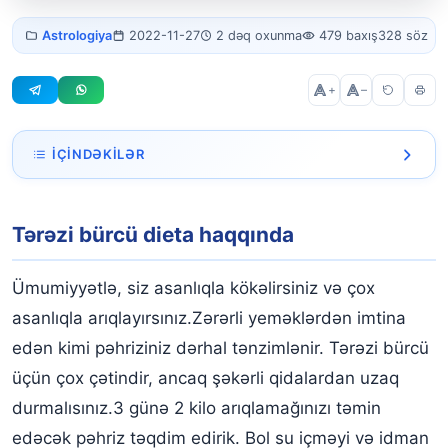
Tərəzi bürcü
Astrologiya
2022-11-27
2 dəq oxunma
479 baxış
328 söz
dieta
+
–
İÇINDƏKILƏR
Tərəzi bürcü dieta haqqında
Tərəzi bürcü dieta haqqında
Ümumiyyətlə, siz asanlıqla kökəlirsiniz və çox
asanlıqla arıqlayırsınız.Zərərli yeməklərdən imtina
edən kimi pəhriziniz dərhal tənzimlənir. Tərəzi bürcü
üçün çox çətindir, ancaq şəkərli qidalardan uzaq
durmalısınız.3 günə 2 kilo arıqlamağınızı təmin
edəcək pəhriz təqdim edirik. Bol su içməyi və idman