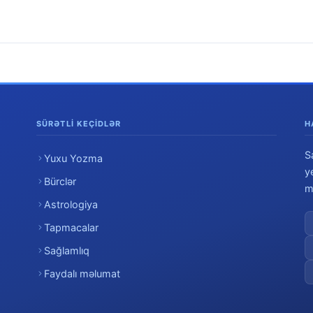
SÜRƏTLI KEÇIDLƏR
H
S
Yuxu Yozma
y
Bürclər
m
Astrologiya
Tapmacalar
Sağlamlıq
Faydalı məlumat