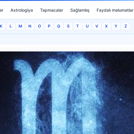
ər
Astrologiya
Tapmacalar
Sağlamlıq
Faydalı məlumatlar
K
L
M
N
O
P
Q
S
T
U
V
X
Y
Z