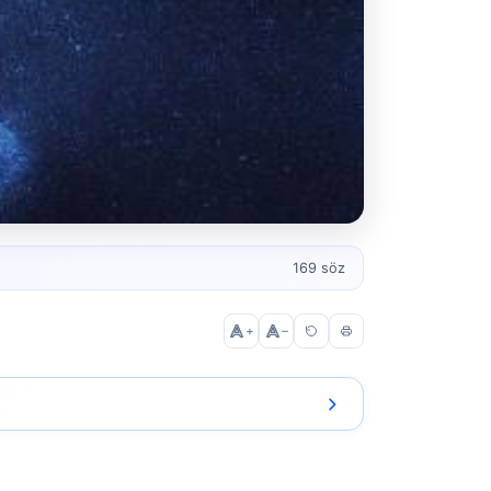
169 söz
+
–