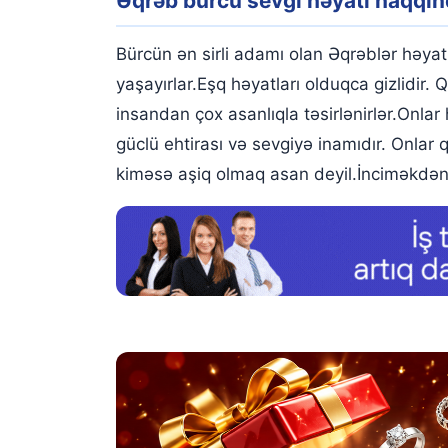
Əqrəb bürcü sevgi həyatı haqqı
Bürcün ən sirli adamı olan Əqrəblər həyatı y
yaşayırlar.Eşq həyatları olduqca gizlidir.
insandan çox asanlıqla təsirlənirlər.Onlar
güclü ehtirası və sevgiyə inamıdır. Onlar
kiməsə aşiq olmaq asan deyil.İnciməkdən 