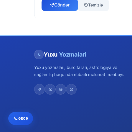
Göndər
Təmizlə
Yuxu
Yozmalari
Yuxu yozmaları, bürc falları, astrologiya və
sağlamlıq haqqında etibarlı məlumat mənbəyi.
GECƏ