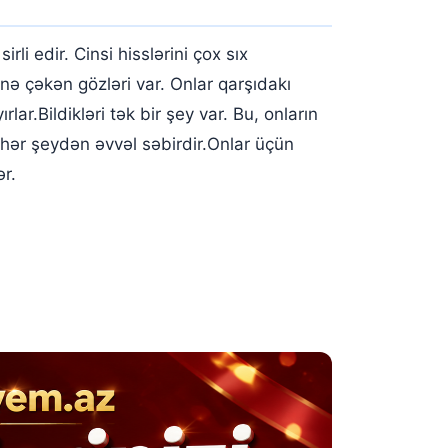
rli edir. Cinsi hisslərini çox sıx
ünə çəkən gözləri var. Onlar qarşıdakı
r.Bildikləri tək bir şey var. Bu, onların
 hər şeydən əvvəl səbirdir.Onlar üçün
r.