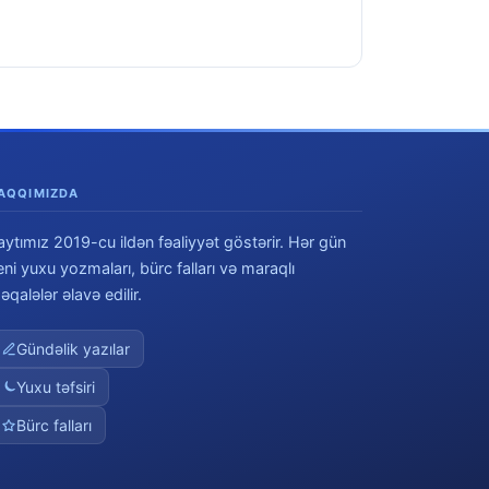
AQQIMIZDA
aytımız 2019-cu ildən fəaliyyət göstərir. Hər gün
eni yuxu yozmaları, bürc falları və maraqlı
əqalələr əlavə edilir.
Gündəlik yazılar
Yuxu təfsiri
Bürc falları