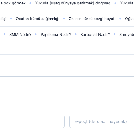
örmək
Yuxuda (uşaq dünyaya gətirmək) doğmaq
Yuxuda sevdiyin
◆
◆
Oxatan bürcü sağlamlığı
Əkizlər bürcü sevgi həyatı
Oğlaq bürcü 
◆
◆
M Nədir?
Papilloma Nədir?
Karbonat Nədir?
8 noyabr​
Z
◆
◆
◆
◆