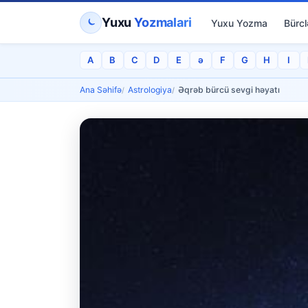
Yuxu
Yozmalari
Yuxu Yozma
Bürcl
A
B
C
D
E
ə
F
G
H
I
Ana Səhifə
Astrologiya
Əqrəb bürcü sevgi həyatı