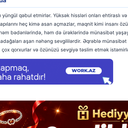
nda
üngül qəbul etmirlər. Yüksək hissləri onları ehtiraslı və si
 Qapılarını heç kimə asan açmazlar, maqnit kimi insanı öz
 həm bədənlərində, həm də ürəklərində münasibət yaşayırla
 qadağaları aşan nəhəng sevgililərdir. Əqrəblə münasibət
çox qorxurlar və özünüzü sevgiyə təslim etmək istəmirlə