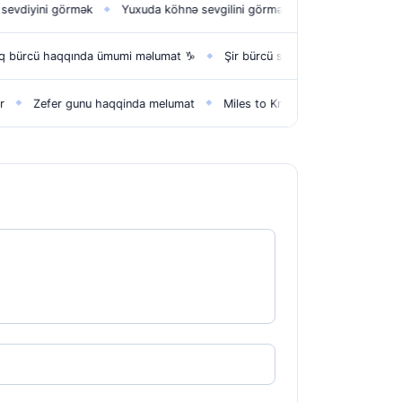
i görmək
Yuxuda köhnə sevgilini görmək
Yuxuda maşın görmək
◆
◆
haqqında ümumi məlumat ♑
Şir bürcü sağlamlığı
Şir bürcü əyləncə
◆
◆
efer gunu haqqinda melumat
Miles to Km
Hipertoniya nedir?
◆
◆
◆