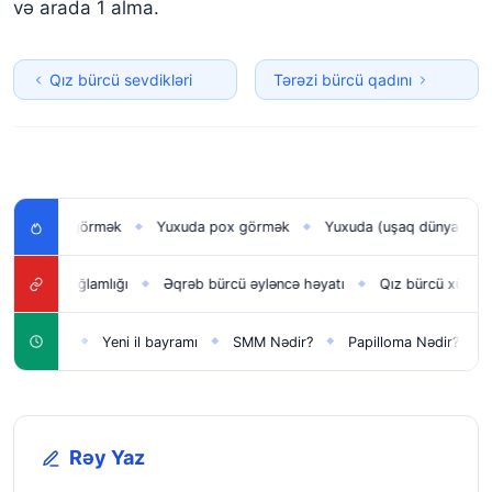
və arada 1 alma.
Qız bürcü sevdikləri
Tərəzi bürcü qadını
n uşağı görmək
Yuxuda pox görmək
Yuxuda (uşaq dünyaya gəti
◆
◆
 bürcü sağlamlığı
Əqrəb bürcü əyləncə həyatı
Qız bürcü xüsusiyyət
◆
◆
lar üçün
Yeni il bayramı
SMM Nədir?
Papilloma Nədir?
Ka
◆
◆
◆
◆
Rəy Yaz