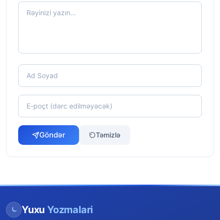
Göndər
Təmizlə
Yuxu
Yozmalari