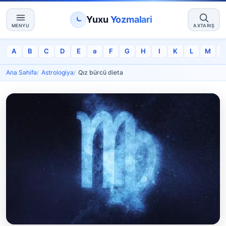
Yuxu
Yozmalari
MENYU
AXTARIŞ
A
B
C
D
E
ə
F
G
H
I
K
L
M
Ana Səhifə
Astrologiya
Qız bürcü dieta