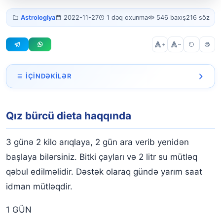
Qız bürcü
Astrologiya
2022-11-27
1 dəq oxunma
546 baxış
216 söz
dieta
+
–
İÇINDƏKILƏR
Qız bürcü dieta haqqında
Qız bürcü dieta haqqında
3 günə 2 kilo arıqlaya, 2 gün ara verib yenidən
başlaya bilərsiniz. Bitki çayları və 2 litr su mütləq
qəbul edilməlidir. Dəstək olaraq gündə yarım saat
idman mütləqdir.
1 GÜN