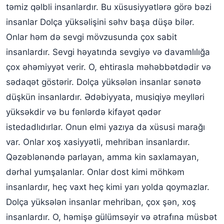
təmiz qəlbli insanlardır. Bu xüsusiyyətlərə görə bəzi
insanlar Dolça yüksəlişini səhv başa düşə bilər.
Onlar həm də sevgi mövzusunda çox sabit
insanlardır. Sevgi həyatında sevgiyə və davamlılığa
çox əhəmiyyət verir. O, ehtirasla məhəbbətdədir və
sədaqət göstərir. Dolça yüksələn insanlar sənətə
düşkün insanlardır. Ədəbiyyata, musiqiyə meylləri
yüksəkdir və bu fənlərdə kifayət qədər
istedadlıdırlar. Onun elmi yazıya da xüsusi marağı
var. Onlar xoş xasiyyətli, mehriban insanlardır.
Qəzəblənəndə parlayan, amma kin saxlamayan,
dərhal yumşalanlar. Onlar dost kimi möhkəm
insanlardır, heç vaxt heç kimi yarı yolda qoymazlar.
Dolça yüksələn insanlar mehriban, çox şən, xoş
insanlardır. O, həmişə gülümsəyir və ətrafına müsbət