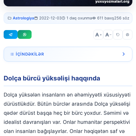
Dolça bürcü
Astrologiya
2022-12-03
1 dəq oxunma
611 baxış
256 söz
yüksəlişi
+
–
İÇINDƏKILƏR
Dolça bürcü yüksəlişi haqqında
Dolça bürcü yüksəlişi haqqında
Dolça yüksələn insanların ən əhəmiyyətli xüsusiyyəti
dürüstlükdür. Bütün bürclər arasında Dolça yüksəlişi
qədər dürüst başqa heç bir bürc yoxdur. Səmimi və
idealist davranışları var. Onlar humanitar perspektivi
olan insanları bağışlayırlar. Onlar həqiqətən saf və