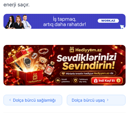
enerji saçır.
Dolça bürcü sağlamlığı
Dolça bürcü uşaq