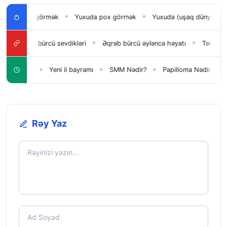
an uşağı görmək
Yuxuda pox görmək
Yuxuda (uşaq dünyaya gət
◆
◆
Balıqlar bürcü sevdikləri
Əqrəb bürcü əyləncə həyatı
Tərəzi bürc
◆
◆
qlar üçün
Yeni il bayramı
SMM Nədir?
Papilloma Nədir?
K
◆
◆
◆
◆
Rəy Yaz