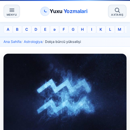
Yuxu
Yozmalari
MENYU
AXTARIŞ
A
B
C
D
E
ə
F
G
H
I
K
L
M
Ana Səhifə
Astrologiya
Dolça bürcü yüksəlişi