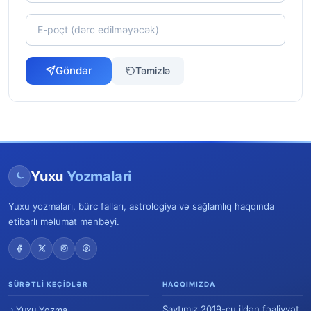
Göndər
Təmizlə
Yuxu
Yozmalari
Yuxu yozmaları, bürc falları, astrologiya və sağlamlıq haqqında
etibarlı məlumat mənbəyi.
SÜRƏTLI KEÇIDLƏR
HAQQIMIZDA
Saytımız 2019-cu ildən fəaliyyət
Yuxu Yozma