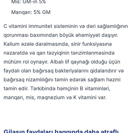
Mis: GM-in 5%
Manqan: 5% GM
C vitamini immunitet sisteminin və dəri sağlamlığının
qorunması baxımından böyük əhəmiyyət daşıyır.
Kalium əzələ daralmasında, sinir funksiyasına
nəzarətdə və qan təzyiqinin tənzimlənməsində
mühüm rol oynayır. Albalı lif qaynağı olduğu üçün
faydalı olan bağırsaq bakteriyalarını qidalandırır və
bağırsaq nizamlılığını təmin edərək sağlam həzmi
təmin edir. Tərkibində həmçinin B vitaminləri,
manqan, mis, maqnezium və K vitamini var.
Gilasın faydaları haqqında daha ətraflı