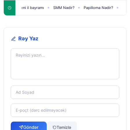
Yeni il bayramı
SMM Nədir?
Papilloma Nədir?
Karbonat 
◆
◆
◆
◆
Rəy Yaz
Göndər
Təmizlə