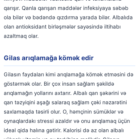
qarışır. Qanla qarışan maddələr infeksiyaya səbəb
ola bilər və bədəndə qızdırma yarada bilər. Albalıda
olan antioksidant birləşmələr sayəsində iltihabı
azaltmaq olar.
Gilas arıqlamağa kömək edir
Gilasın faydaları kimi arıqlamağa kömək etməsini də
göstərmək olar. Bir çox insan sağlam şəkildə
arıqlamağın yollarını axtarır. Albalı qan şəkərini və
qan təzyiqini aşağı salaraq sağlam çəki nəzarətini
saxlamaqda təsirli olur. O, həmçinin sümüklər və
oynaqlardakı stressi azaldır və onu arıqlamaq üçün
ideal qida halına gətirir. Kalorisi də az olan albalı