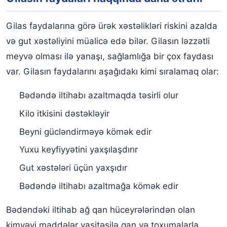
Gilas faydalarına görə ürək xəstəlikləri riskini azalda
və gut xəstəliyini müalicə edə bilər. Gilasın ləzzətli
meyvə olması ilə yanaşı, sağlamlığa bir çox faydası
var. Gilasın faydalarını aşağıdakı kimi sıralamaq olar:
Bədəndə iltihabı azaltmaqda təsirli olur
Kilo itkisini dəstəkləyir
Beyni gücləndirməyə kömək edir
Yuxu keyfiyyətini yaxşılaşdırır
Gut xəstələri üçün yaxşıdır
Bədəndə iltihabı azaltmağa kömək edir
Bədəndəki iltihab ağ qan hüceyrələrindən olan
kimyəvi maddələr vasitəsilə qan və toxumalarla