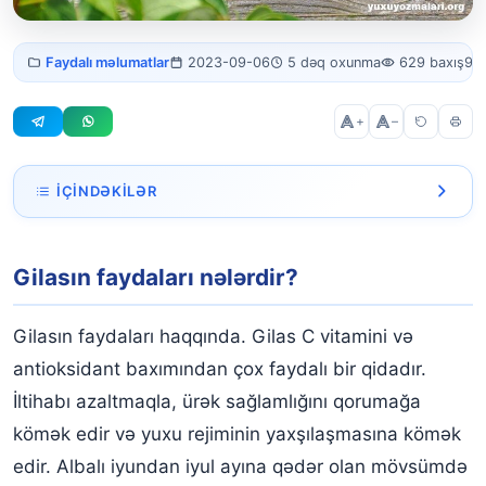
Gilasın faydaları
Faydalı məlumatlar
2023-09-06
5 dəq oxunma
629 baxış
97
nələrdir?
+
–
İÇINDƏKILƏR
Gilasın faydaları nələrdir?
Gilasın faydaları nələrdir?
Gilasın faydaları və Gilasın qida dəyəri
Gilasın faydaları haqqında daha ətraflı
Gilasın faydaları haqqında. Gilas C vitamini və
Gilas arıqlamağa kömək edir
antioksidant baxımından çox faydalı bir qidadır.
İltihabı azaltmaqla, ürək sağlamlığını qorumağa
Gilas Beyni gücləndirir
kömək edir və yuxu rejiminin yaxşılaşmasına kömək
Gilas Yuxu keyfiyyətini yaxşılaşdırır
edir. Albalı iyundan iyul ayına qədər olan mövsümdə