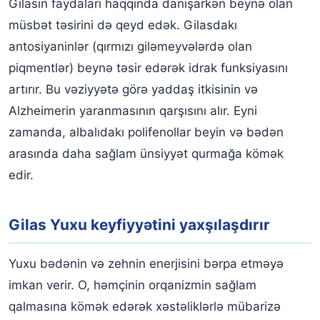
Gilasın faydaları haqqında danışarkən beynə olan
müsbət təsirini də qeyd edək. Gilasdakı
antosiyaninlər (qırmızı giləmeyvələrdə olan
piqmentlər) beynə təsir edərək idrak funksiyasını
artırır. Bu vəziyyətə görə yaddaş itkisinin və
Alzheimerin yaranmasının qarşısını alır. Eyni
zamanda, albalıdakı polifenollar beyin və bədən
arasında daha sağlam ünsiyyət qurmağa kömək
edir.
Gilas Yuxu keyfiyyətini yaxşılaşdırır
Yuxu bədənin və zehnin enerjisini bərpa etməyə
imkan verir. O, həmçinin orqanizmin sağlam
qalmasına kömək edərək xəstəliklərlə mübarizə