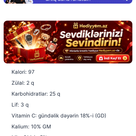
Kalori: 97
Zülal: 2 q
Karbohidratlar: 25 q
Lif: 3 q
Vitamin C: gündəlik dəyərin 18%-i (GD)
Kalium: 10% GM