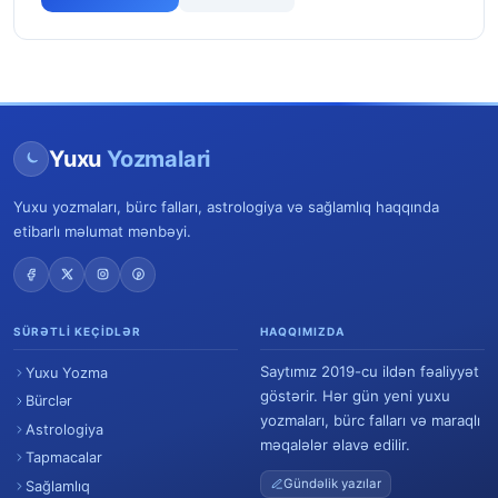
Yuxu
Yozmalari
Yuxu yozmaları, bürc falları, astrologiya və sağlamlıq haqqında
etibarlı məlumat mənbəyi.
SÜRƏTLI KEÇIDLƏR
HAQQIMIZDA
Saytımız 2019-cu ildən fəaliyyət
Yuxu Yozma
göstərir. Hər gün yeni yuxu
Bürclər
yozmaları, bürc falları və maraqlı
Astrologiya
məqalələr əlavə edilir.
Tapmacalar
Gündəlik yazılar
Sağlamlıq