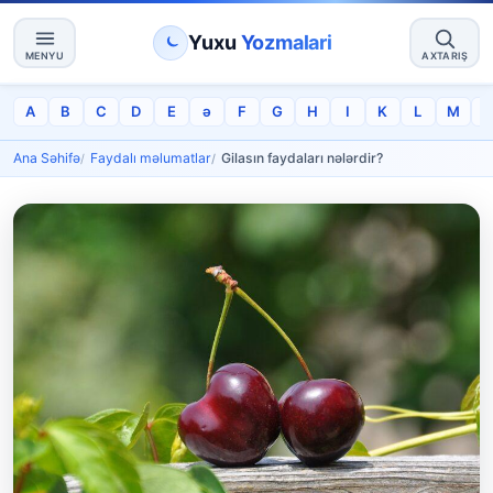
Yuxu
Yozmalari
MENYU
AXTARIŞ
A
B
C
D
E
ə
F
G
H
I
K
L
M
Ana Səhifə
Faydalı məlumatlar
Gilasın faydaları nələrdir?