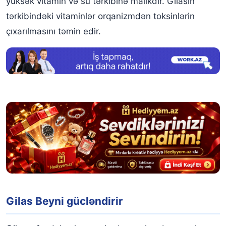
yüksək vitamin və su tərkibinə malikdir. Gilasın
tərkibindəki vitaminlər orqanizmdən toksinlərin
çıxarılmasını təmin edir.
Gilas Beyni gücləndirir