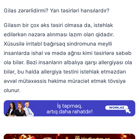
Gilas zərərlidirmi? Yan təsirləri hansılardır?
Gilasın bir çox əks təsiri olmasa da, istehlak
edilərkən nəzərə alınması lazım olan qidadır.
Xüsusilə irritabl bağırsaq sindromuna meylli
insanlarda ishal və mədə ağrısı kimi təsirlərə səbəb
ola bilər. Bəzi insanların albalıya qarşı allergiyası ola
bilər, bu halda allergiya testini istehlak etməzdən
əvvəl mütəxəssis həkimə müraciət etmək tövsiyə
olunur.