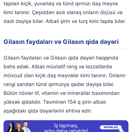
Gilas Gut xəstələrinə kömək edir
tapılan kiçik, yuvarlaq və tünd qırmızı daş meyvə
kimi tanınır. Çeşiddən asılı olaraq onların ölçüsü və
dadı dəyişə bilər. Albalı şirin və turş kimi tapıla bilər.
Gilasın faydaları və Gilasın qida dəyəri
Gilasın faydaları və Gilasın qida dəyəri haqqında
bəhs edək. Albalı müxtəlif rəng və ləzzətlərdə
mövcud olan kiçik daş meyvələr kimi tanınır. Onların
rəngi sarıdan tünd qırmızıya qədər dəyişə bilər.
Bütün növlər lif, vitamin və minerallar baxımından
yüksək qidalıdır. Təxminən 154 q şirin albalı
aşağıdakı qida dəyərlərini ehtiva edir: