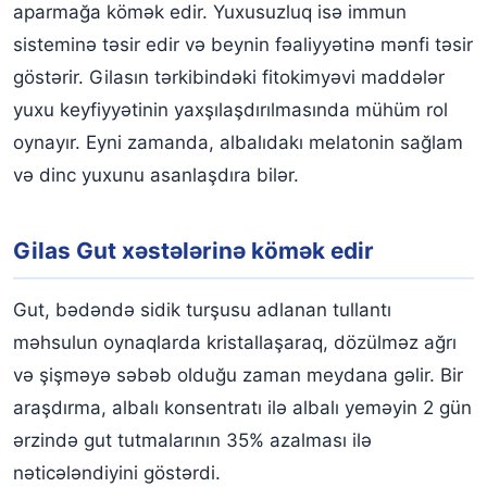
aparmağa kömək edir. Yuxusuzluq isə immun
sisteminə təsir edir və beynin fəaliyyətinə mənfi təsir
göstərir. Gilasın tərkibindəki fitokimyəvi maddələr
yuxu keyfiyyətinin yaxşılaşdırılmasında mühüm rol
oynayır. Eyni zamanda, albalıdakı melatonin sağlam
və dinc yuxunu asanlaşdıra bilər.
Gilas Gut xəstələrinə kömək edir
Gut, bədəndə sidik turşusu adlanan tullantı
məhsulun oynaqlarda kristallaşaraq, dözülməz ağrı
və şişməyə səbəb olduğu zaman meydana gəlir. Bir
araşdırma, albalı konsentratı ilə albalı yeməyin 2 gün
ərzində gut tutmalarının 35% azalması ilə
nəticələndiyini göstərdi.