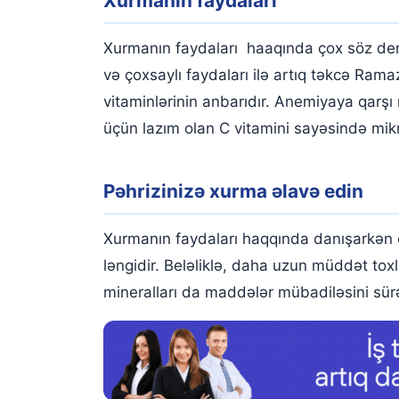
Xurmanın faydaları
Pəhrizinizə xurma əlavə edin
Xurma dəri zədələrini sağaldır
Xurmanın faydaları haaqında çox söz demək
Xurma Yaddaşı Gücləndirir
və çoxsaylı faydaları ilə artıq təkcə Ram
vitaminlərinin anbarıdır. Anemiyaya qarş
Xurma Ürək Sağlamlığını Dəstəkləyir
üçün lazım olan C vitamini sayəsində mikr
Xurma mikroblarla mübarizə aparır
Yüksək Liflə Güclü Bağırsaqlar
Pəhrizinizə xurma əlavə edin
Xurma Anemiya Riskini Azaldır
Xurmanın faydaları haqqında danışarkən 
Xurma Sümük rezorbsiyasına qarşı faydalıdır
ləngidir. Beləliklə, daha uzun müddət tox
Xurma Gözləri gücləndirir
mineralları da maddələr mübadiləsini sürə
Stressə qarşı xurma yeyin
Xurma Yorğunluğa Yaxşıdır
Xurma bir çox infeksiyalardan qoruyur