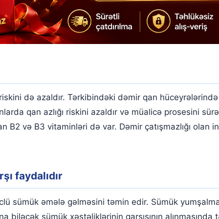
iskini də azaldır. Tərkibindəki dəmir qan hüceyrələrində 
arda qan azlığı riskini azaldır və müalicə prosesini sürət
ıran B2 və B3 vitaminləri də var. Dəmir çatışmazlığı ola
ı faydalıdır
üclü sümük əmələ gəlməsini təmin edir. Sümük yumşalmas
a biləcək sümük xəstəliklərinin qarşısının alınmasında təs