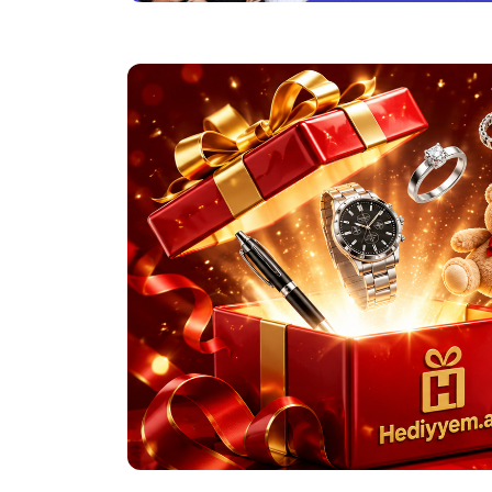
Hamiləlik zamanı xurmanın faydaları
Xurmanın tərkibindəki vitaminlər
Xurmanin faydalari
Qidalandırıcıdır
Lif Qaynağıdır
Antioksidant Təsiri Var
Beyin Sağlamlığı Üçün Faydalıdır
Ürək Sağlamlığı Üçün Faydalıdır
Sümükləri Gücləndirir
Qanazlığı Müalicəsində Faydalıdır
Allerjiyə Qarşı Faydalıdır