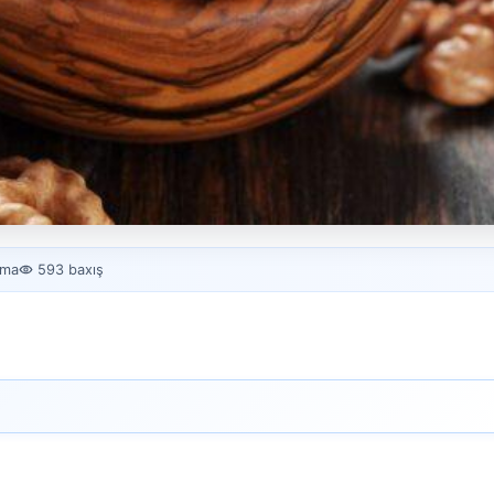
. Xurmanın tərkibindəki
nma
593 baxış