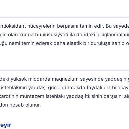
ntioksidant hüceyrələrin bərpasını təmin edir. Bu sayəd
ngin olan xurma bu xüsusiyyəti ilə dəridəki qıcıqlanmalar
duğu nəmi təmin edərək daha elastik bir quruluşa sahib 
lıdır?
kibindəki yüksək miqdarda maqnezium sayəsində yaddaşın g
ehlakının yaddaşı gücləndirməkdə faydalı ola biləcəyini
rotinin müntəzəm istehlakı yaddaş itkisinin qarşısını a
rdən hesab olunur.
əyir