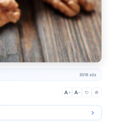
3016 söz
+
–