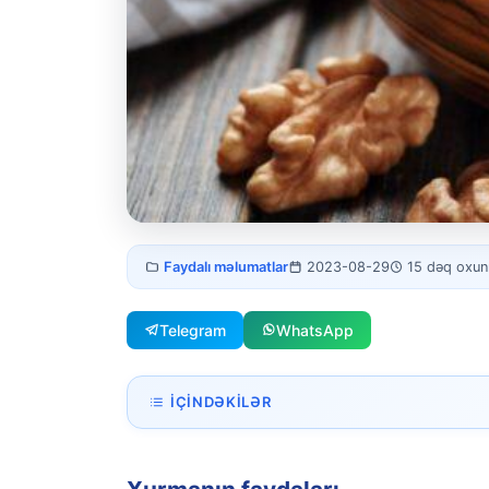
Xurmanın faydaları
Faydalı məlumatlar
2023-08-29
15 dəq oxu
vitaminlər
Telegram
WhatsApp
İÇINDƏKILƏR
Xurmanın faydaları