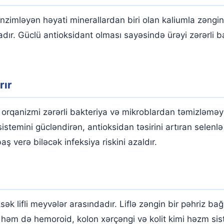
ənzimləyən həyati minerallardan biri olan kaliumla zəngi
dır. Güclü antioksidant olması sayəsində ürəyi zərərli 
rır
ə orqanizmi zərərli bakteriya və mikroblardan təmizləmə
istemini gücləndirən, antioksidan təsirini artıran selenl
erə biləcək infeksiya riskini azaldır.
sək lifli meyvələr arasındadır. Liflə zəngin bir pəhriz b
həm də hemoroid, kolon xərçəngi və kolit kimi həzm sistem