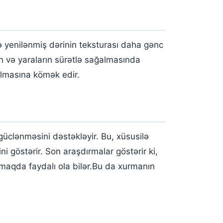
ə yenilənmiş dərinin teksturası daha gənc
ın və yaraların sürətlə sağalmasında
olmasına kömək edir.
üclənməsini dəstəkləyir. Bu, xüsusilə
 göstərir. Son araşdırmalar göstərir ki,
lmaqda faydalı ola bilər.Bu da xurmanın