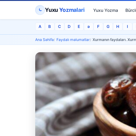
Yuxu
Yozmalari
Yuxu Yozma
Bürcl
A
B
C
D
E
ə
F
G
H
I
Ana Səhifə
Faydalı məlumatlar
Xurmanın faydaları. Xurm