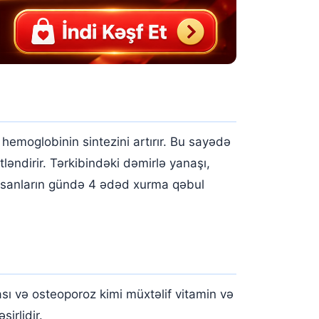
hemoglobinin sintezini artırır. Bu sayədə
ləndirir. Tərkibindəki dəmirlə yanaşı,
n insanların gündə 4 ədəd xurma qəbul
ı və osteoporoz kimi müxtəlif vitamin və
irlidir.