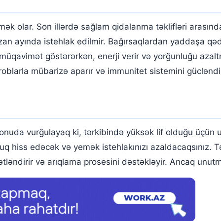
 olar. Son illərdə sağlam qidalanma təklifləri arasında 
azan ayında istehlak edilmir. Bağırsaqlardan yaddaşa qə
ı müqavimət göstərərkən, enerji verir və yorğunluğu az
oblarla mübarizə aparır və immunitet sistemini gücləndir
onuda vurğulayaq ki, tərkibində yüksək lif olduğu üçün
luq hiss edəcək və yemək istehlakınızı azaldacaqsınız. 
tləndirir və arıqlama prosesini dəstəkləyir. Ancaq unutma