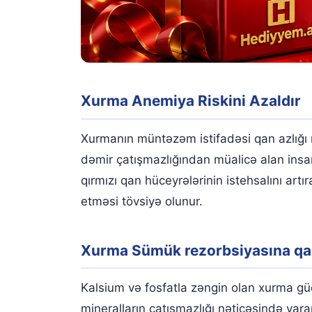
Xurma Anemiya Riskini Azaldır
Xurmanın müntəzəm istifadəsi qan azlığı r
dəmir çatışmazlığından müalicə alan insanl
qırmızı qan hüceyrələrinin istehsalını art
etməsi tövsiyə olunur.
Xurma Sümük rezorbsiyasına qarş
Kalsium və fosfatla zəngin olan xurma g
mineralların çatışmazlığı nəticəsində yaran