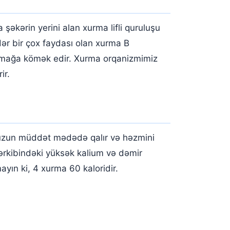
şəkərin yerini alan xurma lifli quruluşu
dər bir çox faydası olan xurma B
altmağa kömək edir. Xurma orqanizmimiz
ir.
 uzun müddət mədədə qalır və həzmini
Tərkibindəki yüksək kalium və dəmir
yın ki, 4 xurma 60 kaloridir.