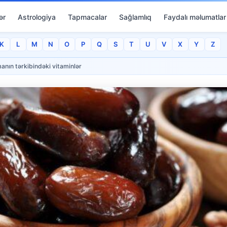
ər
Astrologiya
Tapmacalar
Sağlamlıq
Faydalı məlumatlar
K
L
M
N
O
P
Q
S
T
U
V
X
Y
Z
anın tərkibindəki vitaminlər