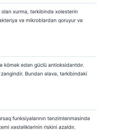
n olan xurma, tərkibində xolesterin
bakteriya və mikroblardan qoruyur və
yə kömək edən güclü antioksidantdır.
ə zəngindir. Bundan əlavə, tərkibindəki
ağırsaq funksiyalarının tənzimlənməsində
i xəstəliklərinin riskini azaldır.