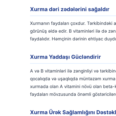
Doğumu Asanlaşdırır
Xurma dəri zədələrini sağaldır
Təbii Şirinləşdiricidir
Xurmanın faydaları çoxdur. Tərkibindəki a
Pəhrizi Asanlaşdırır
görünüş əldə edir. B vitaminləri ilə də zə
Enerji Verir
faydalıdır. Həmçinin dərinin ehtiyac duy
Xurmanin Faydalari Nələrdir? Xurma Nəyə Fayda
Xurma Yaddaşı Gücləndirir
Xurmanın Faydaları Nələrdir?
A və B vitaminləri ilə zənginliyi və tər
qocalıqda və uşaqlıqda müntəzəm xurma ist
xurmada olan A vitamini növü olan beta-ka
faydaları mövzusunda önəmli göstəricilə
Xurma Ürək Sağlamlığını Dəstəkl