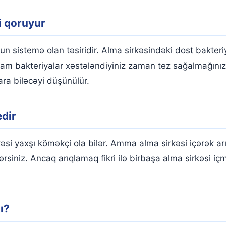
i qoruyur
un sistemə olan təsiridir. Alma sirkəsindəki dost bakteri
lam bakteriyalar xəstələndiyiniz zaman tez sağalmağınıza
ra biləcəyi düşünülür.
dir
əsi yaxşı köməkçi ola bilər. Amma alma sirkəsi içərək ar
rsiniz. Ancaq arıqlamaq fikri ilə birbaşa alma sirkəsi iç
ı?