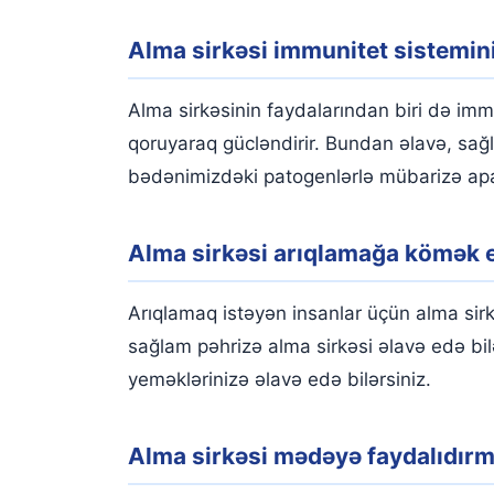
Alma sirkəsi immunitet sistemin
Alma sirkəsinin faydalarından biri də imm
qoruyaraq gücləndirir. Bundan əlavə, sağ
bədənimizdəki patogenlərlə mübarizə apa
Alma sirkəsi arıqlamağa kömək e
Arıqlamaq istəyən insanlar üçün alma sirk
sağlam pəhrizə alma sirkəsi əlavə edə bilə
yeməklərinizə əlavə edə bilərsiniz.
Alma sirkəsi mədəyə faydalıdırm