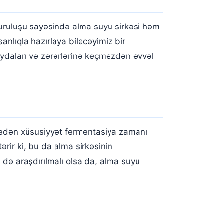
quruluşu sayəsində alma suyu sirkəsi həm
nlıqla hazırlaya biləcəyimiz bir
ydaları və zərərlərinə keçməzdən əvvəl
ı edən xüsusiyyət fermentasiya zamanı
rir ki, bu da alma sirkəsinin
ə də araşdırılmalı olsa da, alma suyu