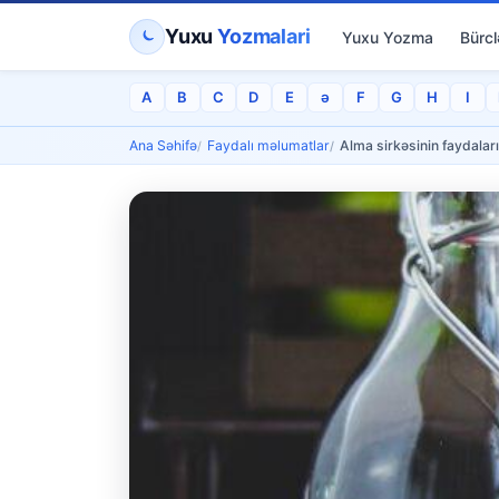
Yuxu
Yozmalari
Yuxu Yozma
Bürcl
A
B
C
D
E
ə
F
G
H
I
Ana Səhifə
Faydalı məlumatlar
Alma sirkəsinin faydaları