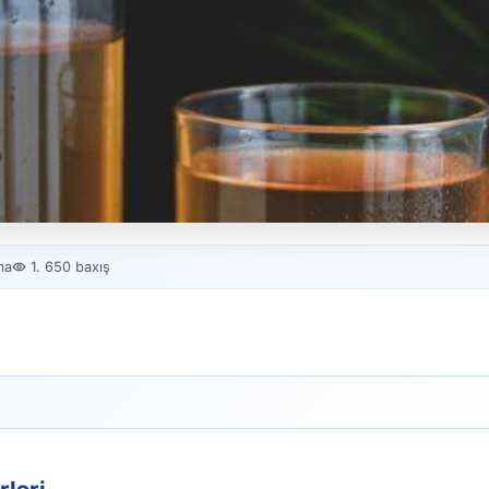
daları və
ma
1. 650 baxış