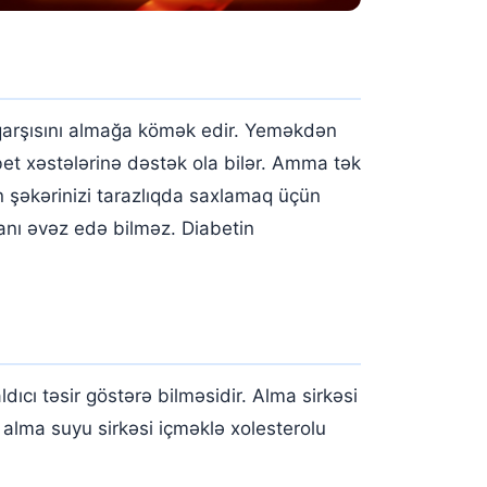
 qarşısını almağa kömək edir. Yeməkdən
abet xəstələrinə dəstək ola bilər. Amma tək
an şəkərinizi tarazlıqda saxlamaq üçün
anı əvəz edə bilməz. Diabetin
dıcı təsir göstərə bilməsidir. Alma sirkəsi
 alma suyu sirkəsi içməklə xolesterolu