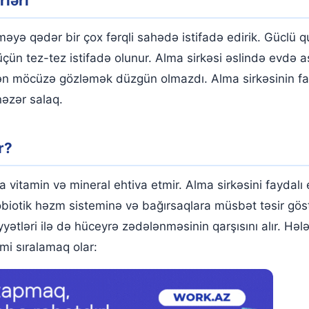
rləri
yə qədər bir çox fərqli sahədə istifadə edirik. Güclü 
n tez-tez istifadə olunur. Alma sirkəsi əslində evdə asa
ən möcüzə gözləmək düzgün olmazdı. Alma sirkəsinin fa
nəzər salaq.
r?
a vitamin və mineral ehtiva etmir. Alma sirkəsini faydal
obiotik həzm sisteminə və bağırsaqlara müsbət təsir göstə
yyətləri ilə də hüceyrə zədələnməsinin qarşısını alır. Həl
imi sıralamaq olar: