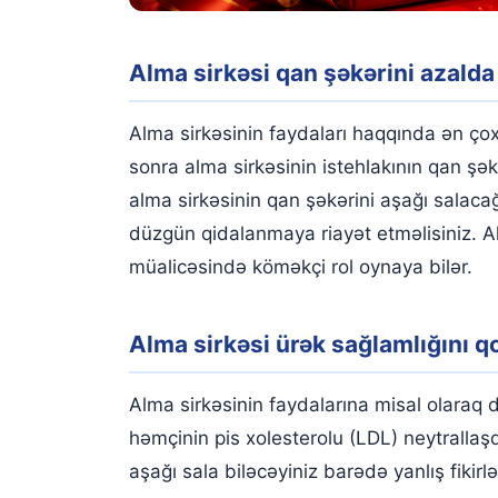
Alma sirkəsi qan şəkərini azalda 
Alma sirkəsinin faydaları haqqında ən ço
sonra alma sirkəsinin istehlakının qan şək
alma sirkəsinin qan şəkərini aşağı salaca
düzgün qidalanmaya riayət etməlisiniz. A
müalicəsində köməkçi rol oynaya bilər.
Alma sirkəsi ürək sağlamlığını q
Alma sirkəsinin faydalarına misal olaraq d
həmçinin pis xolesterolu (LDL) neytrallaş
aşağı sala biləcəyiniz barədə yanlış fikirl