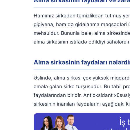
Alma sirkəsinin faydaları və zərə
Alma sirkəsinin faydaları nələrdir?
Alma sirkəsi qan şəkərini azalda bilər
Hamımız sirkədən təmizlikdən tutmuş yemə
Alma sirkəsi ürək sağlamlığını qoruyur
gigiyena, həm də qidalanma məqsədləri üçü
məhsuldur. Bununla belə, alma sirkəsind
Alma sirkəsi immunitet sistemini qoruyur
alma sirkəsinin istifadə edildiyi sahələrə 
Alma sirkəsi arıqlamağa kömək edir
Alma sirkəsi mədəyə faydalıdırmı?
Alma sirkəsinin faydaları nələrdi
Alma sirkəsinin dəri üçün faydaları
Əslində, alma sirkəsi çox yüksək miqdard
Alma sirkəsi saçın pH balansını qoruyur
əmələ gələn sirkə turşusudur. Bu təbii pr
Alma sirkəsinin üz üçün faydaları
faydalarından biridir. Antioksidant xüsusi
sirkəsinin inanılan faydalarını aşağıdakı k
Alma sirkəsini necə istifadə etmək olar?