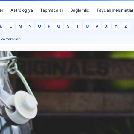
ər
Astrologiya
Tapmacalar
Sağlamlıq
Faydalı məlumatlar
K
L
M
N
O
P
Q
S
T
U
V
X
Y
Z
 və zərərləri