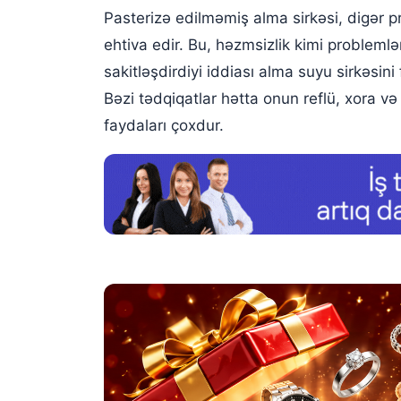
Pasterizə edilməmiş alma sirkəsi, digər p
ehtiva edir. Bu, həzmsizlik kimi problemlə
sakitləşdirdiyi iddiası alma suyu sirkəsin
Bəzi tədqiqatlar hətta onun reflü, xora və
faydaları çoxdur.