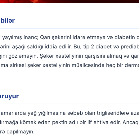
bilər
x yayılmış inanc; Qan şəkərini idarə etməyə və diabetin
ərini aşağı saldığı iddia edilir. Bu, tip 2 diabet və predi
ğını gözləməyin. Şəkər xəstəliyinin qarşısını almaq və q
lma sirkəsi şəkər xəstəliyinin müalicəsində heç bir dərm
oruyur
amarlarda yağ yığılmasına səbəb olan trigliseridlərə azal
dırmağa kömək edən pektin adlı bir lif ehtiva edir. Ancaq
ərə qapılmayın.