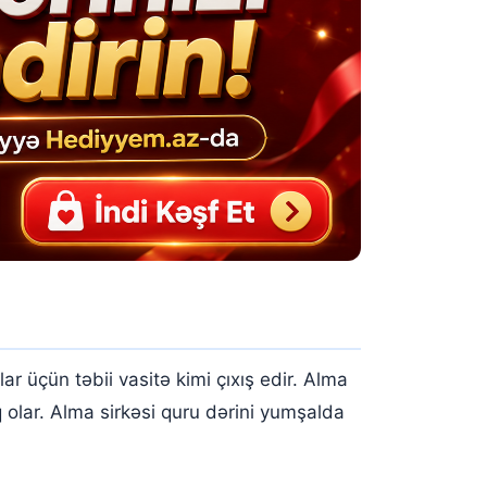
r üçün təbii vasitə kimi çıxış edir. Alma
 olar. Alma sirkəsi quru dərini yumşalda