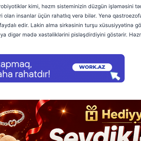
robiyotiklər kimi, həzm sisteminizin düzgün işləməsini t
ri olan insanlar üçün rahatlıq verə bilər. Yenə qastroezof
i faydalı edir. Lakin alma sirkəsinin turşu xüsusiyyətinə
 ya digər mədə xəstəliklərini pisləşdirdiyini göstərir. Hə