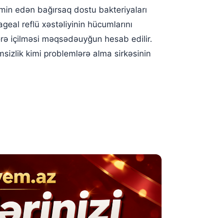
əmin edən bağırsaq dostu bakteriyaları
ageal reflü xəstəliyinin hücumlarını
 görə içilməsi məqsədəuyğun hesab edilir.
zmsizlik kimi problemlərə alma sirkəsinin