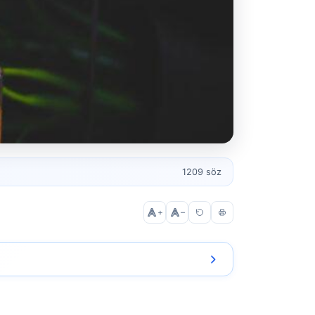
1209 söz
+
–