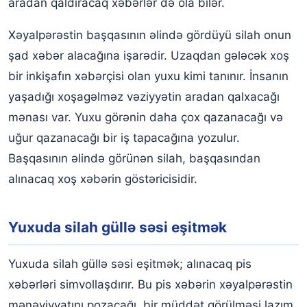
aradan qaldıracaq xəbərlər də ola bilər.
Xəyalpərəstin başqasının əlində gördüyü silah onun
şad xəbər alacağına işarədir. Uzaqdan gələcək xoş
bir inkişafın xəbərçisi olan yuxu kimi tanınır. İnsanın
yaşadığı xoşagəlməz vəziyyətin aradan qalxacağı
mənası var. Yuxu görənin daha çox qazanacağı və
uğur qazanacağı bir iş tapacağına yozulur.
Başqasının əlində görünən silah, başqasından
alınacaq xoş xəbərin göstəricisidir.
Yuxuda silah güllə səsi eşitmək
Yuxuda silah güllə səsi eşitmək; alınacaq pis
xəbərləri simvollaşdırır. Bu pis xəbərin xəyalpərəstin
mənəviyyatını pozacağı, bir müddət görülməsi lazım