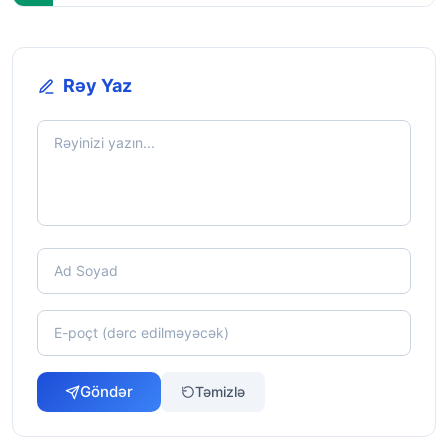
Rəy Yaz
Göndər
Təmizlə