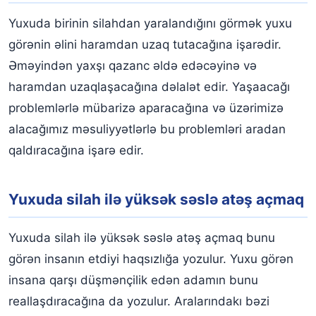
Yuxuda birinin silahdan yaralandığını görmək yuxu
görənin əlini haramdan uzaq tutacağına işarədir.
Əməyindən yaxşı qazanc əldə edəcəyinə və
haramdan uzaqlaşacağına dəlalət edir. Yaşaacağı
problemlərlə mübarizə aparacağına və üzərimizə
alacağımız məsuliyyətlərlə bu problemləri aradan
qaldıracağına işarə edir.
Yuxuda silah ilə yüksək səslə atəş açmaq
Yuxuda silah ilə yüksək səslə atəş açmaq bunu
görən insanın etdiyi haqsızlığa yozulur. Yuxu görən
insana qarşı düşmənçilik edən adamın bunu
reallaşdıracağına da yozulur. Aralarındakı bəzi