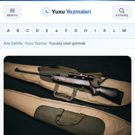
Yuxu
Yozmalari
MENYU
AXTARIŞ
A
B
C
D
E
ə
F
G
H
I
K
L
M
Ana Səhifə
Yuxu Yozma
Yuxuda silah görmək