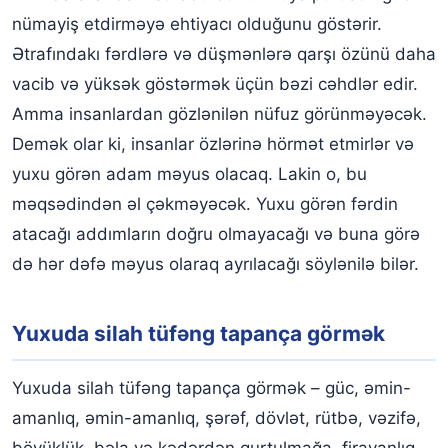
nümayiş etdirməyə ehtiyacı olduğunu göstərir.
Ətrafındakı fərdlərə və düşmənlərə qarşı özünü daha
vacib və yüksək göstərmək üçün bəzi cəhdlər edir.
Amma insanlardan gözlənilən nüfuz görünməyəcək.
Demək olar ki, insanlar özlərinə hörmət etmirlər və
yuxu görən adam məyus olacaq. Lakin o, bu
məqsədindən əl çəkməyəcək. Yuxu görən fərdin
atacağı addımların doğru olmayacağı və buna görə
də hər dəfə məyus olaraq ayrılacağı söylənilə bilər.
Yuxuda silah tüfəng tapança görmək
Yuxuda silah tüfəng tapança görmək – güc, əmin-
amanlıq, əmin-amanlıq, şərəf, dövlət, rütbə, vəzifə,