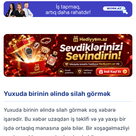
Yuxuda birinin əlində silah görmək
Yuxuda birinin əlində silah görmək xoş xəbərə
işarədir. Bu xəbər uzaqdan iş təklifi və ya yaxşı bir
işdə ortaqlıq mənasına gələ bilər. Bir xoşagəlməzliyi