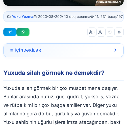
Yuxuda silah
Yuxu Yozma
2023-08-20
10 dəq oxunma
11. 531 baxış
1971 
görmək
+
–
İÇINDƏKILƏR
Yuxuda silah görmək nə deməkdir?
Yuxuda silah görmək nə deməkdir?
Yuxuda birinin əlində silah görmək
Yuxuda silah güllə səsi eşitmək
Yuxuda silah görmək bir çox müsbət məna daşıyır.
Yuxuda silah ilə atəş açmaq
Bunlar arasında nüfuz, güc, qüdrət, yüksəliş, vəzifə
və rütbə kimi bir çox başqa amillər var. Digər yuxu
Yuxuda silah almaq
alimlərinə görə də bu, qurtuluş və güvən deməkdir.
Yuxuda silahla vurulmaq
Yuxu sahibinin uğurlu işlərə imza atacağından, bəxti