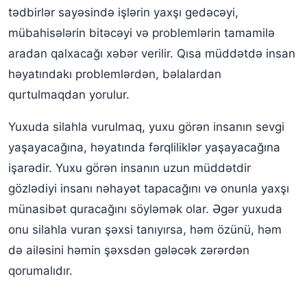
tədbirlər sayəsində işlərin yaxşı gedəcəyi,
mübahisələrin bitəcəyi və problemlərin tamamilə
aradan qalxacağı xəbər verilir. Qısa müddətdə insan
həyatındakı problemlərdən, bəlalardan
qurtulmaqdan yorulur.
Yuxuda silahla vurulmaq, yuxu görən insanın sevgi
yaşayacağına, həyatında fərqliliklər yaşayacağına
işarədir. Yuxu görən insanın uzun müddətdir
gözlədiyi insanı nəhayət tapacağını və onunla yaxşı
münasibət quracağını söyləmək olar. Əgər yuxuda
onu silahla vuran şəxsi tanıyırsa, həm özünü, həm
də ailəsini həmin şəxsdən gələcək zərərdən
qorumalıdır.