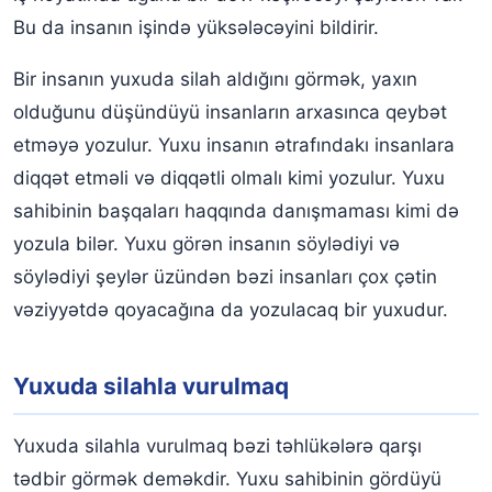
Bu da insanın işində yüksələcəyini bildirir.
Bir insanın yuxuda silah aldığını görmək, yaxın
olduğunu düşündüyü insanların arxasınca qeybət
etməyə yozulur. Yuxu insanın ətrafındakı insanlara
diqqət etməli və diqqətli olmalı kimi yozulur. Yuxu
sahibinin başqaları haqqında danışmaması kimi də
yozula bilər. Yuxu görən insanın söylədiyi və
söylədiyi şeylər üzündən bəzi insanları çox çətin
vəziyyətdə qoyacağına da yozulacaq bir yuxudur.
Yuxuda silahla vurulmaq
Yuxuda silahla vurulmaq bəzi təhlükələrə qarşı
tədbir görmək deməkdir. Yuxu sahibinin gördüyü