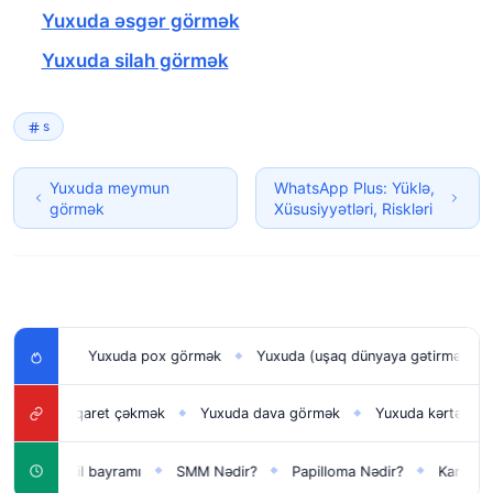
Yuxuda əsgər görmək
Yuxuda silah görmək
s
Yuxuda meymun
WhatsApp Plus: Yüklə,
görmək
Xüsusiyyətləri, Riskləri
Yuxuda pox görmək
Yuxuda (uşaq dünyaya gətirmək) doğmaq
◆
◆
 siqaret çəkmək
Yuxuda dava görmək
Yuxuda kərtənkələ görmə
◆
◆
Yeni il bayramı
SMM Nədir?
Papilloma Nədir?
Karbonat Nədir
◆
◆
◆