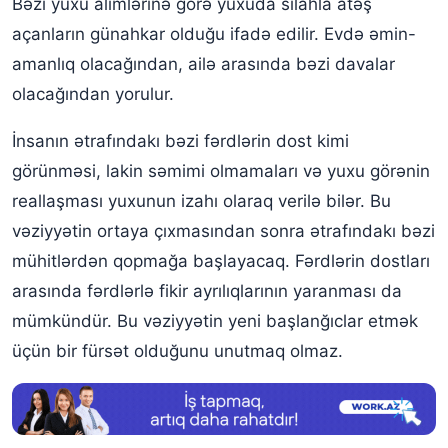
Bəzi yuxu alimlərinə görə yuxuda silahla atəş
açanların günahkar olduğu ifadə edilir. Evdə əmin-
amanlıq olacağından, ailə arasında bəzi davalar
olacağından yorulur.
İnsanın ətrafındakı bəzi fərdlərin dost kimi
görünməsi, lakin səmimi olmamaları və yuxu görənin
reallaşması yuxunun izahı olaraq verilə bilər. Bu
vəziyyətin ortaya çıxmasından sonra ətrafındakı bəzi
mühitlərdən qopmağa başlayacaq. Fərdlərin dostları
arasında fərdlərlə fikir ayrılıqlarının yaranması da
mümkündür. Bu vəziyyətin yeni başlanğıclar etmək
üçün bir fürsət olduğunu unutmaq olmaz.