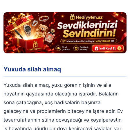
Yuxuda silah almaq
Yuxuda silah almaq, yuxu görənin işinin və ailə
həyatının qaydasında olacağına işarədir. Bəlaların
sona çatacağına, xoş hadisələrin başınıza
gələcəyinə və problemlərin bitəcəyinə işarə edir. Ev
təsərrüfatlarının sülhə qovuşacağı və xəyalpərəstin
iş həyatında uğurlu bir dövr keçirəcəyi şayiələri var.