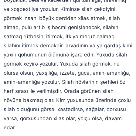
böyüklük, bəla və kədərdən qurtulmağa, firavanlıq
və xoşbəxtliyə yozulur. Kiminsə silah çəkdiyini
görmək insanı böyük dərddən xilas etmək, silah
almaq, pulu artıb iş həcmi genişlənəcək, silahını
satmaq rütbəsini itirmək, itkiyə məruz qalmaq,
silahını itirmək deməkdir. arvadının və ya qardaş kimi
yaxın qohumunun ölümünə işarə edir. Yuxuda silah
görmək xeyirə yozulur. Yuxuda silah görmək, nə
olursa olsun, yaxşılığa, izzətə, gücə, əmin-amanlığa,
əmin-amanlığa yozulur. Silah növlərinin şərhləri öz
hərf sırası ilə verilmişdir. Orada görünən silah
növünə baxmaq olar. Kim yuxusunda üzərində çoxlu
silah olduğunu görsə, xəstədirsə, sağalar, qorxusu
varsa, qorxusundan xilas olar, yolçu olsa, davam
edər.