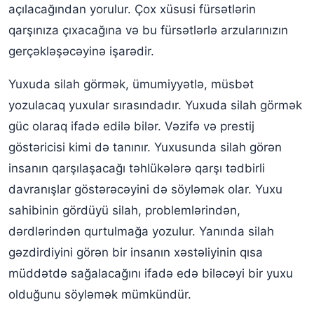
Yuxuda silah gəzdirdiyini görmək
açılacağından yorulur. Çox xüsusi fürsətlərin
qarşınıza çıxacağına və bu fürsətlərlə arzularınızın
Yuxuda oyuncaq silah görmək
gerçəkləşəcəyinə işarədir.
Yuxuda sınıq silah görmək
Yuxuda silah görmək, ümumiyyətlə, müsbət
Yuxuda birinin silahdan yaralandığını görmək
yozulacaq yuxular sırasındadır. Yuxuda silah görmək
Yuxuda silah ilə yüksək səslə atəş açmaq
güc olaraq ifadə edilə bilər. Vəzifə və prestij
Yuxuda sevdiyi adamı silahla vurduğunu görmək
göstəricisi kimi də tanınır. Yuxusunda silah görən
insanın qarşılaşacağı təhlükələrə qarşı tədbirli
Yuxuda silahdan istifadə etmək
davranışlar göstərəcəyini də söyləmək olar. Yuxu
Yuxuda silah tüfəng tapança görmək
sahibinin gördüyü silah, problemlərindən,
dərdlərindən qurtulmağa yozulur. Yanında silah
gəzdirdiyini görən bir insanın xəstəliyinin qısa
müddətdə sağalacağını ifadə edə biləcəyi bir yuxu
olduğunu söyləmək mümkündür.