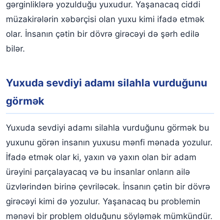
gərginliklərə yozulduğu yuxudur. Yaşanacaq ciddi
müzakirələrin xəbərçisi olan yuxu kimi ifadə etmək
olar. İnsanın çətin bir dövrə girəcəyi də şərh edilə
bilər.
Yuxuda sevdiyi adamı silahla vurduğunu
görmək
Yuxuda sevdiyi adamı silahla vurduğunu görmək bu
yuxunu görən insanın yuxusu mənfi mənada yozulur.
İfadə etmək olar ki, yaxın və yaxın olan bir adam
ürəyini parçalayacaq və bu insanlar onların ailə
üzvlərindən birinə çevriləcək. İnsanın çətin bir dövrə
girəcəyi kimi də yozulur. Yaşanacaq bu problemin
mənəvi bir problem olduğunu söyləmək mümkündür.