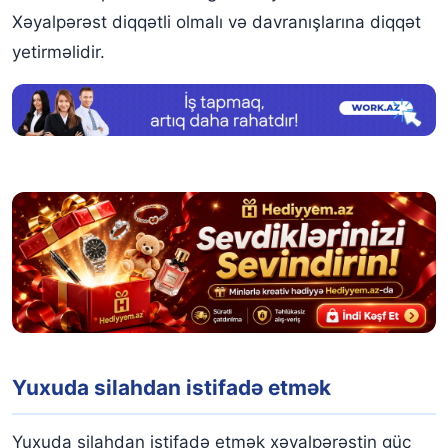
Xəyalpərəst diqqətli olmalı və davranışlarına diqqət
yetirməlidir.
Yuxuda silahdan istifadə etmək
Yuxuda silahdan istifadə etmək xəyalpərəstin güc