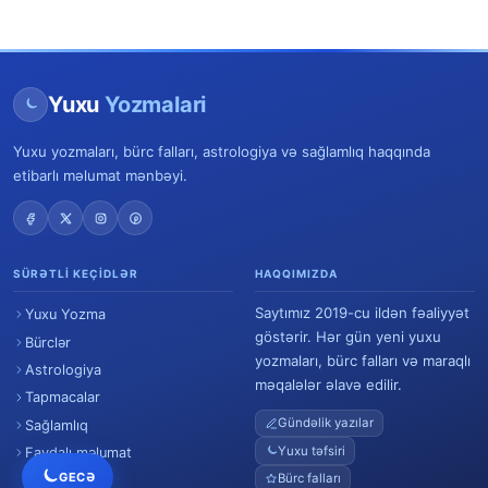
Yuxu
Yozmalari
Yuxu yozmaları, bürc falları, astrologiya və sağlamlıq haqqında
etibarlı məlumat mənbəyi.
SÜRƏTLI KEÇIDLƏR
HAQQIMIZDA
Saytımız 2019-cu ildən fəaliyyət
Yuxu Yozma
göstərir. Hər gün yeni yuxu
Bürclər
yozmaları, bürc falları və maraqlı
Astrologiya
məqalələr əlavə edilir.
Tapmacalar
Gündəlik yazılar
Sağlamlıq
Yuxu təfsiri
Faydalı məlumat
GECƏ
Bürc falları