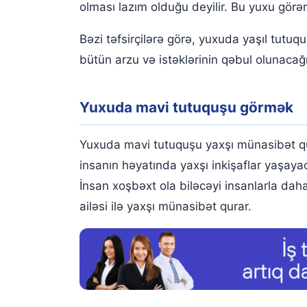
olması lazım olduğu deyilir. Bu yuxu görən
Bəzi təfsirçilərə görə, yuxuda yaşıl tutu
bütün arzu və istəklərinin qəbul olunacağı 
Yuxuda mavi tutuquşu görmək
Yuxuda mavi tutuquşu yaxşı münasibət q
insanın həyatında yaxşı inkişaflar yaşaya
İnsan xoşbəxt ola biləcəyi insanlarla daha
ailəsi ilə yaxşı münasibət qurar.