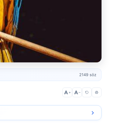
2149 söz
+
–