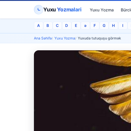
Yuxu
Yozmalari
Yuxu Yozma
Bürcl
A
B
C
D
E
ə
F
G
H
I
Ana Səhifə
Yuxu Yozma
Yuxuda tutuquşu görmək