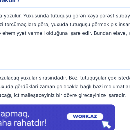
məkdir?
a yozulur. Yuxusunda tutuquşu görən xəyalpərəst subaydır
i tərcüməçilərə görə, yuxuda tutuquşu görmək pis insanl
nə əhəmiyyət verməli olduğuna işarə edir. Bundan əlavə
lacaq yuxular sırasındadır. Bəzi tutuquşular çox isteda
yuxuda gördükləri zaman gələcəklə bağlı bəzi məlumatlar
acağı, ictimailəşəcəyiniz bir dövrə girəcəyinizə işarədir.