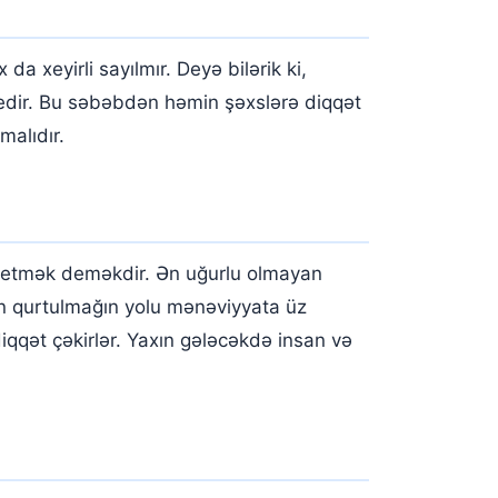
 xeyirli sayılmır. Deyə bilərik ki,
edir. Bu səbəbdən həmin şəxslərə diqqət
malıdır.
ə etmək deməkdir. Ən uğurlu olmayan
ondan qurtulmağın yolu mənəviyyata üz
qqət çəkirlər. Yaxın gələcəkdə insan və