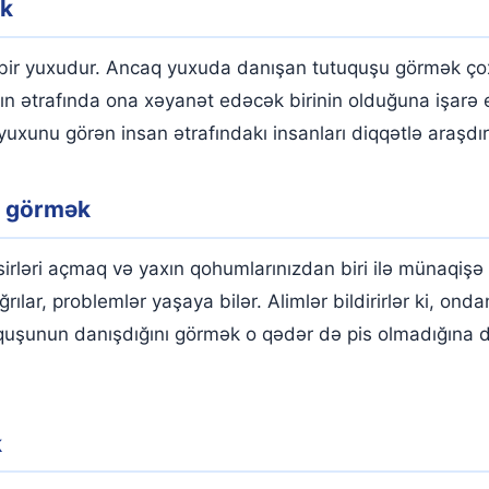
ək
ir yuxudur. Ancaq yuxuda danışan tutuquşu görmək çox da
n ətrafında ona xəyanət edəcək birinin olduğuna işarə 
bu yuxunu görən insan ətrafındakı insanları diqqətlə araşdır
ı görmək
irləri açmaq və yaxın qohumlarınızdan biri ilə münaqiş
 ağrılar, problemlər yaşaya bilər. Alimlər bildirirlər ki, 
quşunun danışdığını görmək o qədər də pis olmadığına di
k