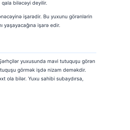
qala biləcəyi deyilir.
ənəcəyinə işarədir. Bu yuxunu görənlərin
nı yaşayacağına işarə edir.
ərhçilər yuxusunda mavi tutuquşu görən
 tutuquşu görmək işdə nizam deməkdir.
xt ola bilər. Yuxu sahibi subaydırsa,