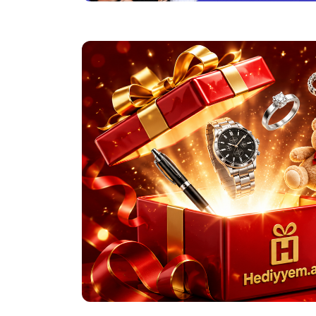
Yuxuda tutuquşu kəsmək
Yuxuda tutuquşu tutmaq
Yuxuda evinizdə tutuquşu görmək
Yuxuda tutuquşu sevmək
Yuxuda tutuquşu yumurtası görmək
Yuxuda tutuquşu öpmək
Yuxuda tutuquşu öldüyünü görmək
Quş yuxu yozmaları