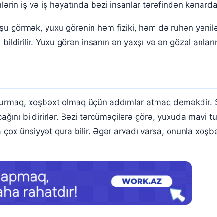
lərin iş və iş həyatında bəzi insanlar tərəfindən kənarda 
quşu görmək, yuxu görənin həm fiziki, həm də ruhən yenil
bildirilir. Yuxu görən insanın ən yaxşı və ən gözəl anları
urmaq, xoşbəxt olmaq üçün addımlar atmaq deməkdir. Ş
cağını bildirirlər. Bəzi tərcüməçilərə görə, yuxuda mavi
 çox ünsiyyət qura bilir. Əgər arvadı varsa, onunla xoşbə