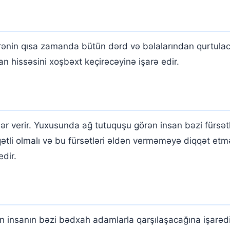
ənin qısa zamanda bütün dərd və bəlalarından qurtulaca
 hissəsini xoşbəxt keçirəcəyinə işarə edir.
verir. Yuxusunda ağ tutuquşu görən insan bəzi fürsətlə
ətli olmalı və bu fürsətləri əldən verməməyə diqqət etməl
edir.
 insanın bəzi bədxah adamlarla qarşılaşacağına işarədi