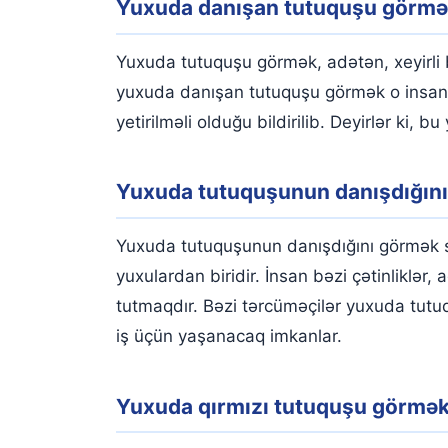
Yuxuda danışan tutuquşu görm
Yuxuda tutuquşu görmək, adətən, xeyirli b
yuxuda danışan tutuquşu görmək o insanı
yetirilməli olduğu bildirilib. Deyirlər ki, 
Yuxuda tutuquşunun danışdığın
Yuxuda tutuquşunun danışdığını görmək s
yuxulardan biridir. İnsan bəzi çətinliklər,
tutmaqdır. Bəzi tərcüməçilər yuxuda tutu
iş üçün yaşanacaq imkanlar.
Yuxuda qırmızı tutuquşu görmə