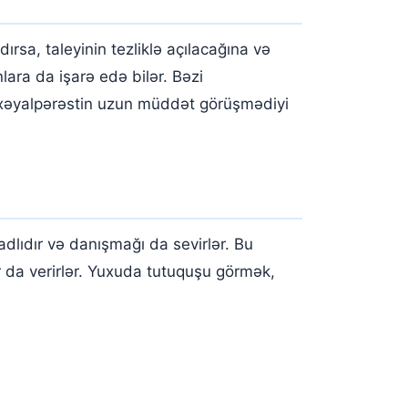
sa, taleyinin tezliklə açılacağına və
ara da işarə edə bilər. Bəzi
, xəyalpərəstin uzun müddət görüşmədiyi
dlıdır və danışmağı da sevirlər. Bu
 da verirlər. Yuxuda tutuquşu görmək,