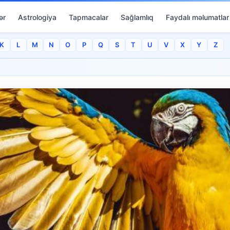
ər
Astrologiya
Tapmacalar
Sağlamlıq
Faydalı məlumatlar
K
L
M
N
O
P
Q
S
T
U
V
X
Y
Z