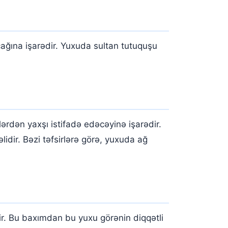
ğına işarədir. Yuxuda sultan tutuquşu
rdən yaxşı istifadə edəcəyinə işarədir.
idir. Bəzi təfsirlərə görə, yuxuda ağ
r. Bu baxımdan bu yuxu görənin diqqətli