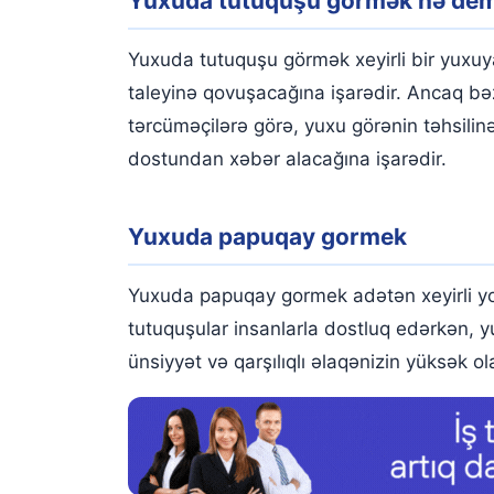
Yuxuda tutuquşu görmək nə de
Yuxuda papuqay gormek
Yuxuda sultan tutuquşu görmək
Yuxuda tutuquşu görmək xeyirli bir yuxuy
Yuxuda ağ tutuquşu görmək
taleyinə qovuşacağına işarədir. Ancaq bəz
tərcüməçilərə görə, yuxu görənin təhsili
Yuxuda yaşıl tutuquşu görmək
dostundan xəbər alacağına işarədir.
Yuxuda mavi tutuquşu görmək
Yuxuda danışan tutuquşu görmək
Yuxuda papuqay gormek
Yuxuda tutuquşunun danışdığını görmək
Yuxuda papuqay gormek adətən xeyirli yozu
Yuxuda qırmızı tutuquşu görmək
tutuquşular insanlarla dostluq edərkən, 
Yuxuda cənnət tutuquşu görmək
ünsiyyət və qarşılıqlı əlaqənizin yüksək ol
Yuxuda rəngli tutuquşu görmək
Yuxuda tutuquşu balası görmək
Yuxuda çiynində tutuquşu görmək