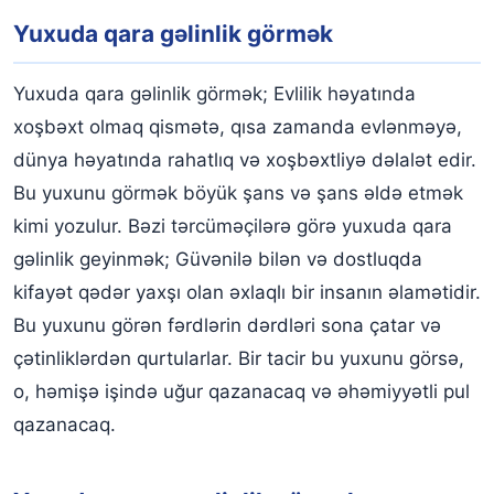
Yuxuda qara gəlinlik görmək
Yuxuda qara gəlinlik görmək; Evlilik həyatında
xoşbəxt olmaq qismətə, qısa zamanda evlənməyə,
dünya həyatında rahatlıq və xoşbəxtliyə dəlalət edir.
Bu yuxunu görmək böyük şans və şans əldə etmək
kimi yozulur. Bəzi tərcüməçilərə görə yuxuda qara
gəlinlik geyinmək; Güvənilə bilən və dostluqda
kifayət qədər yaxşı olan əxlaqlı bir insanın əlamətidir.
Bu yuxunu görən fərdlərin dərdləri sona çatar və
çətinliklərdən qurtularlar. Bir tacir bu yuxunu görsə,
o, həmişə işində uğur qazanacaq və əhəmiyyətli pul
qazanacaq.