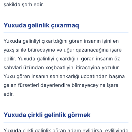
şəkildə şərh edir.
Yuxuda gəlinlik çıxarmaq
Yuxuda gəlinliyi çıxartdığını görən insanın işini ən
yaxşısı ilə bitirəcəyinə və uğur qazanacağına işarə
edilir. Yuxuda gəlinliyi çıxardığını görən insanın öz
səhvləri üzündən xoşbəxtliyini itirəcəyinə yozulur.
Yuxu görən insanın səhlənkarlığı ucbatından başına
gələn fürsətləri dəyərləndirə bilməyəcəyinə işarə
edir.
Yuxuda çirkli gəlinlik görmək
Yuxuda çirkli gəlinlik görən adam evlidirsə, evliliyində