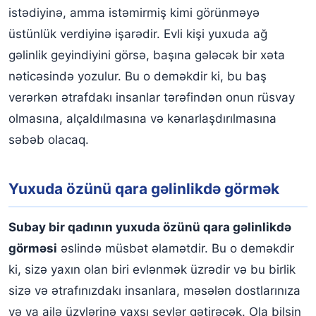
istədiyinə, amma istəmirmiş kimi görünməyə
üstünlük verdiyinə işarədir. Evli kişi yuxuda ağ
gəlinlik geyindiyini görsə, başına gələcək bir xəta
nəticəsində yozulur. Bu o deməkdir ki, bu baş
verərkən ətrafdakı insanlar tərəfindən onun rüsvay
olmasına, alçaldılmasına və kənarlaşdırılmasına
səbəb olacaq.
Yuxuda özünü qara gəlinlikdə görmək
Subay bir qadının yuxuda özünü qara gəlinlikdə
görməsi
əslində müsbət əlamətdir. Bu o deməkdir
ki, sizə yaxın olan biri evlənmək üzrədir və bu birlik
sizə və ətrafınızdakı insanlara, məsələn dostlarınıza
və ya ailə üzvlərinə yaxşı şeylər gətirəcək. Ola bilsin