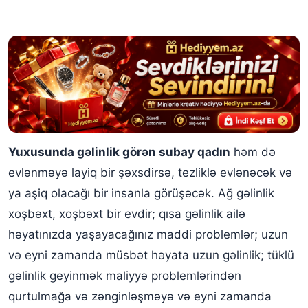
Yuxusunda gəlinlik görən subay qadın
həm də
evlənməyə layiq bir şəxsdirsə, tezliklə evlənəcək və
ya aşiq olacağı bir insanla görüşəcək. Ağ gəlinlik
xoşbəxt, xoşbəxt bir evdir; qısa gəlinlik ailə
həyatınızda yaşayacağınız maddi problemlər; uzun
və eyni zamanda müsbət həyata uzun gəlinlik; tüklü
gəlinlik geyinmək maliyyə problemlərindən
qurtulmağa və zənginləşməyə və eyni zamanda