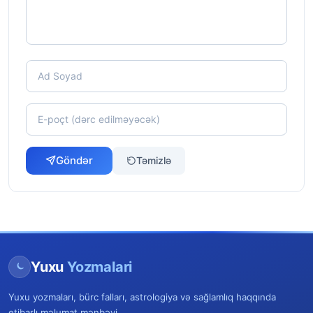
Göndər
Təmizlə
Yuxu
Yozmalari
Yuxu yozmaları, bürc falları, astrologiya və sağlamlıq haqqında
etibarlı məlumat mənbəyi.