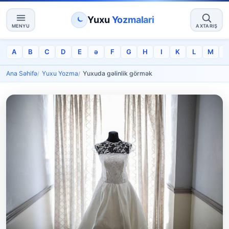
Yuxu
Yozmalari
MENYU
AXTARIŞ
A
B
C
D
E
ə
F
G
H
I
K
L
M
Ana Səhifə
Yuxu Yozma
Yuxuda gəlinlik görmək