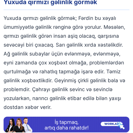
Yuxuda qırmızı gəlinlik görmək
Yuxuda qırmızı gəlinlik görmək; Fərdin bu xəyalı
ümumiyyətlə gəlinlik rənginə görə yorulur. Məsələn,
qırmızı gəlinlik görən insan aşiq olacaq, qarşısına
sevəcəyi biri çıxacaq. Sarı gəlinlik xırda xəstəlikdir.
Ağ gəlinlik subaylar üçün evlənməyə, evlənməyə,
eyni zamanda çox xoşbəxt olmağa, problemlərdən
qurtulmağa və rahatlıq tapmağa işarə edir. Təmiz
gəlinlik xoşbəxtlikdir. Geyinmiş çirkli gəlinlik bəla və
problemdir. Çəhrayı gəlinlik sevinc və sevinclə
yozularkən, narıncı gəlinlik etibar edilə bilən yaxşı
dostdan xəbər verir.