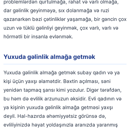
problemlərdən qurtulmağa, rahat və varlı olmağa,
dar gəlinlik geyinməyə, sıx dolanmağa və ruzi
qazanarkən bəzi çətinliklər yaşamağa, bir gəncin çox
uzun və tüklü gəlinliyi geyinmək, çox varlı, varlı və
hörmətli bir insanla evlənmək.
Yuxuda gəlinlik almağa getmək
Yuxuda gəlinlik almağa getmək subay qadın və ya
kişi üçün yaxşı əlamətdir. Bəxtin açılması, səni
yenidən tapmaq şansı kimi yozulur. Digər tərəfdən,
bu həm də evlilik arzunuzun əksidir. Evli qadının və
ya kişinin yuxuda gəlinlik almağa getməsi yaxşı
deyil. Hal-hazırda əhəmiyyətsiz görünsə də,
evliliyinizdə həyat yoldaşınızla aranızda yaranmış