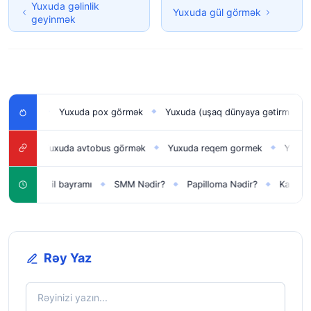
Yuxuda gəlinlik
Yuxuda gül görmək
geyinmək
Yuxuda pox görmək
Yuxuda (uşaq dünyaya gətirmək) doğmaq
◆
◆
Yuxuda avtobus görmək
Yuxuda reqem gormek
Yuxuda kitab 
◆
◆
Yeni il bayramı
SMM Nədir?
Papilloma Nədir?
Karbonat Nədi
◆
◆
◆
Rəy Yaz