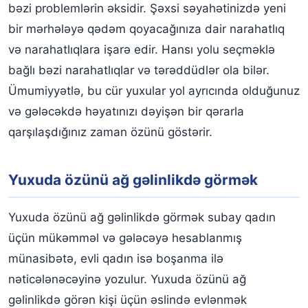
bəzi problemlərin əksidir. Şəxsi səyahətinizdə yeni
bir mərhələyə qədəm qoyacağınıza dair narahatlıq
və narahatlıqlara işarə edir. Hansı yolu seçməklə
bağlı bəzi narahatlıqlar və tərəddüdlər ola bilər.
Ümumiyyətlə, bu cür yuxular yol ayrıcında olduğunuz
və gələcəkdə həyatınızı dəyişən bir qərarla
qarşılaşdığınız zaman özünü göstərir.
Yuxuda özünü ağ gəlinlikdə görmək
Yuxuda özünü ağ gəlinlikdə görmək subay qadın
üçün mükəmməl və gələcəyə hesablanmış
münasibətə, evli qadın isə boşanma ilə
nəticələnəcəyinə yozulur. Yuxuda özünü ağ
gəlinlikdə görən kişi üçün əslində evlənmək