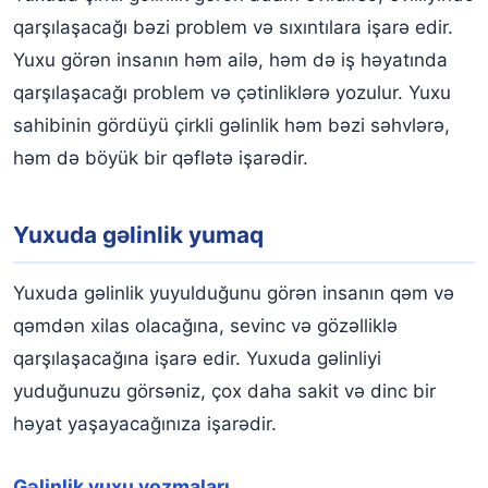
qarşılaşacağı bəzi problem və sıxıntılara işarə edir.
Yuxu görən insanın həm ailə, həm də iş həyatında
qarşılaşacağı problem və çətinliklərə yozulur. Yuxu
sahibinin gördüyü çirkli gəlinlik həm bəzi səhvlərə,
həm də böyük bir qəflətə işarədir.
Yuxuda gəlinlik yumaq
Yuxuda gəlinlik yuyulduğunu görən insanın qəm və
qəmdən xilas olacağına, sevinc və gözəlliklə
qarşılaşacağına işarə edir. Yuxuda gəlinliyi
yuduğunuzu görsəniz, çox daha sakit və dinc bir
həyat yaşayacağınıza işarədir.
Gəlinlik yuxu yozmaları