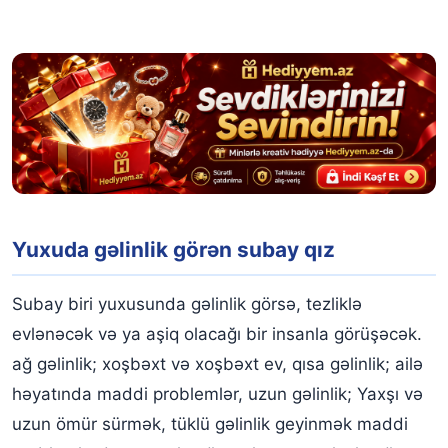
Yuxuda gəlinlik görən subay qız
Subay biri yuxusunda gəlinlik görsə, tezliklə
evlənəcək və ya aşiq olacağı bir insanla görüşəcək.
ağ gəlinlik; xoşbəxt və xoşbəxt ev, qısa gəlinlik; ailə
həyatında maddi problemlər, uzun gəlinlik; Yaxşı və
uzun ömür sürmək, tüklü gəlinlik geyinmək maddi