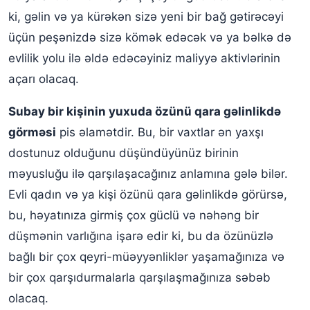
ki, gəlin və ya kürəkən sizə yeni bir bağ gətirəcəyi
üçün peşənizdə sizə kömək edəcək və ya bəlkə də
evlilik yolu ilə əldə edəcəyiniz maliyyə aktivlərinin
açarı olacaq.
Subay bir kişinin yuxuda özünü qara gəlinlikdə
görməsi
pis əlamətdir. Bu, bir vaxtlar ən yaxşı
dostunuz olduğunu düşündüyünüz birinin
məyusluğu ilə qarşılaşacağınız anlamına gələ bilər.
Evli qadın və ya kişi özünü qara gəlinlikdə görürsə,
bu, həyatınıza girmiş çox güclü və nəhəng bir
düşmənin varlığına işarə edir ki, bu da özünüzlə
bağlı bir çox qeyri-müəyyənliklər yaşamağınıza və
bir çox qarşıdurmalarla qarşılaşmağınıza səbəb
olacaq.