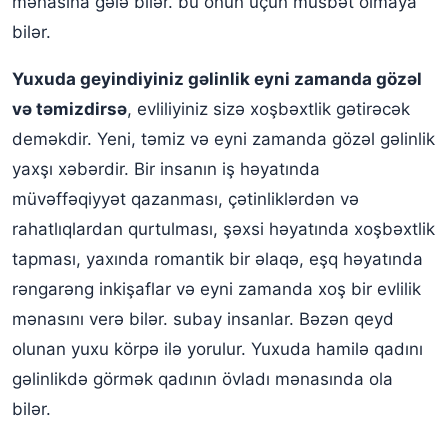
mənasına gələ bilər. bu onun üçün müsbət olmaya
bilər.
Yuxuda geyindiyiniz gəlinlik eyni zamanda gözəl
və təmizdirsə
, evliliyiniz sizə xoşbəxtlik gətirəcək
deməkdir. Yeni, təmiz və eyni zamanda gözəl gəlinlik
yaxşı xəbərdir. Bir insanın iş həyatında
müvəffəqiyyət qazanması, çətinliklərdən və
rahatlıqlardan qurtulması, şəxsi həyatında xoşbəxtlik
tapması, yaxında romantik bir əlaqə, eşq həyatında
rəngarəng inkişaflar və eyni zamanda xoş bir evlilik
mənasını verə bilər. subay insanlar. Bəzən qeyd
olunan yuxu körpə ilə yorulur. Yuxuda hamilə qadını
gəlinlikdə görmək qadının övladı mənasında ola
bilər.