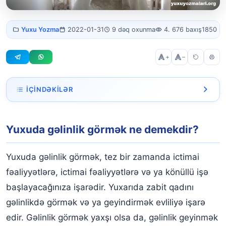
Yuxuda gəlinlik
Yuxu Yozma
2022-01-31
9 dəq oxunma
4. 676 baxış
1850 s
görmək
+
–
İÇINDƏKILƏR
Yuxuda gəlinlik görmək ne demekdir?
Yuxuda gəlinlik görmək ne demekdir?
Yuxuda qara gəlinlik görmək
Yuxuda qırmızı gəlinlik görmək
Yuxuda gəlinlik görmək, tez bir zamanda ictimai
Yuxuda gəlinlik görən subay qız
fəaliyyətlərə, ictimai fəaliyyətlərə və ya könüllü işə
başlayacağınıza işarədir. Yuxarıda zabit qadını
Yuxuda gəlinlik almağa getmək
gəlinlikdə görmək və ya geyindirmək evliliyə işarə
Yuxuda özünü ağ gəlinlikdə görmək
edir. Gəlinlik görmək yaxşı olsa da, gəlinlik geyinmək