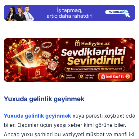
Yuxuda gəlinlik geyinmək
Yuxuda gəlinlik geyinmək
xəyalpərəsti xoşbəxt edə
bilər. Qadınlar üçün yaxşı xəbər kimi görünə bilər.
Ancaq yuxu şərhləri bu vəziyyəti müsbət və mənfi iki