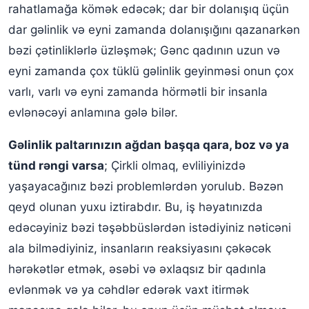
rahatlamağa kömək edəcək; dar bir dolanışıq üçün
dar gəlinlik və eyni zamanda dolanışığını qazanarkən
bəzi çətinliklərlə üzləşmək; Gənc qadının uzun və
eyni zamanda çox tüklü gəlinlik geyinməsi onun çox
varlı, varlı və eyni zamanda hörmətli bir insanla
evlənəcəyi anlamına gələ bilər.
Gəlinlik paltarınızın ağdan başqa qara, boz və ya
tünd rəngi varsa
; Çirkli olmaq, evliliyinizdə
yaşayacağınız bəzi problemlərdən yorulub. Bəzən
qeyd olunan yuxu iztirabdır. Bu, iş həyatınızda
edəcəyiniz bəzi təşəbbüslərdən istədiyiniz nəticəni
ala bilmədiyiniz, insanların reaksiyasını çəkəcək
hərəkətlər etmək, əsəbi və əxlaqsız bir qadınla
evlənmək və ya cəhdlər edərək vaxt itirmək