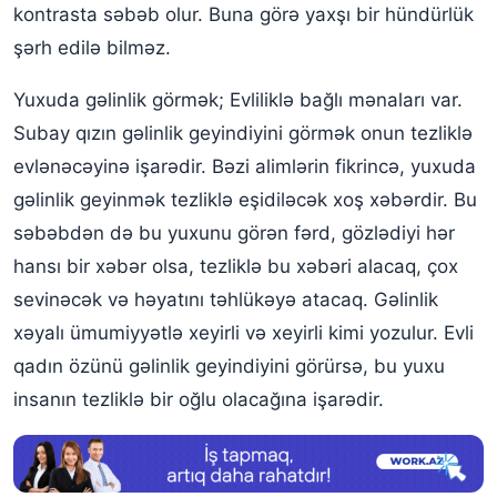
Yuxuda özünü qara gəlinlikdə görmək
kontrasta səbəb olur. Buna görə yaxşı bir hündürlük
şərh edilə bilməz.
Yuxuda gəlinlik geyinmək
Yuxuda gəlinlik görmək; Evliliklə bağlı mənaları var.
Yuxuda gəlinlik çıxarmaq
Subay qızın gəlinlik geyindiyini görmək onun tezliklə
Yuxuda çirkli gəlinlik görmək
evlənəcəyinə işarədir. Bəzi alimlərin fikrincə, yuxuda
Yuxuda gəlinlik yumaq
gəlinlik geyinmək tezliklə eşidiləcək xoş xəbərdir. Bu
Gəlinlik yuxu yozmaları
səbəbdən də bu yuxunu görən fərd, gözlədiyi hər
hansı bir xəbər olsa, tezliklə bu xəbəri alacaq, çox
sevinəcək və həyatını təhlükəyə atacaq. Gəlinlik
xəyalı ümumiyyətlə xeyirli və xeyirli kimi yozulur. Evli
qadın özünü gəlinlik geyindiyini görürsə, bu yuxu
insanın tezliklə bir oğlu olacağına işarədir.