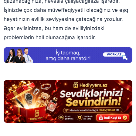
qazanacağınıza, həvəslə çalışacağınıza işarədir.
İşinizdə çox daha müvəffəqiyyətli olacağınız və eşq
həyatınızın evlilik səviyyəsinə çatacağına yozulur.
Əgər evlisinizsə, bu həm də evliliyinizdəki
problemlərin həll olunacağına işarədir.