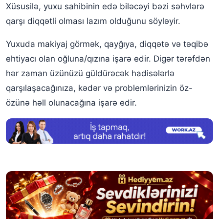
Yuxuda başqasına makiyaj etmək
Xüsusilə, yuxu sahibinin edə biləcəyi bəzi səhvlərə
qarşı diqqətli olması lazım olduğunu söyləyir.
Yuxuda birinə makiyaj etmək
Yuxuda makiyaj görmək, qayğıya, diqqətə və təqibə
Yuxuda çoxlu makiyaj etmək
ehtiyacı olan oğluna/qızına işarə edir. Digər tərəfdən
Yuxuda toy makiyajı etmək
hər zaman üzünüzü güldürəcək hadisələrlə
Yuxuda göz makiyajı etmək
qarşılaşacağınıza, kədər və problemlərinizin öz-
Yuxuda dodaq boyası çəkmək (sürtmək)
özünə həll olunacağına işarə edir.
Yuxuda makiyajı silib təmizləmək
Yuxuda makiyajı silmək
Yuxuda makiyaj çantası görmək
Yuxuda makiyajı bəyənməmək
Yuxuda makiyaj güzgüsü görmək
Yuxuda makiyaj almaq