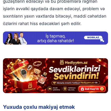
güzəştlərin ediləcəyi və bu problemlərə rəğmən
işlərin əvvəlki qaydada davam edəcəyi, problem və
sıxıntıların yaxın vaxtlarda bitəcəyi, maddi cəhətdən
özlərini rahat hiss edəcəkləri şərh edilir.
Yuxuda çoxlu makiyaj etmək