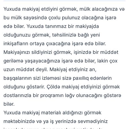
Yuxuda makiyaj etdiyini görmək, mülk alacağınıza və
bu mülk sayəsində çoxlu pulunuz olacağına işarə
edə bilər. Yuxuda tanınmaz bir makiyajda
olduğunuzu görmək, təhsilinizlə bağlı yeni
inkişafların ortaya çıxacağına işarə edə bilər.
Makiyajınızı sildiyinizi görmək, işinizdə bir müddət
geriləmə yaşayacağınıza işarə edə bilər, lakin çox
uzun müddət deyil. Makiyaj etdiyiniz an,
başqalarının sizi izləməsi sizə paxıllıq edənlərin
olduğunu göstərir. Çöldə makiyaj etdiyinizi görmək
dostlarınızla bir proqramın ləğv olunacağını göstərə
bilər.
Yuxuda makiyaj materialı aldığınızı görmək
məktəbinizdə və ya iş yerinizdə sevmədiyiniz