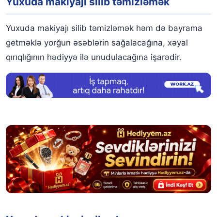
Yuxuda makiyajı silib təmizləmək
Yuxuda makiyajı silib təmizləmək həm də bayrama
getməklə yorğun əsəblərin sağalacağına, xəyal
qırıqlığının hədiyyə ilə unudulacağına işarədir.