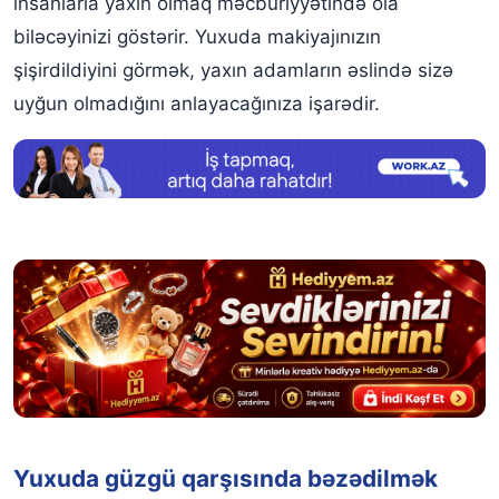
insanlarla yaxın olmaq məcburiyyətində ola
biləcəyinizi göstərir. Yuxuda makiyajınızın
şişirdildiyini görmək, yaxın adamların əslində sizə
uyğun olmadığını anlayacağınıza işarədir.
Yuxuda güzgü qarşısında bəzədilmək