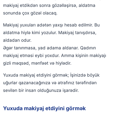
makiyaj etdikdən sonra gözəlləşirsə, aldatma
sonunda çox gözəl olacaq.
Makiyaj yuxuları adətən yaxşı hesab edilmir. Bu
aldatma hiylə kimi yozulur. Makiyaj tanışdırsa,
aldadan odur.
Əgər tanınmasa, yad adama aldanar. Qadının
makiyaj etməsi eybi yoxdur. Amma kişinin makiyajı
gizli məqsəd, mənfəət və hiylədir.
Yuxuda makiyaj etdiyini görmək; İşinizdə böyük
uğurlar qazanacağınıza və ətrafınız tərəfindən
sevilən bir insan olduğunuza işarədir.
Yuxuda makiyaj etdiyini görmək