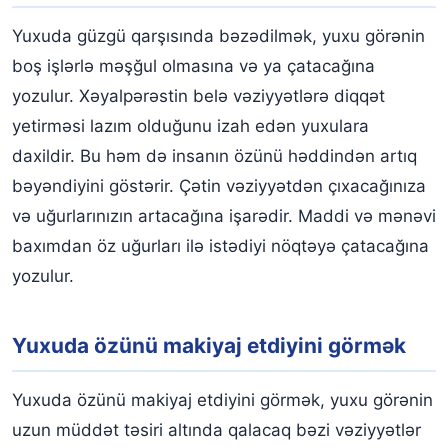
Yuxuda güzgü qarşısında bəzədilmək, yuxu görənin
boş işlərlə məşğul olmasına və ya çatacağına
yozulur. Xəyalpərəstin belə vəziyyətlərə diqqət
yetirməsi lazım olduğunu izah edən yuxulara
daxildir. Bu həm də insanın özünü həddindən artıq
bəyəndiyini göstərir. Çətin vəziyyətdən çıxacağınıza
və uğurlarınızın artacağına işarədir. Maddi və mənəvi
baxımdan öz uğurları ilə istədiyi nöqtəyə çatacağına
yozulur.
Yuxuda özünü makiyaj etdiyini görmək
Yuxuda özünü makiyaj etdiyini görmək, yuxu görənin
uzun müddət təsiri altında qalacaq bəzi vəziyyətlər