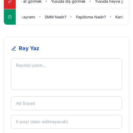
ra at görmək
Yuxuda diş görmək
Yuxuda heyva görmək
Yux
◆
◆
◆
i il bayramı
SMM Nədir?
Papilloma Nədir?
Karbonat Nədir?
◆
◆
◆
Rəy Yaz