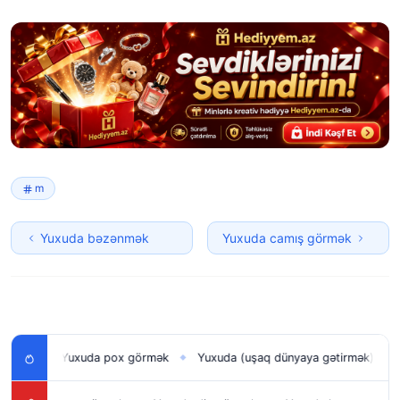
m
Yuxuda bəzənmək
Yuxuda camış görmək
Yuxuda pox görmək
Yuxuda (uşaq dünyaya gətirmək) doğmaq
◆
◆