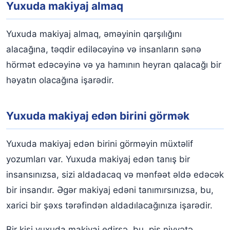
Yuxuda makiyaj almaq
Yuxuda makiyaj almaq, əməyinin qarşılığını
alacağına, təqdir ediləcəyinə və insanların sənə
hörmət edəcəyinə və ya hamının heyran qalacağı bir
həyatın olacağına işarədir.
Yuxuda makiyaj edən birini görmək
Yuxuda makiyaj edən birini görməyin müxtəlif
yozumları var. Yuxuda makiyaj edən tanış bir
insansınızsa, sizi aldadacaq və mənfəət əldə edəcək
bir insandır. Əgər makiyaj edəni tanımırsınızsa, bu,
xarici bir şəxs tərəfindən aldadılacağınıza işarədir.
Bir kişi yuxuda makiyaj edirsə, bu, pis niyyətə,