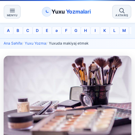
Yuxu
Yozmalari
MENYU
AXTARIŞ
A
B
C
D
E
ə
F
G
H
I
K
L
M
Ana Səhifə
Yuxu Yozma
Yuxuda makiyaj etmək