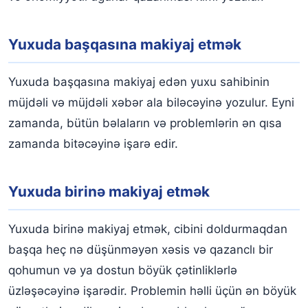
Yuxuda başqasına makiyaj etmək
Yuxuda başqasına makiyaj edən yuxu sahibinin
müjdəli və müjdəli xəbər ala biləcəyinə yozulur. Eyni
zamanda, bütün bəlaların və problemlərin ən qısa
zamanda bitəcəyinə işarə edir.
Yuxuda birinə makiyaj etmək
Yuxuda birinə makiyaj etmək, cibini doldurmaqdan
başqa heç nə düşünməyən xəsis və qazanclı bir
qohumun və ya dostun böyük çətinliklərlə
üzləşəcəyinə işarədir. Problemin həlli üçün ən böyük