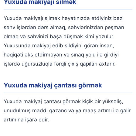
Yuxuda makiyajı silmək
Yuxuda makiyajı silmək həyatınızda etdiyiniz bəzi
səhv işlərdən dərs almaq, səhvlərinizdən peşman
olmaq və səhvinizi başa düşmək kimi yozulur.
Yuxusunda makiyaj edib sildiyini görən insan,
həqiqəti əks etdirməyən və sınaq yolu ilə girdiyi
işlərdə uğursuzluqla fərqli çıxış qapıları axtarır.
Yuxuda makiyaj çantası görmək
Yuxuda makiyaj çantası görmək kiçik bir yüksəliş,
unudulmuş maddi qazanc və ya maaş artımı ilə gəlir
artımına işarə edir.