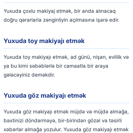
Yuxuda çoxlu makiyaj etmək, bir anda alınacaq
doğru qərarlarla zənginliyin açılmasına işarə edir.
Yuxuda toy makiyajı etmək
Yuxuda toy makiyajı etmək, ad günü, nişan, evlilik və
ya bu kimi səbəblərlə bir camaatla bir araya
gələcəyiniz deməkdir.
Yuxuda göz makiyajı etmək
Yuxuda göz makiyajı etmək müjdə və müjdə almağa,
bəxtinizi döndərməyə, bir-birindən gözəl və təsirli
xəbərlər almağa yozulur. Yuxuda göz makiyajı etmək