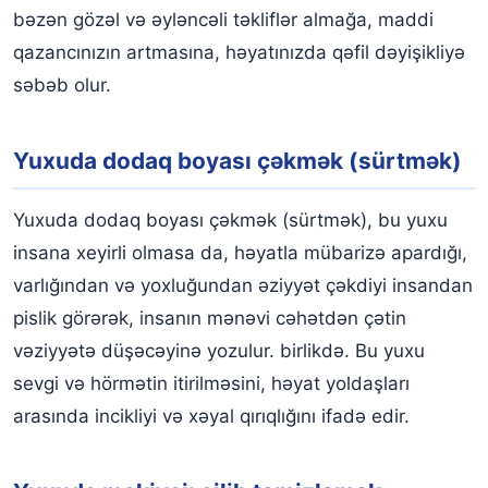
bəzən gözəl və əyləncəli təkliflər almağa, maddi
qazancınızın artmasına, həyatınızda qəfil dəyişikliyə
səbəb olur.
Yuxuda dodaq boyası çəkmək (sürtmək)
Yuxuda dodaq boyası çəkmək (sürtmək), bu yuxu
insana xeyirli olmasa da, həyatla mübarizə apardığı,
varlığından və yoxluğundan əziyyət çəkdiyi insandan
pislik görərək, insanın mənəvi cəhətdən çətin
vəziyyətə düşəcəyinə yozulur. birlikdə. Bu yuxu
sevgi və hörmətin itirilməsini, həyat yoldaşları
arasında incikliyi və xəyal qırıqlığını ifadə edir.