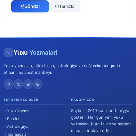
Göndər
Təmizlə
Yuxu
Yozmalari
Yuxu yozmaları, bürc falları, astrologiya və sağlamlıq haqqında
etibarlı məlumat mənbəyi.
SÜRƏTLI KEÇIDLƏR
HAQQIMIZDA
Saytımız 2019-cu ildən fəaliyyət
Yuxu Yozma
göstərir. Hər gün yeni yuxu
Bürclər
yozmaları, bürc falları və maraqlı
Astrologiya
məqalələr əlavə edilir.
Tapmacalar