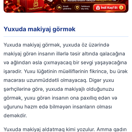
Yuxuda makiyaj edən birini görmək
Yuxuda makiyaj materiallarını görmək
Yuxuda makiyaj görmək
Yuxuda makiyaj görmək, yuxuda öz üzərində
makiyaj görən insanın illərlə təsir altında qalacağına
və ağlından əsla çıxmayacaq bir sevgi yaşayacağına
işarədir. Yuxu lüğətinin müəlliflərinin fikrincə, bu ürək
macərası uzunmüddətli olmayacaq. Digər yuxu
şərhçilərinə görə, yuxuda makiyajlı olduğunuzu
görmək, yuxu görən insanın ona paxıllıq edən və
uğurunu həzm edə bilməyən insanların olması
deməkdir.
Yuxuda makiyaj aldatmaq kimi yozulur. Amma qadın