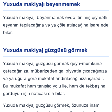
Yuxuda makiyajı bəyənməmək
Yuxuda makiyajı bəyənməmək evdə itirilmiş qiymətli
əşyanın tapılacağına və ya çölə atılacağına işarə edə
bilər.
Yuxuda makiyaj güzgüsü görmək
Yuxuda makiyaj güzgüsü görmək qeyri-mümkünə
çatacağınıza, mübarizədən qalibiyyətlə çıxacağınıza
və ya uğura görə mükafatlandırılacağınıza işarədir.
Bu mükafat həm tanışlıq yolu ilə, həm də təkbaşına
gördüyün işin nəticəsi ola bilər.
Yuxuda makiyaj güzgüsü görmək, özünüzə inam