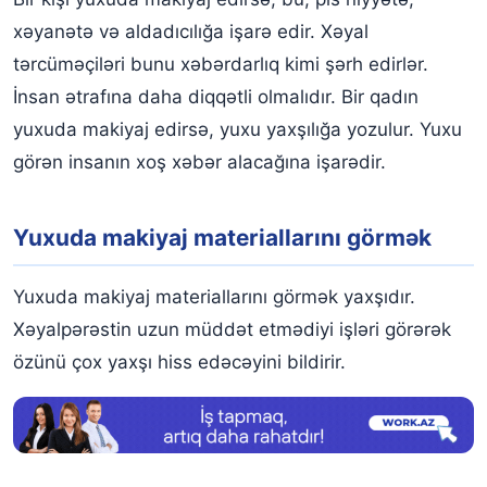
xəyanətə və aldadıcılığa işarə edir. Xəyal
tərcüməçiləri bunu xəbərdarlıq kimi şərh edirlər.
İnsan ətrafına daha diqqətli olmalıdır. Bir qadın
yuxuda makiyaj edirsə, yuxu yaxşılığa yozulur. Yuxu
görən insanın xoş xəbər alacağına işarədir.
Yuxuda makiyaj materiallarını görmək
Yuxuda makiyaj materiallarını görmək yaxşıdır.
Xəyalpərəstin uzun müddət etmədiyi işləri görərək
özünü çox yaxşı hiss edəcəyini bildirir.