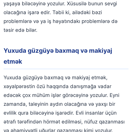
yaşaya biləcəyinə yozulur. Xüsusilə bunun sevgi
olacağına işarə edir. Təbii ki, ailədəki bəzi
problemlərə və ya iş həyatındakı problemlərə də
təsir edə bilər.
Yuxuda güzgüyə baxmaq və makiyaj
etmək
Yuxuda güzgüyə baxmaq və makiyaj etmək,
xəyalpərəstin özü haqqında danışmağa vadar
edəcək çox mühüm işlər görəcəyinə yozulur. Eyni
zamanda, taleyinin aydın olacağına və yaxşı bir
evlilik qura biləcəyinə işarədir. Evli insanlar üçün
ətrafı tərəfindən hörmət edilməsi, nüfuz qazanması
və əhəmiyyətli uğurlar qazanması kimi yozulur.