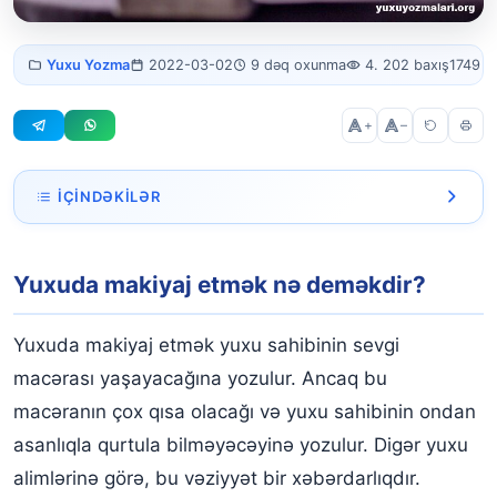
Yuxuda makiyaj
Yuxu Yozma
2022-03-02
9 dəq oxunma
4. 202 baxış
1749 s
etmək
+
–
İÇINDƏKILƏR
Yuxuda makiyaj etmək nə deməkdir?
Yuxuda makiyaj etmək nə deməkdir?
Yuxuda makiyaj görmək
Yuxuda makiyaj etdiyini görmək
Yuxuda makiyaj etmək yuxu sahibinin sevgi
Yuxuda güzgü qarşısında bəzədilmək
macərası yaşayacağına yozulur. Ancaq bu
macəranın çox qısa olacağı və yuxu sahibinin ondan
Yuxuda özünü makiyaj etdiyini görmək
asanlıqla qurtula bilməyəcəyinə yozulur. Digər yuxu
Yuxuda güzgüyə baxmaq və makiyaj etmək
alimlərinə görə, bu vəziyyət bir xəbərdarlıqdır.