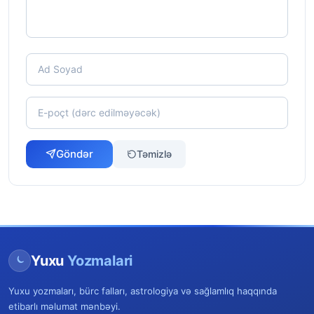
Göndər
Təmizlə
Yuxu
Yozmalari
Yuxu yozmaları, bürc falları, astrologiya və sağlamlıq haqqında
etibarlı məlumat mənbəyi.