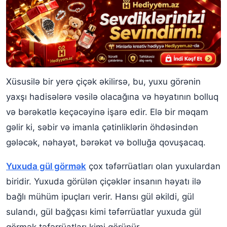
Xüsusilə bir yerə çiçək əkilirsə, bu, yuxu görənin
yaxşı hadisələrə vəsilə olacağına və həyatının bolluq
və bərəkətlə keçəcəyinə işarə edir. Elə bir məqam
gəlir ki, səbir və imanla çətinliklərin öhdəsindən
gələcək, nəhayət, bərəkət və bolluğa qovuşacaq.
Yuxuda gül görmək
çox təfərrüatları olan yuxulardan
biridir. Yuxuda görülən çiçəklər insanın həyatı ilə
bağlı mühüm ipuçları verir. Hansı gül əkildi, gül
sulandı, gül bağçası kimi təfərrüatlar yuxuda gül
görmək təfərrüatları kimi görünür.