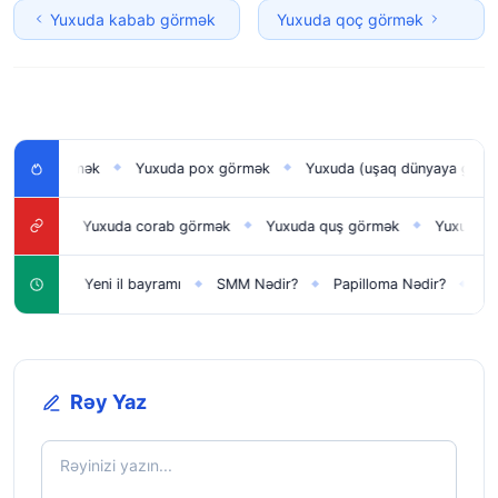
Yuxuda kabab görmək
Yuxuda qoç görmək
ı görmək
Yuxuda pox görmək
Yuxuda (uşaq dünyaya gətirmək) 
◆
◆
k
Yuxuda corab görmək
Yuxuda quş görmək
Yuxuda düyü g
◆
◆
◆
çün
Yeni il bayramı
SMM Nədir?
Papilloma Nədir?
Karbona
◆
◆
◆
◆
Rəy Yaz