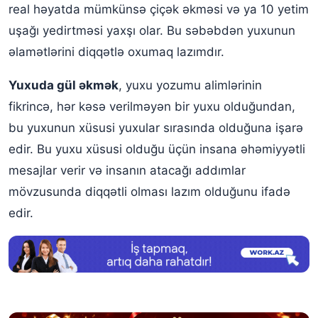
Yuxuda yalnız ağ güllər əkdiyinizi görmək
real həyatda mümkünsə çiçək əkməsi və ya 10 yetim
uşağı yedirtməsi yaxşı olar. Bu səbəbdən yuxunun
Yuxuda həm gül əkdiyini, həm də gül yığdığını görmək
əlamətlərini diqqətlə oxumaq lazımdır.
Yuxuda başqasının gül əkdiyini görmək
Yuxuda gül əkmək
, yuxu yozumu alimlərinin
Yuxuda gül tarlasında toxum əkdiyini görmək
fikrincə, hər kəsə verilməyən bir yuxu olduğundan,
Yuxuda əkilmiş gül toxumlarının çiçəkləndiyini görmək
bu yuxunun xüsusi yuxular sırasında olduğuna işarə
Gül yuxu yozmaları
edir. Bu yuxu xüsusi olduğu üçün insana əhəmiyyətli
mesajlar verir və insanın atacağı addımlar
mövzusunda diqqətli olması lazım olduğunu ifadə
edir.