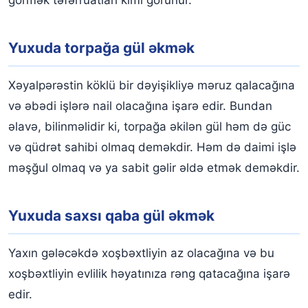
Yuxuda torpağa gül əkmək
Xəyalpərəstin köklü bir dəyişikliyə məruz qalacağına
və əbədi işlərə nail olacağına işarə edir. Bundan
əlavə, bilinməlidir ki, torpağa əkilən gül həm də güc
və qüdrət sahibi olmaq deməkdir. Həm də daimi işlə
məşğul olmaq və ya sabit gəlir əldə etmək deməkdir.
Yuxuda saxsı qaba gül əkmək
Yaxın gələcəkdə xoşbəxtliyin az olacağına və bu
xoşbəxtliyin evlilik həyatınıza rəng qatacağına işarə
edir.