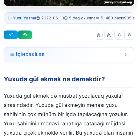
Yuxuda gül
Yuxu Yozma
2022-06-13
5 dəq oxunma
5. 460 baxış
935 sö
əkmək
+
–
İÇINDƏKILƏR
Yuxuda gül əkmək nə deməkdir?
Yuxuda gül əkmək nə deməkdir?
Yuxuda torpağa gül əkmək
Yuxuda saxsı qaba gül əkmək
Yuxuda gül əkmək də müsbət yozulacaq yuxular
Yuxuda sınıq saxsı qaba gül əkmək
sırasındadır. Yuxuda gül əkməyin mənası yuxu
sahibinin çox mühüm bir işdə tapılacağına yozulur.
Yuxuda qəbir üzərinə gül əkmək
Yuxu sahibinin mənəvi rahatlığa çatacağı müjdəsi
Çox rəngli güllər əkməyi yuxuda görmək
yuxuda çiçək əkməklə verilir. Bu yuxuda olan insanın