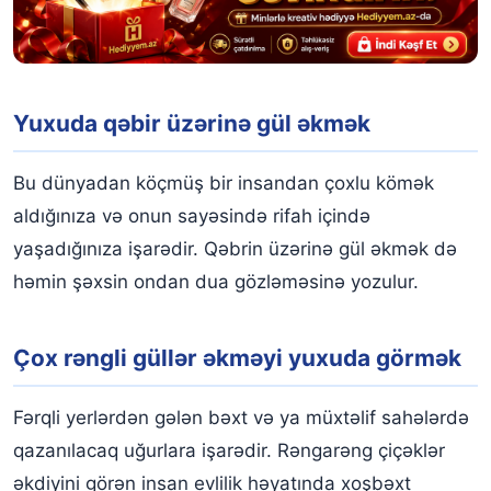
Yuxuda qəbir üzərinə gül əkmək
Bu dünyadan köçmüş bir insandan çoxlu kömək
aldığınıza və onun sayəsində rifah içində
yaşadığınıza işarədir. Qəbrin üzərinə gül əkmək də
həmin şəxsin ondan dua gözləməsinə yozulur.
Çox rəngli güllər əkməyi yuxuda görmək
Fərqli yerlərdən gələn bəxt və ya müxtəlif sahələrdə
qazanılacaq uğurlara işarədir. Rəngarəng çiçəklər
əkdiyini görən insan evlilik həyatında xoşbəxt