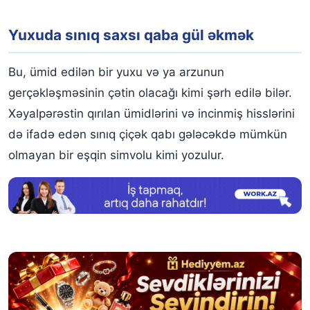
Yuxuda sınıq saxsı qaba gül əkmək
Bu, ümid edilən bir yuxu və ya arzunun
gerçəkləşməsinin çətin olacağı kimi şərh edilə bilər.
Xəyalpərəstin qırılan ümidlərini və incinmiş hisslərini
də ifadə edən sınıq çiçək qabı gələcəkdə mümkün
olmayan bir eşqin simvolu kimi yozulur.