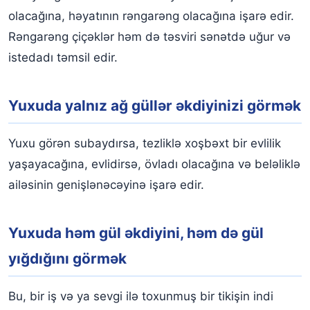
olacağına, həyatının rəngarəng olacağına işarə edir.
Rəngarəng çiçəklər həm də təsviri sənətdə uğur və
istedadı təmsil edir.
Yuxuda yalnız ağ güllər əkdiyinizi görmək
Yuxu görən subaydırsa, tezliklə xoşbəxt bir evlilik
yaşayacağına, evlidirsə, övladı olacağına və beləliklə
ailəsinin genişlənəcəyinə işarə edir.
Yuxuda həm gül əkdiyini, həm də gül
yığdığını görmək
Bu, bir iş və ya sevgi ilə toxunmuş bir tikişin indi