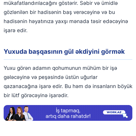
mükafatlandırılacağını göstərir. Səbir və ümidlə
gözlənilən bir hadisənin baş verəcəyinə və bu
hadisənin həyatınıza yaxşı mənada təsir edəcəyinə
işarə edir.
Yuxuda başqasının gül əkdiyini görmək
Yuxu görən adamın qohumunun mühüm bir işə
gələcəyinə və peşəsində üstün uğurlar
qazanacağına işarə edir. Bu həm də insanların böyük
bir lütf görəcəyinə işarədir.