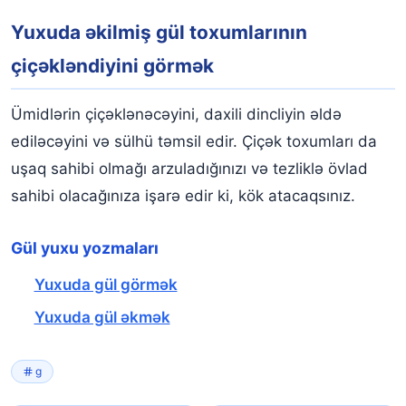
Yuxuda əkilmiş gül toxumlarının
çiçəkləndiyini görmək
Ümidlərin çiçəklənəcəyini, daxili dincliyin əldə
ediləcəyini və sülhü təmsil edir. Çiçək toxumları da
uşaq sahibi olmağı arzuladığınızı və tezliklə övlad
sahibi olacağınıza işarə edir ki, kök atacaqsınız.
Gül yuxu yozmaları
Yuxuda gül görmək
Yuxuda gül əkmək
g