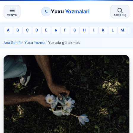
Yuxu
Yozmalari
MENYU
AXTARIŞ
A
B
C
D
E
ə
F
G
H
I
K
L
M
Ana Səhifə
Yuxu Yozma
Yuxuda gül əkmək