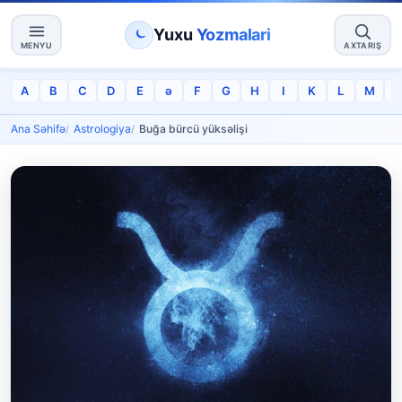
Yuxu
Yozmalari
MENYU
AXTARIŞ
A
B
C
D
E
ə
F
G
H
I
K
L
M
Ana Səhifə
Astrologiya
Buğa bürcü yüksəlişi