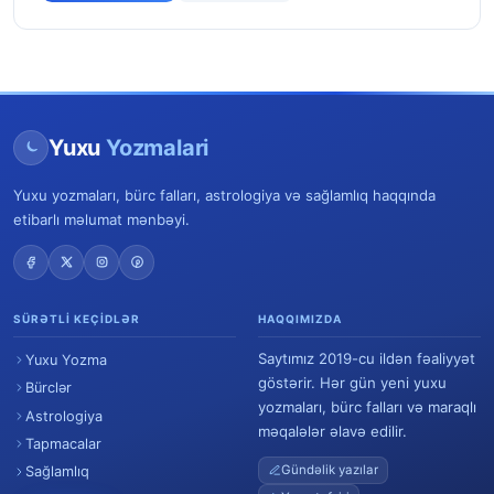
Yuxu
Yozmalari
Yuxu yozmaları, bürc falları, astrologiya və sağlamlıq haqqında
etibarlı məlumat mənbəyi.
SÜRƏTLI KEÇIDLƏR
HAQQIMIZDA
Saytımız 2019-cu ildən fəaliyyət
Yuxu Yozma
göstərir. Hər gün yeni yuxu
Bürclər
yozmaları, bürc falları və maraqlı
Astrologiya
məqalələr əlavə edilir.
Tapmacalar
Gündəlik yazılar
Sağlamlıq