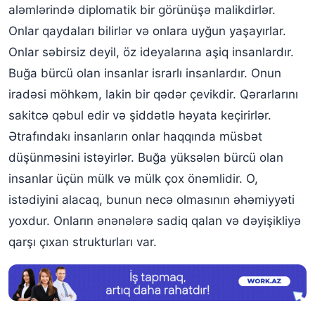
aləmlərində diplomatik bir görünüşə malikdirlər.
Onlar qaydaları bilirlər və onlara uyğun yaşayırlar.
Onlar səbirsiz deyil, öz ideyalarına aşiq insanlardır.
Buğa bürcü olan insanlar israrlı insanlardır. Onun
iradəsi möhkəm, lakin bir qədər çevikdir. Qərarlarını
sakitcə qəbul edir və şiddətlə həyata keçirirlər.
Ətrafındakı insanların onlar haqqında müsbət
düşünməsini istəyirlər. Buğa yüksələn bürcü olan
insanlar üçün mülk və mülk çox önəmlidir. O,
istədiyini alacaq, bunun necə olmasının əhəmiyyəti
yoxdur. Onların ənənələrə sadiq qalan və dəyişikliyə
qarşı çıxan strukturları var.