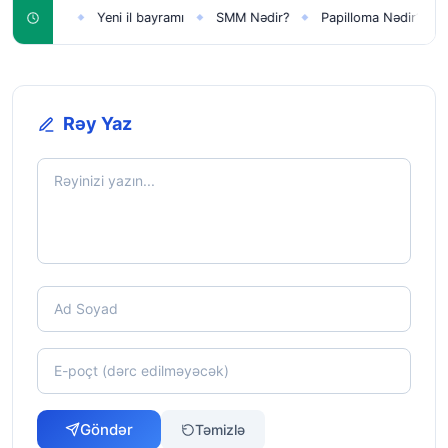
qlar üçün
Yeni il bayramı
SMM Nədir?
Papilloma Nədir?
K
◆
◆
◆
◆
Rəy Yaz
Göndər
Təmizlə