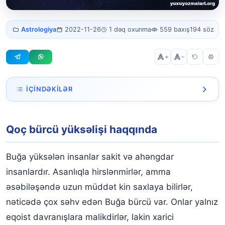
Buğa bürcü
Astrologiya
2022-11-26
1 dəq oxunma
559 baxış
194 söz
yüksəlişi
+
–
İÇINDƏKILƏR
Qoç bürcü yüksəlişi haqqında
Qoç bürcü yüksəlişi haqqında
Buğa yüksələn insanlar sakit və ahəngdar
insanlardır. Asanlıqla hirslənmirlər, amma
əsəbiləşəndə ​​uzun müddət kin saxlaya bilirlər,
nəticədə çox səhv edən Buğa bürcü var. Onlar yalnız
eqoist davranışlara malikdirlər, lakin xarici