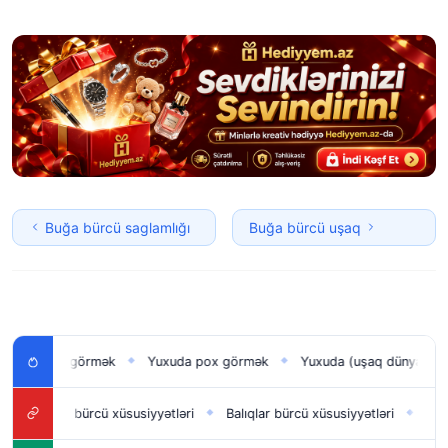
Buğa bürcü saglamlığı
Buğa bürcü uşaq
an uşağı görmək
Yuxuda pox görmək
Yuxuda (uşaq dünyaya gət
◆
◆
Qoç bürcü xüsusiyyətləri
Balıqlar bürcü xüsusiyyətləri
Buğa b
◆
◆
◆