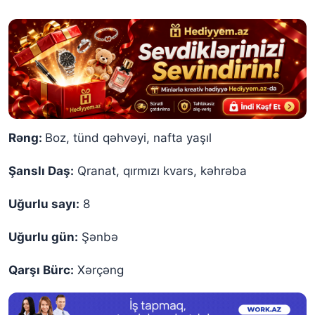
Rəng:
Boz, tünd qəhvəyi, nafta yaşıl
Şanslı Daş:
Qranat, qırmızı kvars, kəhrəba
Uğurlu sayı:
8
Uğurlu gün:
Şənbə
Qarşı Bürc:
Xərçəng