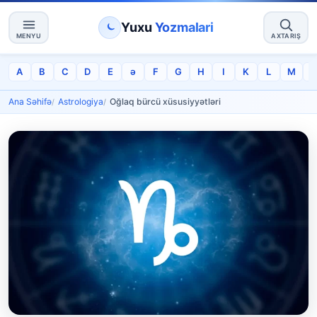
Yuxu
Yozmalari
MENYU
AXTARIŞ
A
B
C
D
E
ə
F
G
H
I
K
L
M
Ana Səhifə
Astrologiya
Oğlaq bürcü xüsusiyyətləri