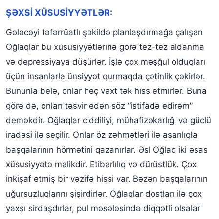
ŞƏXSİ XÜSUSİYYƏTLƏR:
Gələcəyi təfərrüatlı şəkildə planlaşdırmağa çalışan
Oğlaqlar bu xüsusiyyətlərinə görə tez-tez aldanma
və depressiyaya düşürlər. İşlə çox məşğul olduqları
üçün insanlarla ünsiyyət qurmaqda çətinlik çəkirlər.
Bununla belə, onlar heç vaxt tək hiss etmirlər. Buna
görə də, onları təsvir edən söz “istifadə edirəm”
deməkdir. Oğlaqlar ciddiliyi, mühafizəkarlığı və güclü
iradəsi ilə seçilir. Onlar öz zəhmətləri ilə asanlıqla
başqalarının hörmətini qazanırlar. Əsl Oğlaq iki əsas
xüsusiyyətə malikdir. Etibarlılıq və dürüstlük. Çox
inkişaf etmiş bir vəzifə hissi var. Bəzən başqalarının
uğursuzluqlarını şişirdirlər. Oğlaqlar dostları ilə çox
yaxşı sirdaşdırlar, pul məsələsində diqqətli olsalar