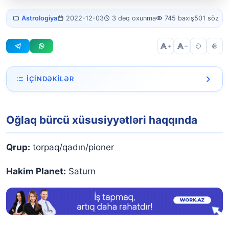
Oğlaq bürcü
Astrologiya
2022-12-03
3 dəq oxunma
745 baxış
501 söz
xüsusiyyətləri
+
–
İÇINDƏKILƏR
Oğlaq bürcü xüsusiyyətləri haqqında
Oğlaq bürcü xüsusiyyətləri haqqında
ŞƏXSİ XÜSUSİYYƏTLƏR:
FİZİKİ XÜSUSİYYƏTLƏRİ:
Qrup:
torpaq/qadın/pioner
Hakim Planet:
Saturn