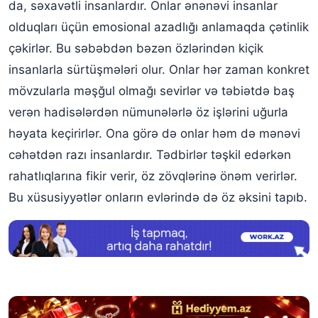
da, səxavətli insanlardır. Onlar ənənəvi insanlar
olduqları üçün emosional azadlığı anlamaqda çətinlik
çəkirlər. Bu səbəbdən bəzən özlərindən kiçik
insanlarla sürtüşmələri olur. Onlar hər zaman konkret
mövzularla məşğul olmağı sevirlər və təbiətdə baş
verən hadisələrdən nümunələrlə öz işlərini uğurla
həyata keçirirlər. Ona görə də onlar həm də mənəvi
cəhətdən razı insanlardır. Tədbirlər təşkil edərkən
rahatlıqlarına fikir verir, öz zövqlərinə önəm verirlər.
Bu xüsusiyyətlər onların evlərində də öz əksini tapıb.