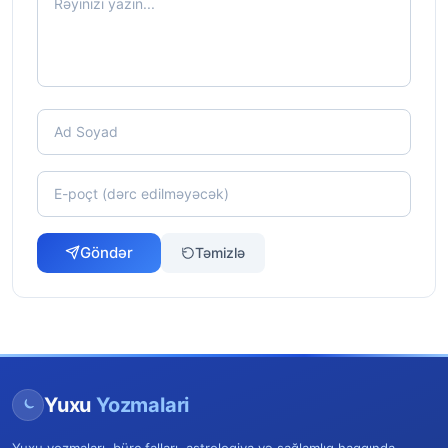
Göndər
Təmizlə
Yuxu
Yozmalari
Yuxu yozmaları, bürc falları, astrologiya və sağlamlıq haqqında