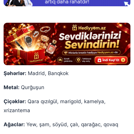
Şəhərlər:
Madrid, Banqkok
Metal:
Qurğuşun
Çiçəklər:
Qara qızılgül, marigold, kamelya,
xrizantema
Ağaclar:
Yew, şam, söyüd, çalı, qarağac, qovaq