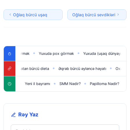
Oğlaq bürcü uşaq
Oğlaq bürcü sevdikləri
şağı görmək
Yuxuda pox görmək
Yuxuda (uşaq dünyaya gətirmə
◆
◆
Oxatan bürcü dieta
Əqrəb bürcü əyləncə həyatı
Oxatan bürcü 
◆
◆
◆
 üçün
Yeni il bayramı
SMM Nədir?
Papilloma Nədir?
Karb
◆
◆
◆
◆
Rəy Yaz