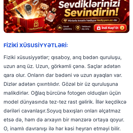
FİZİKİ XÜSUSİYYƏTLƏRİ:
Fiziki xüsusiyyətlər; qısaboy, arıq bədən quruluşu,
uzun arıq üz. Uzun, görkəmli çənə. Saçlar adətən
qara olur. Onların dar bədəni və uzun ayaqları var.
Dizlər adətən çıxıntılıdır. Gözəl bir üz quruluşuna
malikdirlər. Oğlaq bürcünə fotogen olduqları üçün
model dünyasında tez-tez rast gəlirik. İllər keçdikcə
dəriləri cavanlaşır.Soyuq baxışları onları əlçatmaz
etsə də, həm də arxayın bir mənzərə ortaya qoyur.
O, inamlı davranışı ilə hər kəsi heyran etməyi bilir.