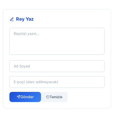
Rəy Yaz
Göndər
Təmizlə