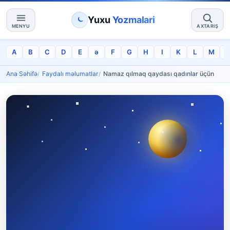
Yuxu
Yozmalari
MENYU
AXTARIŞ
A
B
C
D
E
ə
F
G
H
I
K
L
M
Ana Səhifə
Faydalı məlumatlar
Namaz qılmaq qaydası qadınlar üçün