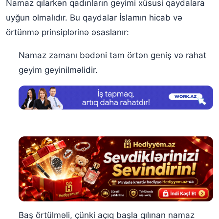
Namaz qılarkən qadınların geyimi xüsusi qaydalara
uyğun olmalıdır. Bu qaydalar İslamın hicab və
örtünmə prinsiplərinə əsaslanır:
Namaz zamanı bədəni tam örtən geniş və rahat
geyim geyinilməlidir.
Baş örtülməli, çünki açıq başla qılınan namaz