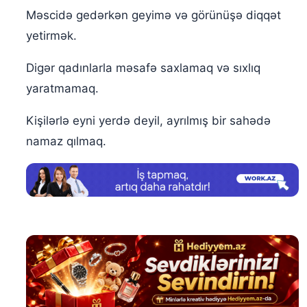
Məscidə gedərkən geyimə və görünüşə diqqət
yetirmək.
Digər qadınlarla məsafə saxlamaq və sıxlıq
yaratmamaq.
Kişilərlə eyni yerdə deyil, ayrılmış bir sahədə
namaz qılmaq.