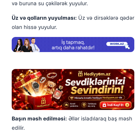
və buruna su çəkilərək yuyulur.
Üz və qolların yuyulması:
Üz və dirsəklərə qədər
olan hissə yuyulur.
Başın məsh edilməsi:
Əllər isladılaraq baş məsh
edilir.