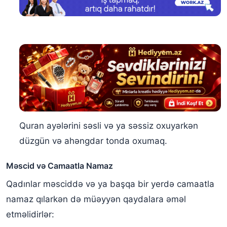
Quran ayələrini səsli və ya səssiz oxuyarkən
düzgün və ahəngdar tonda oxumaq.
Məscid və Camaatla Namaz
Qadınlar məsciddə və ya başqa bir yerdə camaatla
namaz qılarkən də müəyyən qaydalara əməl
etməlidirlər: