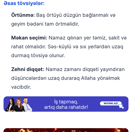
Əsas tövsiyələr:
Örtünmə:
Baş örtüyü düzgün bağlanmalı və
geyim bədəni tam örtməlidir.
Məkan seçimi:
Namaz qılınan yer təmiz, sakit və
rahat olmalıdır. Səs-küylü və sıx yerlərdən uzaq
durmaq tövsiyə olunur.
Zehni diqqət:
Namaz zamanı diqqəti yayındıran
düşüncələrdən uzaq duraraq Allaha yönəlmək
vacibdir.