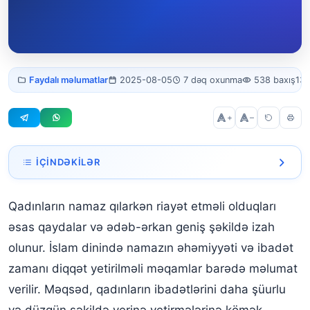
Namaz qılmaq qaydası qadınlar
Faydalı məlumatlar
2025-08-05
7 dəq oxunma
538 baxış
137
üçün
+
–
İÇINDƏKILƏR
Qadınlar Namaz Qılarkən Hansı Qaydalara Riayət
Qadınların namaz qılarkən riayət etməli olduqları
Etməlidir?
əsas qaydalar və ədəb-ərkan geniş şəkildə izah
Dəstəmazın Əhəmiyyəti və Addım-addım Dəstəmaz
olunur. İslam dinində namazın əhəmiyyəti və ibadət
Qaydası
zamanı diqqət yetirilməli məqamlar barədə məlumat
Dəstəmazın mərhələləri:
verilir. Məqsəd, qadınların ibadətlərini daha şüurlu
Namazın Rüknləri və Qadınlar üçün Fərqliliklər