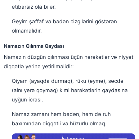
etibarsız ola bilər.
Geyim şəffaf və bədən cizgilərini göstərən
olmamalıdır.
Namazın Qılınma Qaydası
Namazın düzgün qılınması üçün hərəkətlər və niyyət
diqqətlə yerinə yetirilməlidir:
Qiyam (ayaqda durmaq), rüku (əymə), səcdə
(alnı yerə qoymaq) kimi hərəkətlərin qaydasına
uyğun icrası.
Namaz zamanı həm bədən, həm də ruh
baxımından diqqətli və hüzurlu olmaq.