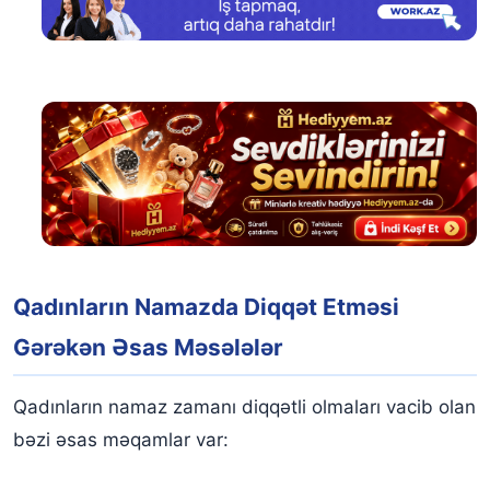
Qadınların Namazda Diqqət Etməsi
Gərəkən Əsas Məsələlər
Qadınların namaz zamanı diqqətli olmaları vacib olan
bəzi əsas məqamlar var: