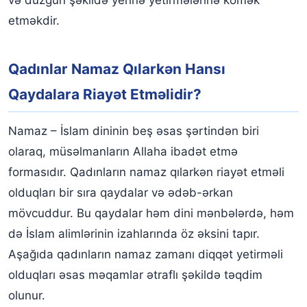
və düzgün şəkildə yerinə yetirmələrinə kömək
etməkdir.
Qadınlar üçün xüsusi məqamlar:
Addım-addım Namaz Qılma Bələdçisi
Qadınlar Namaz Qılarkən Hansı
Namazın Ruhani və Fiziki Faydaları
Qaydalara Riayət Etməlidir?
Namazın faydaları:
Qadınların Namazda Diqqət Etməsi Gərəkən Əsas
Namaz – İslam dininin beş əsas şərtindən biri
Məsələlər
olaraq, müsəlmanların Allaha ibadət etmə
Əsas tövsiyələr:
formasıdır. Qadınların namaz qılarkən riayət etməli
olduqları bir sıra qaydalar və ədəb-ərkan
mövcuddur. Bu qaydalar həm dini mənbələrdə, həm
də İslam alimlərinin izahlarında öz əksini tapır.
Aşağıda qadınların namaz zamanı diqqət yetirməli
olduqları əsas məqamlar ətraflı şəkildə təqdim
olunur.