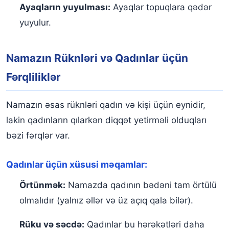
Ayaqların yuyulması:
Ayaqlar topuqlara qədər
yuyulur.
Namazın Rüknləri və Qadınlar üçün
Fərqliliklər
Namazın əsas rüknləri qadın və kişi üçün eynidir,
lakin qadınların qılarkən diqqət yetirməli olduqları
bəzi fərqlər var.
Qadınlar üçün xüsusi məqamlar:
Örtünmək:
Namazda qadının bədəni tam örtülü
olmalıdır (yalnız əllər və üz açıq qala bilər).
Rüku və səcdə:
Qadınlar bu hərəkətləri daha