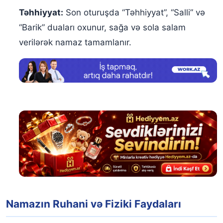
Təhhiyyat:
Son oturuşda “Təhhiyyat”, “Salli” və
“Barik” duaları oxunur, sağa və sola salam
verilərək namaz tamamlanır.
Namazın Ruhani və Fiziki Faydaları