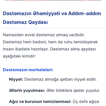
Dəstəmazın Əhəmiyyəti və Addım-addım
Dəstəmaz Qaydası
Namazdan əvvəl dəstəmaz almaq vacibdir.
Dəstəmaz həm bədəni, həm də ruhu təmizləyərək
insanı ibadətə hazırlayır. Dəstəmaz alma qaydası
aşağıdakı kimidir:
Dəstəmazın mərhələləri:
Niyyət:
Dəstəmaz almağa qəlbən niyyət edilir.
Əllərin yuyulması:
Əllər biləklərə qədər yuyulur.
Ağız və burunun təmizlənməsi:
Üç dəfə ağıza