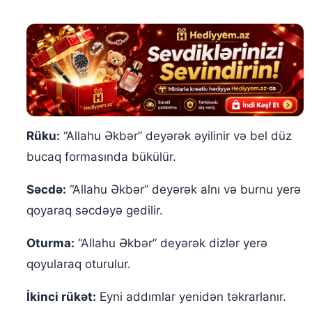
Rüku:
“Allahu Əkbər” deyərək əyilinir və bel düz
bucaq formasında bükülür.
Səcdə:
“Allahu Əkbər” deyərək alnı və burnu yerə
qoyaraq səcdəyə gedilir.
Oturma:
“Allahu Əkbər” deyərək dizlər yerə
qoyularaq oturulur.
İkinci rükət:
Eyni addımlar yenidən təkrarlanır.