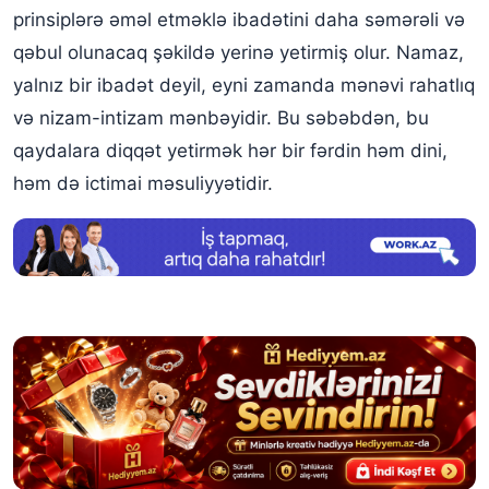
prinsiplərə əməl etməklə ibadətini daha səmərəli və
qəbul olunacaq şəkildə yerinə yetirmiş olur. Namaz,
yalnız bir ibadət deyil, eyni zamanda mənəvi rahatlıq
və nizam-intizam mənbəyidir. Bu səbəbdən, bu
qaydalara diqqət yetirmək hər bir fərdin həm dini,
həm də ictimai məsuliyyətidir.