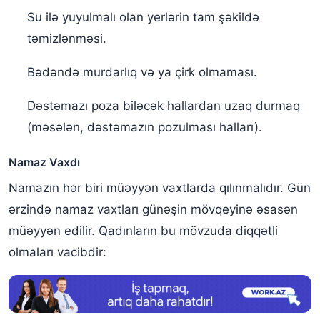
Su ilə yuyulmalı olan yerlərin tam şəkildə
təmizlənməsi.
Bədəndə murdarlıq və ya çirk olmaması.
Dəstəmazı poza biləcək hallardan uzaq durmaq
(məsələn, dəstəmazın pozulması halları).
Namaz Vaxdı
Namazın hər biri müəyyən vaxtlarda qılınmalıdır. Gün
ərzində namaz vaxtları günəşin mövqeyinə əsasən
müəyyən edilir. Qadınların bu mövzuda diqqətli
olmaları vacibdir: