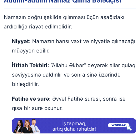
Addım-addım Namaz Qılma Bələdçisi
Namazın doğru şəkildə qılınması üçün aşağıdakı
ardıcıllığa riayət edilməlidir:
Niyyət:
Namazın hansı vaxt və niyyətlə qılınacağı
müəyyən edilir.
İftitah Təkbiri:
“Allahu Əkbər” deyərək əllər qulaq
səviyyəsinə qaldırılır və sonra sinə üzərində
birləşdirilir.
Fatihə və surə:
Əvvəl Fatihə surəsi, sonra isə
qısa bir surə oxunur.