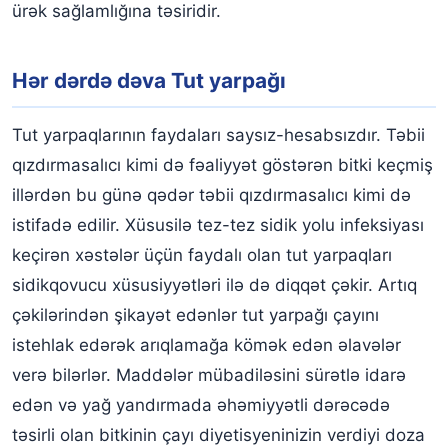
ürək sağlamlığına təsiridir.
Hər dərdə dəva Tut yarpağı
Tut yarpaqlarının faydaları saysız-hesabsızdır. Təbii
qızdırmasalıcı kimi də fəaliyyət göstərən bitki keçmiş
illərdən bu günə qədər təbii qızdırmasalıcı kimi də
istifadə edilir. Xüsusilə tez-tez sidik yolu infeksiyası
keçirən xəstələr üçün faydalı olan tut yarpaqları
sidikqovucu xüsusiyyətləri ilə də diqqət çəkir. Artıq
çəkilərindən şikayət edənlər tut yarpağı çayını
istehlak edərək arıqlamağa kömək edən əlavələr
verə bilərlər. Maddələr mübadiləsini sürətlə idarə
edən və yağ yandırmada əhəmiyyətli dərəcədə
təsirli olan bitkinin çayı diyetisyeninizin verdiyi doza