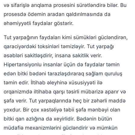
və sifarişlə arıqlama prosesini sürətləndirə bilər. Bu
prosesdə ödemin aradan qaldırılmasında da
əhəmiyyətli faydalar göstərir.
Tut yarpağının faydaları kimi sümükləri gücləndirən,
qaraciyərdəki toksinləri təmizləyir. Tut yarpağı
əsəbləri sakitləşdirir, insana sakitlik verir.
Hipertansiyonlu insanlar üçün də faydalar təmin
edən bitki bədəni tarazlaşdıraraq sağlam quruluş
təmin edir. İltihab əleyhinə xüsusiyyəti ilə
orqanizmdə iltihaba qarşı təsirli mübarizə aparır və
şəfa verir. Tut yarpaqlarında heç bir zəhərli maddə
yoxdur. Bir çox xəstəliyə təbii şəfa mənbəyi olan
bitki qan azlığına da xeyirlidir. Bədənin bütün
müdafiə mexanizmlərini gücləndirir və mümkün