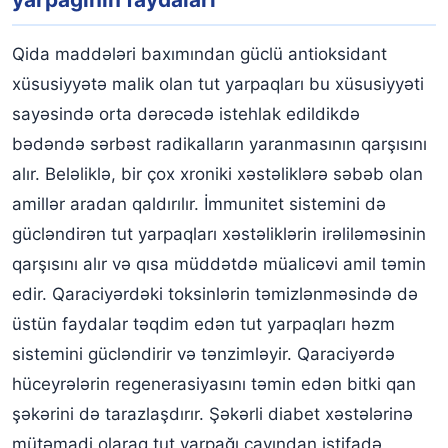
Qida maddələri baxımından güclü antioksidant
xüsusiyyətə malik olan tut yarpaqları bu xüsusiyyəti
sayəsində orta dərəcədə istehlak edildikdə
bədəndə sərbəst radikalların yaranmasının qarşısını
alır. Beləliklə, bir çox xroniki xəstəliklərə səbəb olan
amillər aradan qaldırılır. İmmunitet sistemini də
gücləndirən tut yarpaqları xəstəliklərin irəliləməsinin
qarşısını alır və qısa müddətdə müalicəvi amil təmin
edir. Qaraciyərdəki toksinlərin təmizlənməsində də
üstün faydalar təqdim edən tut yarpaqları həzm
sistemini gücləndirir və tənzimləyir. Qaraciyərdə
hüceyrələrin regenerasiyasını təmin edən bitki qan
şəkərini də tarazlaşdırır. Şəkərli diabet xəstələrinə
mütəmadi olaraq tut yarpağı çayından istifadə