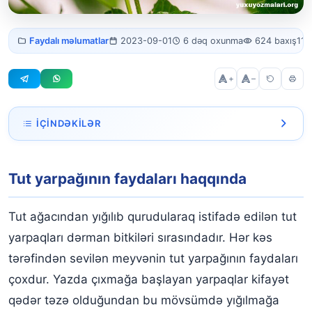
Tut yarpağının faydaları
Faydalı məlumatlar
2023-09-01
6 dəq oxunma
624 baxış
113
nələrdir?
+
–
İÇINDƏKILƏR
Tut yarpağının faydaları haqqında
Tut yarpağının faydaları haqqında
Tut yarpağının faydaları nələrdir?
Güclü Antioksidant Mənbəyi: Tut yarpağının faydaları
Tut ağacından yığılıb qurudularaq istifadə edilən tut
Tut yarpağı ilə ürək sağlamlığınızı qoruyun
yarpaqları dərman bitkiləri sırasındadır. Hər kəs
tərəfindən sevilən meyvənin tut yarpağının faydaları
Hər dərdə dəva Tut yarpağı
çoxdur. Yazda çıxmağa başlayan yarpaqlar kifayət
qədər təzə olduğundan bu mövsümdə yığılmağa