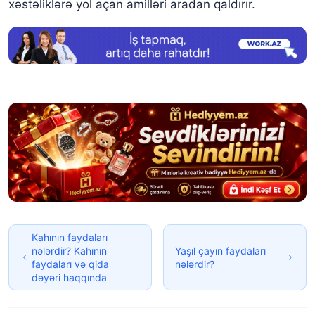
xəstəliklərə yol açan amilləri aradan qaldırır.
Kahının faydaları
nələrdir? Kahının
Yaşıl çayın faydaları
faydaları və qida
nələrdir?
dəyəri haqqında