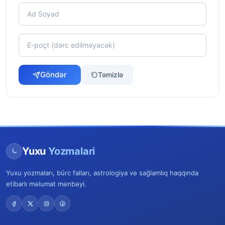
Göndər
Təmizlə
Yuxu
Yozmalari
Yuxu yozmaları, bürc falları, astrologiya və sağlamlıq haqqında
etibarlı məlumat mənbəyi.