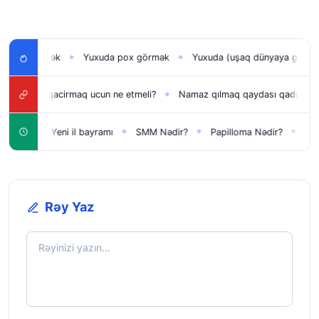
ı görmək
Yuxuda pox görmək
Yuxuda (uşaq dünyaya gətirmək) 
◆
◆
Yuxu qacirmaq ucun ne etmeli?
Namaz qılmaq qaydası qadınlar üçün
◆
ün
Yeni il bayramı
SMM Nədir?
Papilloma Nədir?
Karbona
◆
◆
◆
◆
Rəy Yaz