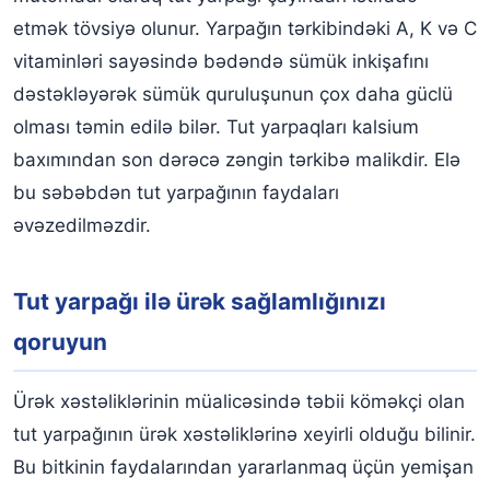
etmək tövsiyə olunur. Yarpağın tərkibindəki A, K və C
vitaminləri sayəsində bədəndə sümük inkişafını
dəstəkləyərək sümük quruluşunun çox daha güclü
olması təmin edilə bilər. Tut yarpaqları kalsium
baxımından son dərəcə zəngin tərkibə malikdir. Elə
bu səbəbdən tut yarpağının faydaları
əvəzedilməzdir.
Tut yarpağı ilə ürək sağlamlığınızı
qoruyun
Ürək xəstəliklərinin müalicəsində təbii köməkçi olan
tut yarpağının ürək xəstəliklərinə xeyirli olduğu bilinir.
Bu bitkinin faydalarından yararlanmaq üçün yemişan