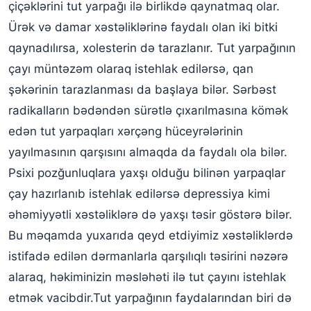
çiçəklərini tut yarpağı ilə birlikdə qaynatmaq olar.
Ürək və damar xəstəliklərinə faydalı olan iki bitki
qaynadılırsa, xolesterin də tarazlanır. Tut yarpağının
çayı müntəzəm olaraq istehlak edilərsə, qan
şəkərinin tarazlanması da başlaya bilər. Sərbəst
radikalların bədəndən sürətlə çıxarılmasına kömək
edən tut yarpaqları xərçəng hüceyrələrinin
yayılmasının qarşısını almaqda da faydalı ola bilər.
Psixi pozğunluqlara yaxşı olduğu bilinən yarpaqlar
çay hazırlanıb istehlak edilərsə depressiya kimi
əhəmiyyətli xəstəliklərə də yaxşı təsir göstərə bilər.
Bu məqamda yuxarıda qeyd etdiyimiz xəstəliklərdə
istifadə edilən dərmanlarla qarşılıqlı təsirini nəzərə
alaraq, həkiminizin məsləhəti ilə tut çayını istehlak
etmək vacibdir.Tut yarpağının faydalarından biri də