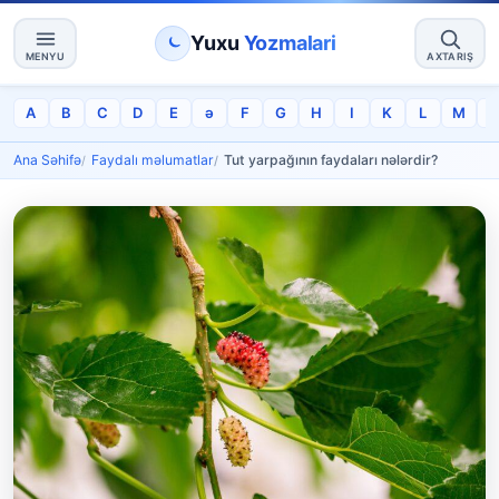
Yuxu
Yozmalari
MENYU
AXTARIŞ
A
B
C
D
E
ə
F
G
H
I
K
L
M
Ana Səhifə
Faydalı məlumatlar
Tut yarpağının faydaları nələrdir?