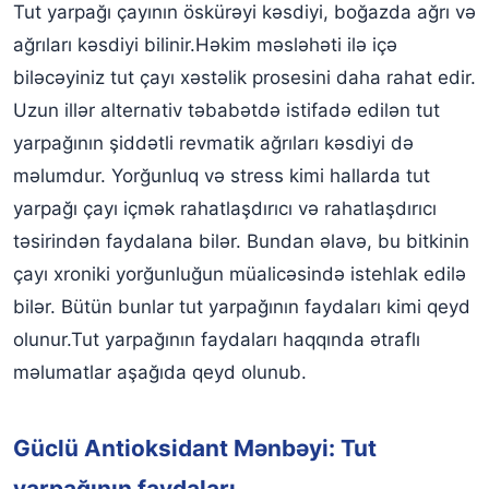
Tut yarpağı çayının öskürəyi kəsdiyi, boğazda ağrı və
ağrıları kəsdiyi bilinir.Həkim məsləhəti ilə içə
biləcəyiniz tut çayı xəstəlik prosesini daha rahat edir.
Uzun illər alternativ təbabətdə istifadə edilən tut
yarpağının şiddətli revmatik ağrıları kəsdiyi də
məlumdur. Yorğunluq və stress kimi hallarda tut
yarpağı çayı içmək rahatlaşdırıcı və rahatlaşdırıcı
təsirindən faydalana bilər. Bundan əlavə, bu bitkinin
çayı xroniki yorğunluğun müalicəsində istehlak edilə
bilər. Bütün bunlar tut yarpağının faydaları kimi qeyd
olunur.Tut yarpağının faydaları haqqında ətraflı
məlumatlar aşağıda qeyd olunub.
Güclü Antioksidant Mənbəyi: Tut
yarpağının faydaları