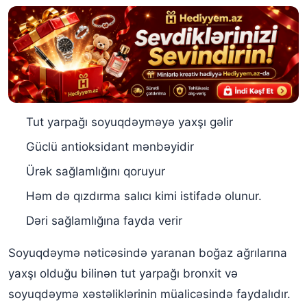
Tut yarpağı soyuqdəyməyə yaxşı gəlir
Güclü antioksidant mənbəyidir
Ürək sağlamlığını qoruyur
Həm də qızdırma salıcı kimi istifadə olunur.
Dəri sağlamlığına fayda verir
Soyuqdəymə nəticəsində yaranan boğaz ağrılarına
yaxşı olduğu bilinən tut yarpağı bronxit və
soyuqdəymə xəstəliklərinin müalicəsində faydalıdır.