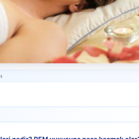
ış
M yuxusuna necə keçmək olar?