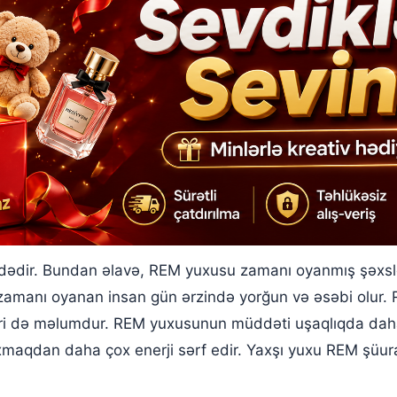
dədir. Bundan əlavə, REM yuxusu zamanı oyanmış şəxslə
Yuxu zamanı oyanan insan gün ərzində yorğun və əsəbi ol
kləri də məlumdur. REM yuxusunun müddəti uşaqlıqda dah
maqdan daha çox enerji sərf edir. Yaxşı yuxu REM şüura