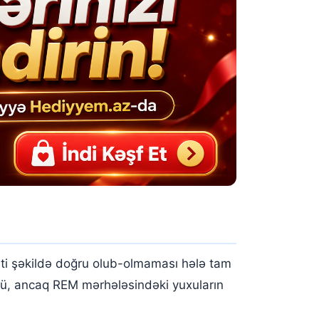
əti şəkildə doğru olub-olmaması hələ tam
nü, ancaq REM mərhələsindəki yuxuların