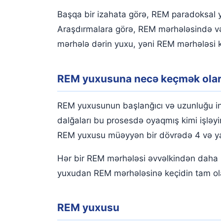
Başqa bir izahata görə, REM paradoksal y
Araşdırmalara görə, REM mərhələsində və 
mərhələ dərin yuxu, yəni REM mərhələsi ki
REM yuxusuna necə keçmək ola
REM yuxusunun başlanğıcı və uzunluğu in
dalğaları bu prosesdə oyaqmış kimi işləyi
REM yuxusu müəyyən bir dövrədə 4 və ya 
Hər bir REM mərhələsi əvvəlkindən daha u
yuxudan REM mərhələsinə keçidin tam ola
REM yuxusu