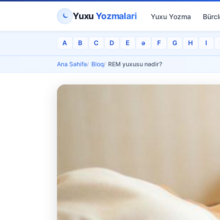
Yuxu
Yozmalari
Yuxu Yozma
Bürcl
A
B
C
D
E
ə
F
G
H
I
Ana Səhifə
Bloq
REM yuxusu nədir?