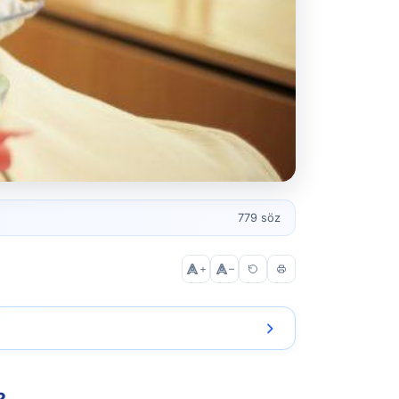
779 söz
+
–