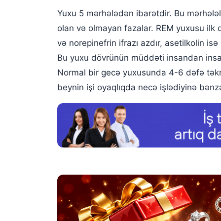
Yuxu 5 mərhələdən ibarətdir. Bu mərhələlə
olan və olmayan fazalar. REM yuxusu ilk 
və norepinefrin ifrazı azdır, asetilkolin 
Bu yuxu dövrünün müddəti insandan insana
Normal bir gecə yuxusunda 4-6 dəfə təkr
beynin işi oyaqlıqda necə işlədiyinə bənz