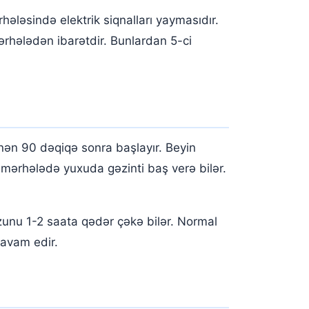
ləsində elektrik siqnalları yaymasıdır.
rhələdən ibarətdir. Bunlardan 5-ci
ən 90 dəqiqə sonra başlayır. Beyin
 mərhələdə yuxuda gəzinti baş verə bilər.
zunu 1-2 saata qədər çəkə bilər. Normal
davam edir.