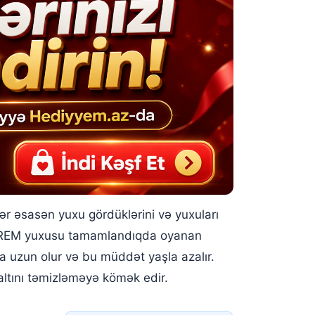
r əsasən yuxu gördüklərini və yuxuları
ur. REM yuxusu tamamlandıqda oyanan
a uzun olur və bu müddət yaşla azalır.
ltını təmizləməyə kömək edir.