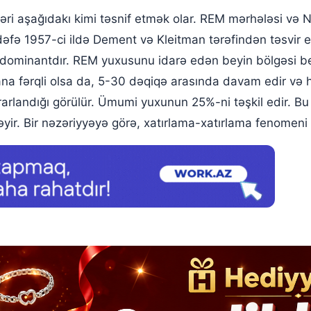
ri aşağıdakı kimi təsnif etmək olar. REM mərhələsi və N-
dəfə 1957-ci ildə Dement və Kleitman tərəfindən təsvir 
isə dominantdır. REM yuxusunu idarə edən beyin bölgəsi b
 fərqli olsa da, 5-30 dəqiqə arasında davam edir və hə
arlandığı görülür. Ümumi yuxunun 25%-ni təşkil edir. B
əyir. Bir nəzəriyyəyə görə, xatırlama-xatırlama fenomen