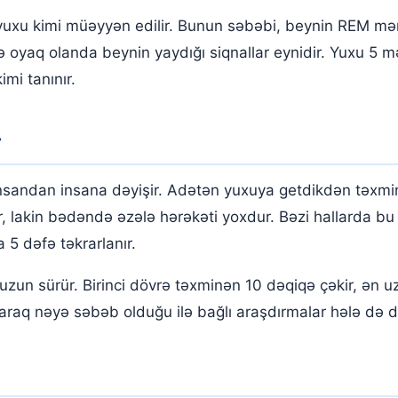
uxu kimi müəyyən edilir. Bunun səbəbi, beynin REM mərhə
oyaq olanda beynin yaydığı siqnallar eynidir. Yuxu 5 mə
mi tanınır.
r
sandan insana dəyişir. Adətən yuxuya getdikdən təxmin
r, lakin bədəndə əzələ hərəkəti yoxdur. Bəzi hallarda bu
5 dəfə təkrarlanır.
zun sürür. Birinci dövrə təxminən 10 dəqiqə çəkir, ən u
raq nəyə səbəb olduğu ilə bağlı araşdırmalar hələ də 