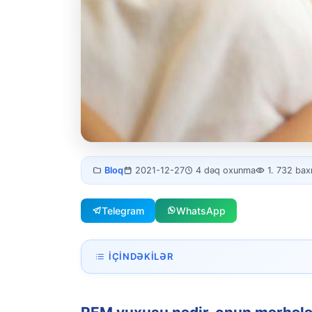
REM yuxusu
Bloq
2021-12-27
4 dəq oxunma
1. 732 bax
nədir?
Telegram
WhatsApp
İÇINDƏKILƏR
REM yuxusu nədir, onun mərhələləri nədir? RE