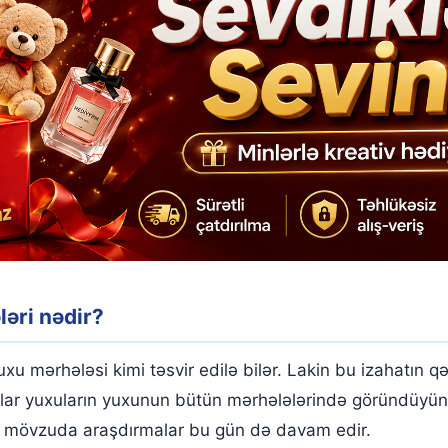
əri nədir?
mərhələsi kimi təsvir edilə bilər. Lakin bu izahatın q
çılar yuxuların yuxunun bütün mərhələlərində göründüyü
bu mövzuda araşdırmalar bu gün də davam edir.