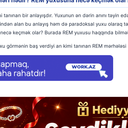
ləri nədir? REM yuxusuna necə keçmək olar
imi tanınan bir anlayışdır. Yuxunun ən dərin anını təyin
ətindən alan bu anlayış həm də paradoksal yuxu olaraq t
ə necə keçmək olar? Burada REM yuxusu haqqında bilmək 
u görmənin baş verdiyi an kimi tanınan REM mərhələsi b