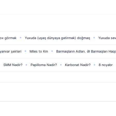
Yuxuda (uşaq dünyaya gətirmək) doğmaq
Yuxuda sevdiyini görmək
◆
Miles to Km
Barmaqların Adları. Əl Barmaqları Haqqinda Melumat
◆
◆
?
Papilloma Nədir?
Karbonat Nədir?
8 noyabr​
Zefer gun
◆
◆
◆
◆