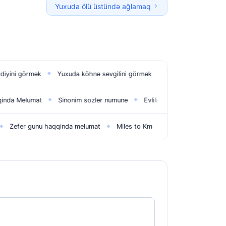
Yuxuda ölü üstündə ağlamaq
Yuxuda köhnə sevgilini görmək
Yuxuda maşın görmək
Yuxuda
◆
◆
◆
Sinonim sozler numune
Evlilik il dönümü təbrikləri
Dini suallar
◆
◆
◆
u haqqinda melumat
Miles to Km
Hipertoniya nedir?
Feminist
◆
◆
◆