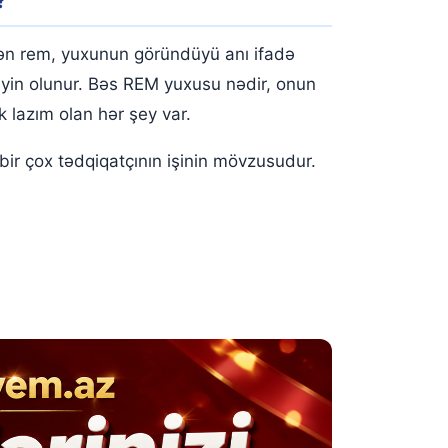
?
 edən rem, yuxunun göründüyü anı ifadə
əyin olunur. Bəs REM yuxusu nədir, onun
lazım olan hər şey var.
ir çox tədqiqatçının işinin mövzusudur.