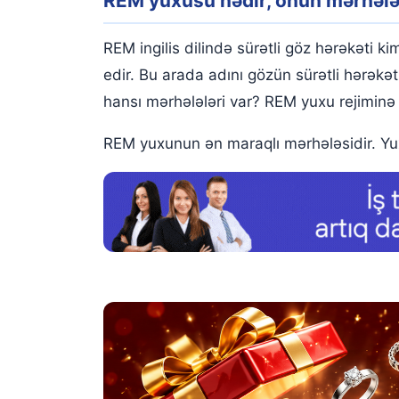
REM yuxusu nədir, onun mərhələ
REM yuxusu nədir, onun mərhələləri nədir?
REM yuxusuna necə keçmək olar
REM ingilis dilində sürətli göz hərəkəti k
REM yuxusu
edir. Bu arada adını gözün sürətli hərək
hansı mərhələləri var? REM yuxu rejimin
REM yuxunun ən maraqlı mərhələsidir. Yux