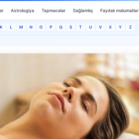
ər
Astrologiya
Tapmacalar
Sağlamlıq
Faydalı məlumatlar
K
L
M
N
O
P
Q
S
T
U
V
X
Y
Z