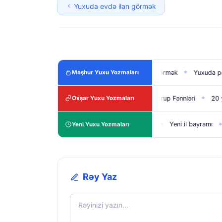
Yuxuda evdə ilan görmək
qədə olmaq
Yuxuda oğlan uşağı görmək
Yuxuda pox görmək
Məşhur Yuxu Yozmaları
◆
◆
◆
yyət vəsiqəsi seriya nömrəsi
5-ci Qrup Fənnləri
20 yanvar şeirləri
Oxşar Yuxu Yozmaları
◆
◆
ne ilidir​?
Yeni il şeiri uşaqlar üçün
Yeni il bayramı
SMM Nədir
Yeni Yuxu Yozmaları
◆
◆
◆
Rəy Yaz