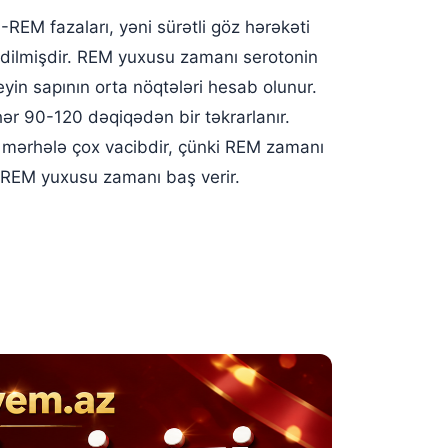
REM fazaları, yəni sürətli göz hərəkəti
edilmişdir. REM yuxusu zamanı serotonin
eyin sapının orta nöqtələri hesab olunur.
r 90-120 dəqiqədən bir təkrarlanır.
u mərhələ çox vacibdir, çünki REM zamanı
i REM yuxusu zamanı baş verir.