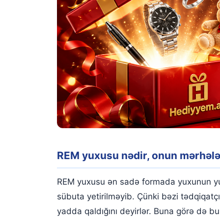
REM yuxusu nədir, onun mərhələl
REM yuxusu ən sadə formada yuxunun yuxu 
sübuta yetirilməyib. Çünki bəzi tədqiqat
yadda qaldığını deyirlər. Buna görə də 