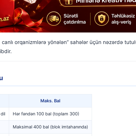
ə canlı orqanizmlərə yönələn” sahələr üçün nəzərdə tutu
ibdir.
u
Maks. Bal
dil
Hər fəndən 100 bal (toplam 300)
Maksimal 400 bal (blok imtahanında)