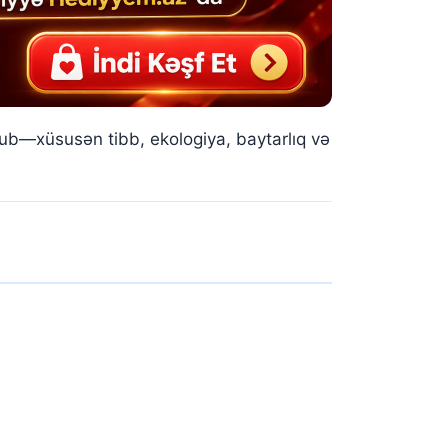
lub—xüsusən tibb, ekologiya, baytarlıq və