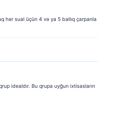
raq hər sual üçün 4 və ya 5 ballıq çarpanla
qrup idealdır. Bu qrupa uyğun ixtisasların