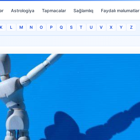
ər
Astrologiya
Tapmacalar
Sağlamlıq
Faydalı məlumatlar
K
L
M
N
O
P
Q
S
T
U
V
X
Y
Z