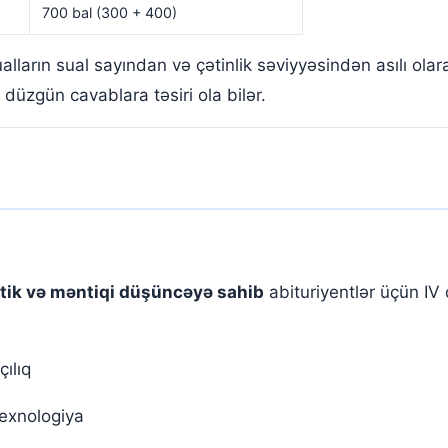
700 bal (300 + 400)
ualların sual sayından və çətinlik səviyyəsindən asılı ola
 düzgün cavablara təsiri ola bilər.
itik və məntiqi düşüncəyə sahib
abituriyentlər üçün IV 
ılıq
texnologiya