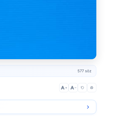
577 söz
+
–