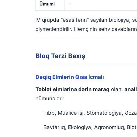
Ümumi
–
IV qrupda “əsas fənn” sayılan biolojiya, s
qiymətləndirilir. Həmçinin səhv cavabların
Bloq Tərzi Baxış
Dəqiq Elmlərin Qısa İcmalı
Təbiət elmlərinə dərin maraq
olan,
anal
nümunələri:
Tibb, Müalicə işi, Stomatologiya, Əczaç
Baytarlıq, Ekologiya, Aqronomluq, Bio