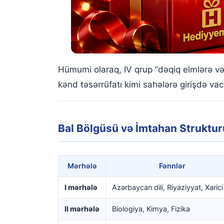
Hümumi olaraq, IV qrup “dəqiq elmlərə v
kənd təsərrüfatı kimi sahələrə girişdə vac
Bal Bölgüsü və İmtahan Struktur
Mərhələ
Fənnlər
I mərhələ
Azərbaycan dili, Riyaziyyat, Xarici 
II mərhələ
Biologiya, Kimya, Fizika