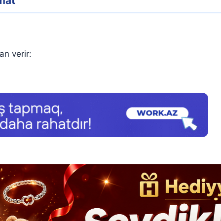
mat
an verir: