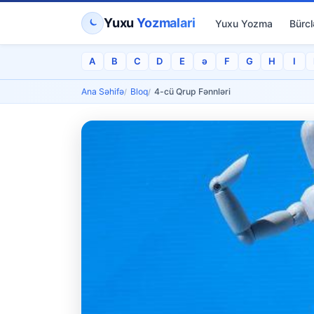
Yuxu
Yozmalari
Yuxu Yozma
Bürcl
A
B
C
D
E
ə
F
G
H
I
Ana Səhifə
Bloq
4-cü Qrup Fənnləri