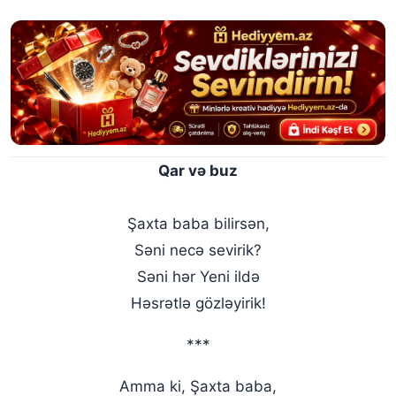
Qar və buz
Şaxta baba bilirsən,
Səni necə sevirik?
Səni hər Yeni ildə
Həsrətlə gözləyirik!
***
Amma ki, Şaxta baba,