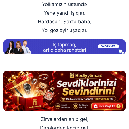
Yolkamızın üstündə
Yenə yandı işıqlar.
Hardasan, Şaxta baba,
Yol gözləyir uşaqlar.
Zirvələrdən enib gəl,
Dərələrdən keçib gəl.