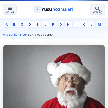
Yuxu
Yozmalari
MENYU
AXTARIŞ
A
B
C
D
E
ə
F
G
H
I
K
L
M
Ana Səhifə
Bloq
Şaxta baba şeirləri