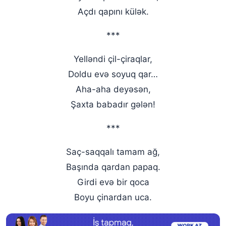
Açdı qapını külək.
***
Yelləndi çil-çiraqlar,
Doldu evə soyuq qar…
Aha-aha deyəsən,
Şaxta babadır gələn!
***
Saç-saqqalı tamam ağ,
Başında qardan papaq.
Girdi evə bir qoca
Boyu çinardan uca.