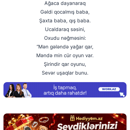
Ağaca dayanaraq
Gəldi qocalmış baba,
Şaxta baba, qış baba.
Ucaldaraq səsini,
Oxudu nəğməsini:
“Mən gələndə yağar qar,
Məndə min cür oyun var.
Şirindir qar oyunu,
Sevər uşaqlar bunu.