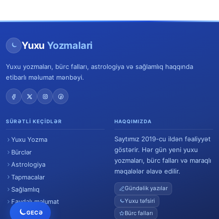
Yuxu
Yozmalari
Yuxu yozmaları, bürc falları, astrologiya və sağlamlıq haqqında
etibarlı məlumat mənbəyi.
SÜRƏTLI KEÇIDLƏR
HAQQIMIZDA
Saytımız 2019-cu ildən fəaliyyət
Yuxu Yozma
göstərir. Hər gün yeni yuxu
Bürclər
yozmaları, bürc falları və maraqlı
Astrologiya
məqalələr əlavə edilir.
Tapmacalar
Gündəlik yazılar
Sağlamlıq
Yuxu təfsiri
Faydalı məlumat
GECƏ
Bürc falları