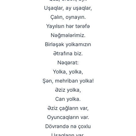
Uşaqlar, ay uşaqlar,
Çalın, oynayın.
Yayılsın hər tərəfə
Nəğmələrimiz.
Birləşək yolkamızın
Ətrafına biz.
Nəqərat:
Yolka, yolka,
Şən, mehriban yolka!
Əziz yolka,
Can yolka.
Əziz çağların var,
Oyuncaqların var.
Dövrəndə nə çoxlu
Uşaqların var.