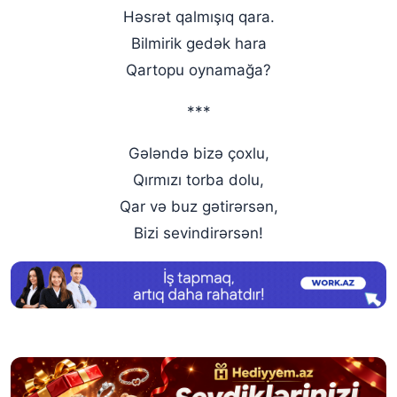
Həsrət qalmışıq qara.
Bilmirik gedək hara
Qartopu oynamağa?
***
Gələndə bizə çoxlu,
Qırmızı torba dolu,
Qar və buz gətirərsən,
Bizi sevindirərsən!