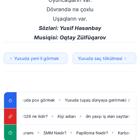
Oyuncaqların var.
Dövrəndə nə çoxlu
Uşaqların var.
Sözləri: Yusif Həsənbəy
Musiqisi: Oqtay Zülfüqarov
Yuxuda yeni il görmək
Yuxuda saç tökülməsi
xuda pox görmək
Yuxuda (uşaq dünyaya gətirmək) doğmaq
Yuxu
◆
◆
2026 ne ilidir​?
Kişi adları
Ən yaxşı iş elan saytları – İş tapmaq üç
◆
◆
 bayramı
SMM Nədir?
Papilloma Nədir?
Karbonat Nədir?
◆
◆
◆
◆