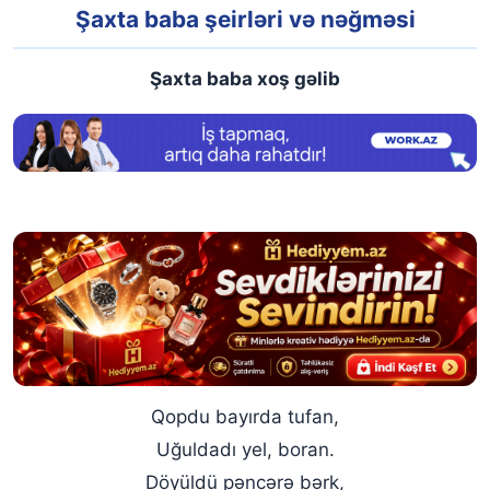
Şaxta baba şeirləri və nəğməsi
Şaxta baba xoş gəlib
Qopdu bayırda tufan,
Uğuldadı yel, boran.
Döyüldü pəncərə bərk,