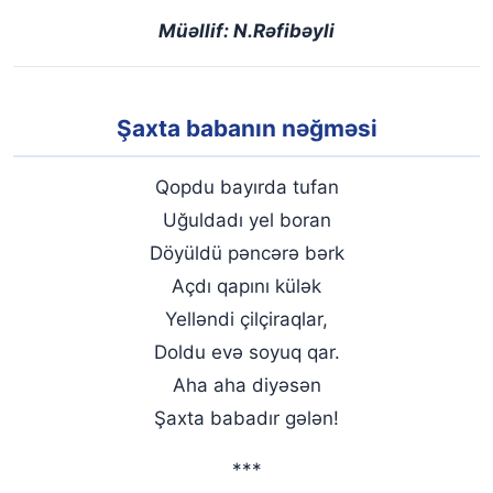
Müəllif: N.Rəfibəyli
Şaxta babanın nəğməsi
Qopdu bayırda tufan
Uğuldadı yel boran
Döyüldü pəncərə bərk
Açdı qapını külək
Yelləndi çilçiraqlar,
Doldu evə soyuq qar.
Aha aha diyəsən
Şaxta babadır gələn!
***