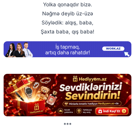
Yolka qonaqdır bizə.
Nəğmə deyib üz-üzə
Söylədik: alqış, baba,
Şaxta baba, qış baba!
***