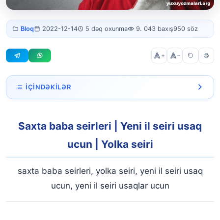
Şaxta baba
Bloq
2022-12-14
5 dəq oxunma
9. 043 baxış
950 söz
şeirləri
+
–
İÇINDƏKILƏR
Saxta baba seirleri | Yeni il seiri usaq ucun | Yolka seiri
Saxta baba seirleri | Yeni il seiri usaq
Şaxta baba şeirləri və nəğməsi
ucun | Yolka seiri
Şaxta baba şeiri qısa
Şaxta babanın nəğməsi
saxta baba seirleri, yolka seiri, yeni il seiri usaq
ucun, yeni il seiri usaqlar ucun
Yolka şeiri və ya nəğməsi