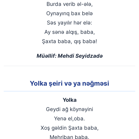
Burda verib əl-ələ,
Oynayırıq bax belə
Səs yayılır hər elə:
Ay sənə alqış, baba,
Şaxta baba, qış baba!
Müəllif: Mehdi Seyidzadə
Yolka şeiri və ya nəğməsi
Yolka
Geydi ağ köynəyini
Yenə el,oba.
Xoş gəldin Şaxta baba,
Mehriban baba.