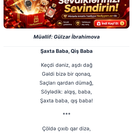
Müəllif: Gülzar İbrahimova
Şaxta Baba, Qiş Baba
Keçdi dəniz, aşdı dağ
Gəldi bizə bir qonaq,
Saçları qardan dümağ,
Söylədik: alqış, baba,
Şaxta baba, qış baba!
***
Çöldə çıxıb qar dizə,