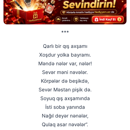
***
Qarlı bir qış axşamı
Xoşdur yolka bayramı.
Məndə nələr var, nələr!
Sevər məni nəvələr.
Körpələr də beşikdə,
Sevər Məstan pişik də.
Soyuq qış axşamında
İsti soba yanında
Nağıl deyər nənələr,
Qulaq asar nəvələr”.