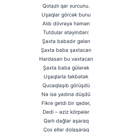
Qotazlı qar xurcunu.
Uşaqlar görcək bunu
Alıb dövrəyə həmən
Tutdular ətəyindən:
Şaxta babadır gələn
Şaxta baba şaxtacan
Hardasan bu vaxtacan
Şaxta baba gülərək
Uşaqlarla təkbətək
Qucaqlaşıb görüşdü
Nə isə yadına düşdü
Fikrə getdi bir qədər,
Dedi – əziz körpələr
Qarlı dağlar aşaraq
Çox ellər dolaşaraq