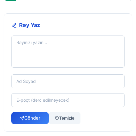
Rəy Yaz
Göndər
Təmizlə