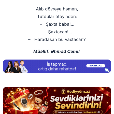
Alıb dövrəyə həmən,
Tutdular ətəyindən:
– Şaxta baba!…
– Şaxtacan!…
– Haradasan bu vaxtacan?
Müəllif: Əhməd Cəmil