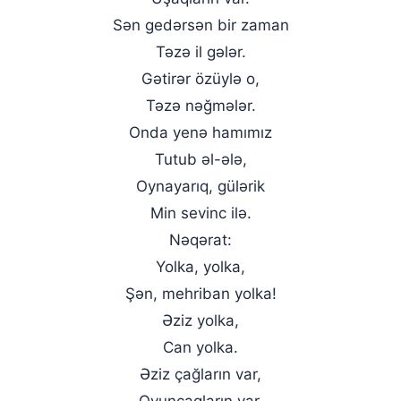
Sən gedərsən bir zaman
Təzə il gələr.
Gətirər özüylə o,
Təzə nəğmələr.
Onda yenə hamımız
Tutub əl-ələ,
Oynayarıq, gülərik
Min sevinc ilə.
Nəqərat:
Yolka, yolka,
Şən, mehriban yolka!
Əziz yolka,
Can yolka.
Əziz çağların var,