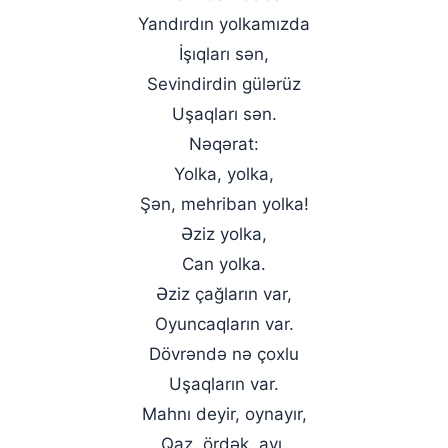
Yandırdın yolkamızda
İşıqları sən,
Sevindirdin gülərüz
Uşaqları sən.
Nəqərat:
Yolka, yolka,
Şən, mehriban yolka!
Əziz yolka,
Can yolka.
Əziz çağların var,
Oyuncaqların var.
Dövrəndə nə çoxlu
Uşaqların var.
Mahnı deyir, oynayır,
Qaz, ördək, ayı.