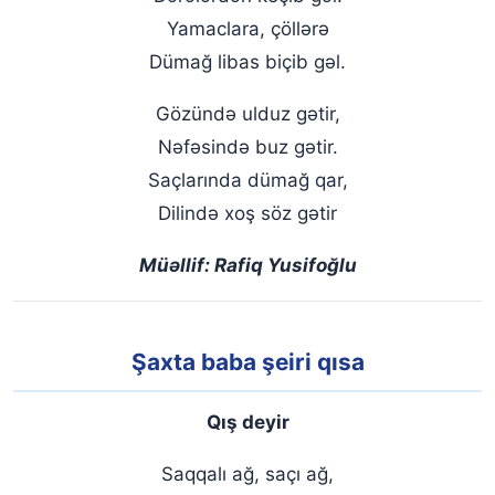
Yamaclara, çöllərə
Dümağ libas biçib gəl.
Gözündə ulduz gətir,
Nəfəsində buz gətir.
Saçlarında dümağ qar,
Dilində xoş söz gətir
Müəllif: Rafiq Yusifoğlu
Şaxta baba şeiri qısa
Qış deyir
Saqqalı ağ, saçı ağ,