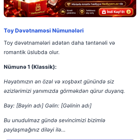
Toy Dəvətnaməsi Nümunələri
Toy dəvətnamələri adətən daha təntənəli və
romantik üslubda olur.
Nümunə 1 (Klassik):
Həyatımızın ən özəl və xoşbəxt günündə siz
əzizlərimizi yanımızda görməkdən qürur duyarıq.
Bəy: [Bəyin adı]
Gəlin: [Gəlinin adı]
Bu unudulmaz gündə sevincimizi bizimlə
paylaşmağınız diləyi ilə…