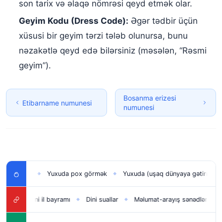
son tarix və əlaqə nömrəsi qeyd etmək olar.
Geyim Kodu (Dress Code):
Əgər tədbir üçün
xüsusi bir geyim tərzi tələb olunursa, bunu
nəzakətlə qeyd edə bilərsiniz (məsələn, “Rəsmi
geyim”).
Bosanma erizesi
Etibarname numunesi
numunesi
k
Yuxuda pox görmək
Yuxuda (uşaq dünyaya gətirmək) doğmaq
◆
◆
Yeni il bayramı
Dini suallar
Məlumat-arayış sənədləri
4-cü Q
◆
◆
◆