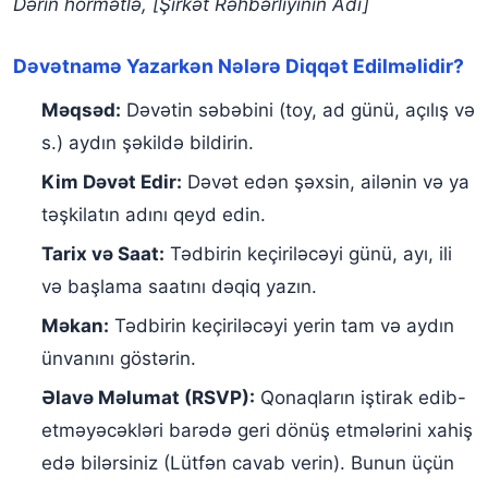
Dərin hörmətlə,
[Şirkət Rəhbərliyinin Adı]
Dəvətnamə Yazarkən Nələrə Diqqət Edilməlidir?
Məqsəd:
Dəvətin səbəbini (toy, ad günü, açılış və
s.) aydın şəkildə bildirin.
Kim Dəvət Edir:
Dəvət edən şəxsin, ailənin və ya
təşkilatın adını qeyd edin.
Tarix və Saat:
Tədbirin keçiriləcəyi günü, ayı, ili
və başlama saatını dəqiq yazın.
Məkan:
Tədbirin keçiriləcəyi yerin tam və aydın
ünvanını göstərin.
Əlavə Məlumat (RSVP):
Qonaqların iştirak edib-
etməyəcəkləri barədə geri dönüş etmələrini xahiş
edə bilərsiniz (Lütfən cavab verin). Bunun üçün