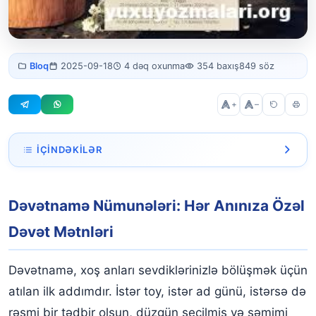
Devetname
Bloq
2025-09-18
4 dəq oxunma
354 baxış
849 söz
numunesi
+
–
İÇINDƏKILƏR
Dəvətnamə Nümunələri: Hər Anınıza Özəl Dəvət Mətnləri
Dəvətnamə Nümunələri: Hər Anınıza Özəl
Toy Dəvətnaməsi Nümunələri
Dəvət Mətnləri
Ad Günü Dəvətnaməsi Nümunələri
Rəsmi və Korporativ Tədbir Dəvətnaməsi
Dəvətnamə, xoş anları sevdiklərinizlə bölüşmək üçün
atılan ilk addımdır. İstər toy, istər ad günü, istərsə də
Dəvətnamə Yazarkən Nələrə Diqqət Edilməlidir?
rəsmi bir tədbir olsun, düzgün seçilmiş və səmimi