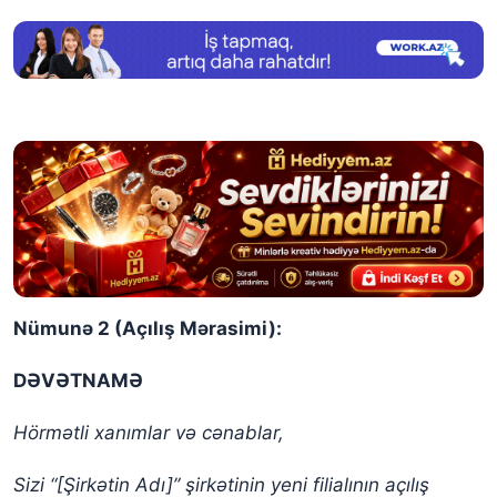
Nümunə 2 (Açılış Mərasimi):
DƏVƏTNAMƏ
Hörmətli xanımlar və cənablar,
Sizi “[Şirkətin Adı]” şirkətinin yeni filialının açılış