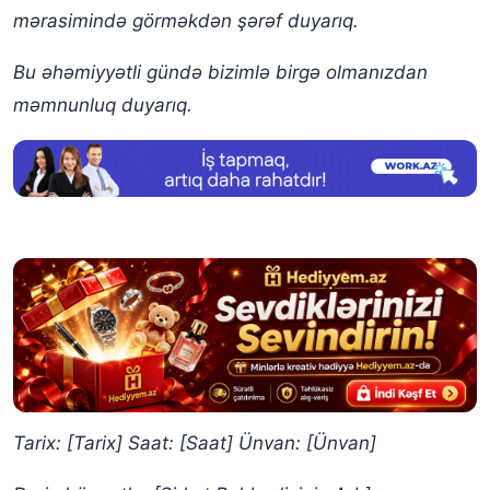
mərasimində görməkdən şərəf duyarıq.
Bu əhəmiyyətli gündə bizimlə birgə olmanızdan
məmnunluq duyarıq.
Tarix: [Tarix]
Saat: [Saat]
Ünvan: [Ünvan]