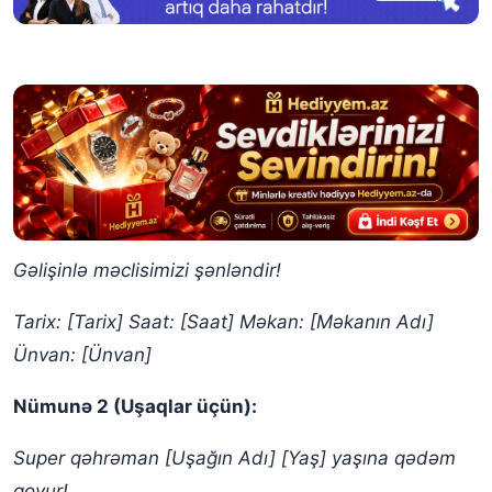
Gəlişinlə məclisimizi şənləndir!
Tarix: [Tarix]
Saat: [Saat]
Məkan: [Məkanın Adı]
Ünvan: [Ünvan]
Nümunə 2 (Uşaqlar üçün):
Super qəhrəman [Uşağın Adı] [Yaş] yaşına qədəm
qoyur!