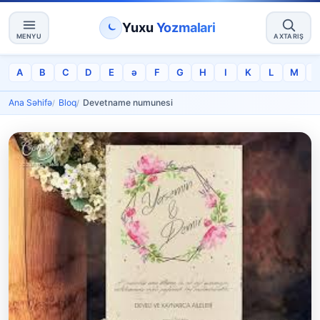
Yuxu
Yozmalari
MENYU
AXTARIŞ
A
B
C
D
E
ə
F
G
H
I
K
L
M
Ana Səhifə
Bloq
Devetname numunesi