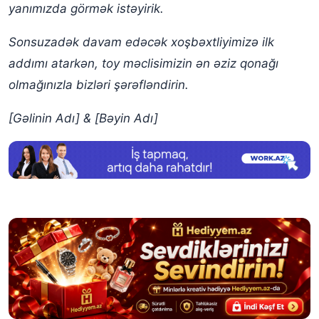
yanımızda görmək istəyirik.
Sonsuzadək davam edəcək xoşbəxtliyimizə ilk
addımı atarkən, toy məclisimizin ən əziz qonağı
olmağınızla bizləri şərəfləndirin.
[Gəlinin Adı] & [Bəyin Adı]