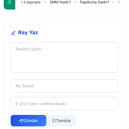
Yeni il bayramı
SMM Nədir?
Papilloma Nədir?
Karbonat Nədi
◆
◆
◆
Rəy Yaz
Göndər
Təmizlə