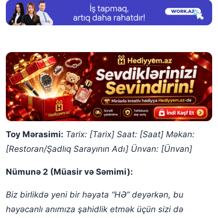
Toy Mərasimi:
Tarix: [Tarix]
Saat: [Saat]
Məkan:
[Restoran/Şadlıq Sarayının Adı]
Ünvan: [Ünvan]
Nümunə 2 (Müasir və Səmimi):
Biz birlikdə yeni bir həyata “HƏ” deyərkən, bu
həyəcanlı anımıza şahidlik etmək üçün sizi də