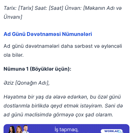
Tarix: [Tarix]
Saat: [Saat]
Ünvan: [Məkanın Adı və
Ünvanı]
Ad Günü Dəvətnaməsi Nümunələri
Ad günü dəvətnamələri daha sərbəst və əyləncəli
ola bilər.
Nümunə 1 (Böyüklər üçün):
Əziz [Qonağın Adı],
Həyatıma bir yaş da əlavə edərkən, bu özəl günü
dostlarımla birlikdə qeyd etmək istəyirəm. Səni də
ad günü məclisimdə görməyə çox şad olaram.