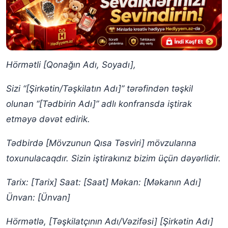
Hörmətli [Qonağın Adı, Soyadı],
Sizi “[Şirkətin/Təşkilatın Adı]” tərəfindən təşkil
olunan “[Tədbirin Adı]” adlı konfransda iştirak
etməyə dəvət edirik.
Tədbirdə [Mövzunun Qısa Təsviri] mövzularına
toxunulacaqdır. Sizin iştirakınız bizim üçün dəyərlidir.
Tarix: [Tarix]
Saat: [Saat]
Məkan: [Məkanın Adı]
Ünvan: [Ünvan]
Hörmətlə,
[Təşkilatçının Adı/Vəzifəsi]
[Şirkətin Adı]