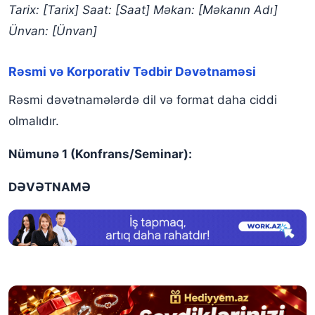
Tarix: [Tarix]
Saat: [Saat]
Məkan: [Məkanın Adı]
Ünvan: [Ünvan]
Rəsmi və Korporativ Tədbir Dəvətnaməsi
Rəsmi dəvətnamələrdə dil və format daha ciddi
olmalıdır.
Nümunə 1 (Konfrans/Seminar):
DƏVƏTNAMƏ