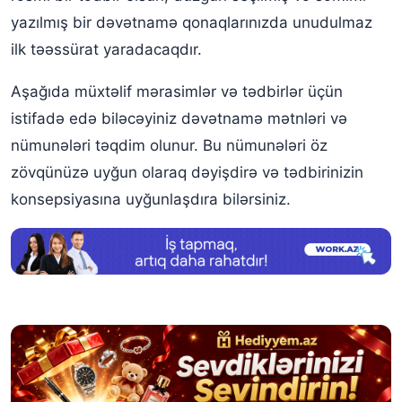
yazılmış bir dəvətnamə qonaqlarınızda unudulmaz
ilk təəssürat yaradacaqdır.
Aşağıda müxtəlif mərasimlər və tədbirlər üçün
istifadə edə biləcəyiniz dəvətnamə mətnləri və
nümunələri təqdim olunur. Bu nümunələri öz
zövqünüzə uyğun olaraq dəyişdirə və tədbirinizin
konsepsiyasına uyğunlaşdıra bilərsiniz.