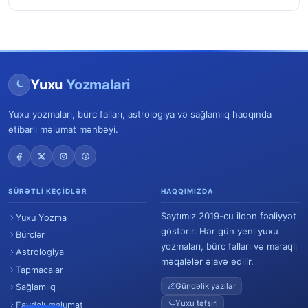
Yuxu
Yozmalari
Yuxu yozmaları, bürc falları, astrologiya və sağlamlıq haqqında
etibarlı məlumat mənbəyi.
SÜRƏTLI KEÇIDLƏR
HAQQIMIZDA
Saytımız 2019-cu ildən fəaliyyət
Yuxu Yozma
göstərir. Hər gün yeni yuxu
Bürclər
yozmaları, bürc falları və maraqlı
Astrologiya
məqalələr əlavə edilir.
Tapmacalar
Gündəlik yazılar
Sağlamlıq
Yuxu təfsiri
Faydalı məlumat