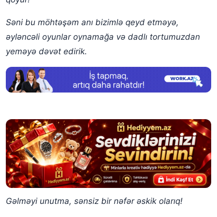
Səni bu möhtəşəm anı bizimlə qeyd etməyə,
əyləncəli oyunlar oynamağa və dadlı tortumuzdan
yeməyə dəvət edirik.
Gəlməyi unutma, sənsiz bir nəfər əskik olarıq!