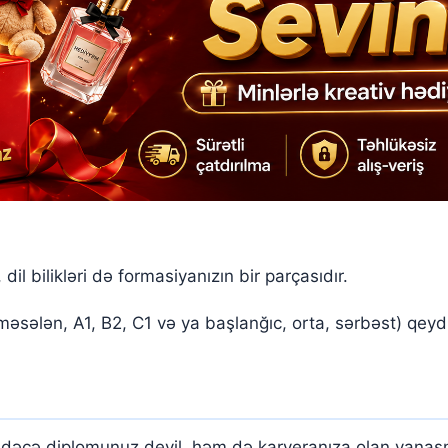
dil bilikləri də formasiyanızın bir parçasıdır.
 (məsələn, A1, B2, C1 və ya başlanğıc, orta, sərbəst) qeyd
sadəcə diplomunuz deyil, həm də karyeranıza olan yanaşma