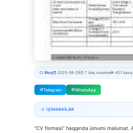
CV
Bloq
2025-08-29
7 dəq oxunma
451 baxış
formasi
Telegram
WhatsApp
İÇINDƏKILƏR
CV Forması Nədir?
“CV formasi” haqqında ümumi məlumat. Aş