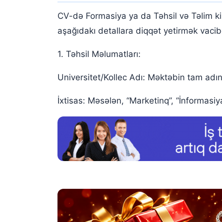
CV-də Formasiya ya da Təhsil və Təlim kimi
aşağıdakı detallara diqqət yetirmək vacib
1. Təhsil Məlumatları:
Universitet/Kollec Adı: Məktəbin tam adın
İxtisas: Məsələn, “Marketinq”, “İnformasiya