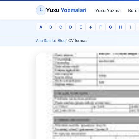
Yuxu
Yozmalari
Yuxu Yozma
Bürcl
A
B
C
D
E
ə
F
G
H
I
Ana Səhifə
Bloq
CV formasi