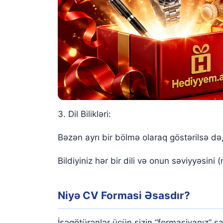
3. Dil Bilikləri:
Bəzən ayrı bir bölmə olaraq göstərilsə də, 
Bildiyiniz hər bir dili və onun səviyyəsini
Niyə CV Formasi Əsasdır?
İşəgötürənlər üçün sizin “formasiyanız” 