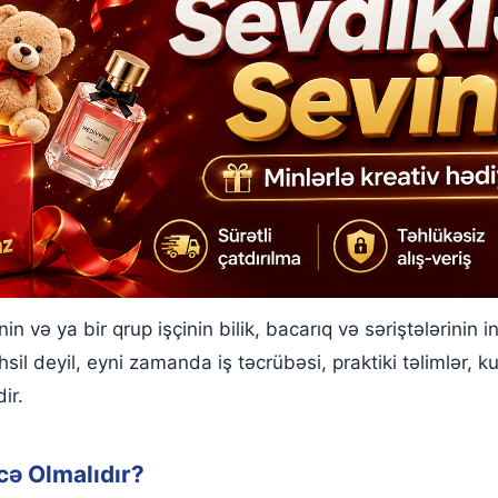
n və ya bir qrup işçinin bilik, bacarıq və səriştələrinin i
sil deyil, eyni zamanda iş təcrübəsi, praktiki təlimlər, kur
ir.
ə Olmalıdır?