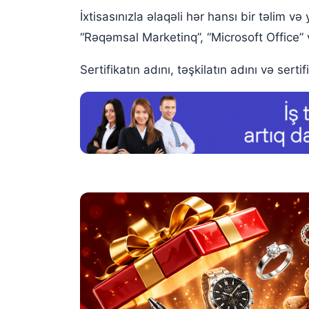
İxtisasınızla əlaqəli hər hansı bir təlim 
“Rəqəmsal Marketinq”, “Microsoft Office” 
Sertifikatın adını, təşkilatın adını və sertif