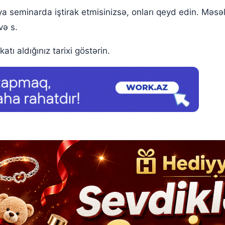
və ya seminarda iştirak etmisinizsə, onları qeyd edin. Məs
və s.
ikatı aldığınız tarixi göstərin.