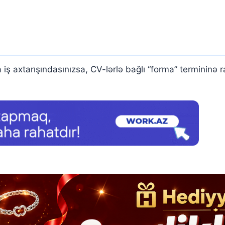
3 cv forması, İdeal cv forması.
a iş axtarışındasınızsa, CV-lərlə bağlı “forma” termininə 
və pullu cv ilə fərqlərin və üstünlükləri ilə tanış olacayıq.
?