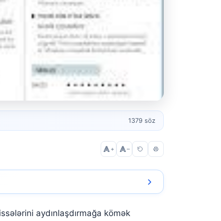
1379 söz
+
–
issələrini aydınlaşdırmağa kömək