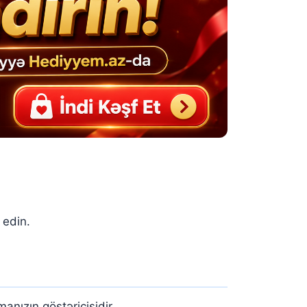
 edin.
nızın göstəricisidir.