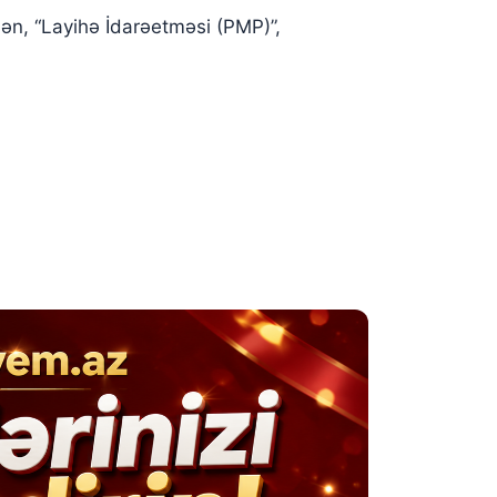
ələn, “Layihə İdarəetməsi (PMP)”,