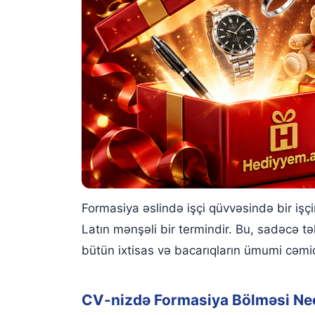
Formasiya əslində işçi qüvvəsində bir işçini
Latın mənşəli bir termindir. Bu, sadəcə təh
bütün ixtisas və bacarıqların ümumi cəmid
CV-nizdə Formasiya Bölməsi Nec