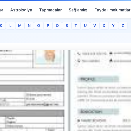
ər
Astrologiya
Tapmacalar
Sağlamlıq
Faydalı məlumatlar
K
L
M
N
O
P
Q
S
T
U
V
X
Y
Z