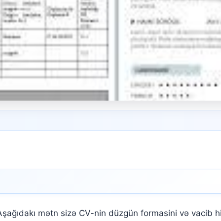
ağıdakı mətn sizə CV-nin düzgün formasini və vacib h