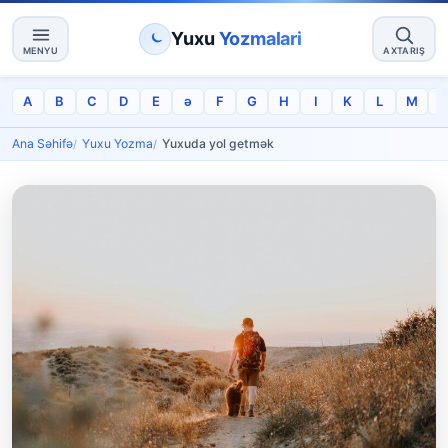
Yuxu
Yozmalari
MENYU
AXTARIŞ
A
B
C
D
E
ə
F
G
H
I
K
L
M
Ana Səhifə
Yuxu Yozma
Yuxuda yol getmək