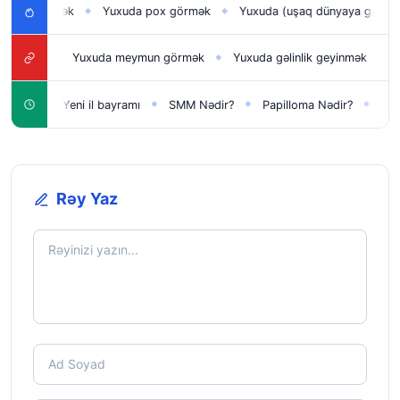
ı görmək
Yuxuda pox görmək
Yuxuda (uşaq dünyaya gətirmək) 
◆
◆
asi
Yuxuda meymun görmək
Yuxuda gəlinlik geyinmək
Yuxud
◆
◆
◆
çün
Yeni il bayramı
SMM Nədir?
Papilloma Nədir?
Karbona
◆
◆
◆
◆
Rəy Yaz