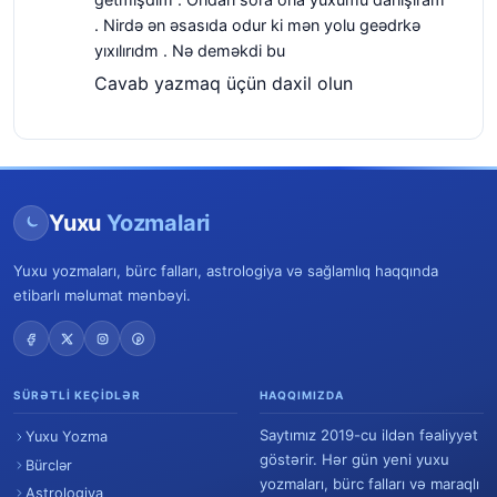
. Nirdə ən əsasıda odur ki mən yolu geədrkə
yıxılırıdm . Nə deməkdi bu
Cavab yazmaq üçün daxil olun
Yuxu
Yozmalari
Yuxu yozmaları, bürc falları, astrologiya və sağlamlıq haqqında
etibarlı məlumat mənbəyi.
SÜRƏTLI KEÇIDLƏR
HAQQIMIZDA
Saytımız 2019-cu ildən fəaliyyət
Yuxu Yozma
göstərir. Hər gün yeni yuxu
Bürclər
yozmaları, bürc falları və maraqlı
Astrologiya