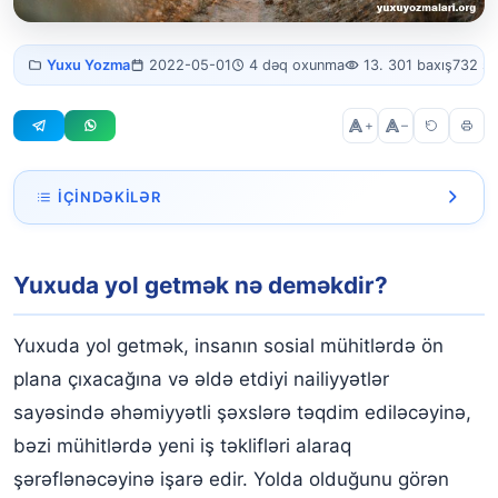
Yuxuda yol
Yuxu Yozma
2022-05-01
4 dəq oxunma
13. 301 baxış
732 s
getmək
+
–
İÇINDƏKILƏR
Yuxuda yol getmək nə deməkdir?
Yuxuda yol getmək nə deməkdir?
Yuxuda dostunla yol getmək
Yuxuda yol getmək üçün bilet almaq
Yuxuda yol getmək, insanın sosial mühitlərdə ön
Yuxuda avtobusla yol getmek
plana çıxacağına və əldə etdiyi nailiyyətlər
sayəsində əhəmiyyətli şəxslərə təqdim ediləcəyinə,
Yuxuda qatarla yol getmek
bəzi mühitlərdə yeni iş təklifləri alaraq
Yuxuda təyyarə ilə yol çıxmaq
şərəflənəcəyinə işarə edir. Yolda olduğunu görən