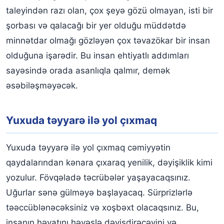
taleyindən razı olan, çox şeyə gözü olmayan, isti bir
şorbası və qalacağı bir yer olduğu müddətdə
minnətdar olmağı gözləyən çox təvazökar bir insan
olduğuna işarədir. Bu insan ehtiyatlı addımları
sayəsində orada asanlıqla qalmır, demək
əsəbiləşməyəcək.
Yuxuda təyyarə ilə yol çıxmaq
Yuxuda təyyarə ilə yol çıxmaq cəmiyyətin
qaydalarından kənara çıxaraq yenilik, dəyişiklik kimi
yozulur. Fövqəladə təcrübələr yaşayacaqsınız.
Uğurlar sənə gülməyə başlayacaq. Sürprizlərlə
təəccüblənəcəksiniz və xoşbəxt olacaqsınız. Bu,
insanın həyatını həvəslə dəyişdirəcəyini və