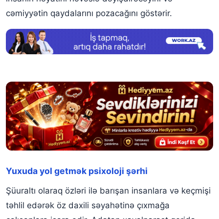
cəmiyyətin qaydalarını pozacağını göstərir.
Yuxuda yol getmək psixoloji şərhi
Şüuraltı olaraq özləri ilə barışan insanlara və keçmişi
təhlil edərək öz daxili səyahətinə çıxmağa