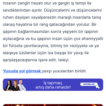
Yuxuda yol getmək psixoloji şərhi
insanın zəngin həyatı olur və gərgin iş tempi ilə
sevdiklərindən ayrılır. Düşüncələrini və düşüncələrini
Yol yuxu yozmaları
ruhən dəyişən xəyalpərəstin maraqlı insanlarla tanış
olaraq həyatına bir rəng qatacağından yorulur. Bir
qapının bağlanmasından sonra yepyeni bir qapının
açılacağına və bu qapının insan üçün çox əhəmiyyətli
bir fürsətə çevriləcəyinə, bitmiş bir vəziyyətə və ya
əlaqəyə üzülənlər üçün isə başqa bir yaxşı ilə
qarşılaşacaqlarına işarə edir. taleyi.
Yuxuda yol görmək
yaxşı yuxulardan biridir.