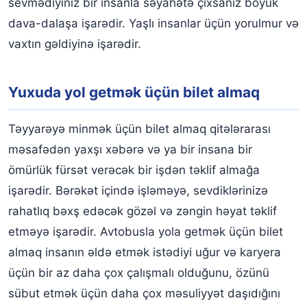
sevmədiyiniz bir insanla səyahətə çıxsanız böyük
dava-dalaşa işarədir. Yaşlı insanlar üçün yorulmur və
vaxtın gəldiyinə işarədir.
Yuxuda yol getmək üçün bilet almaq
Təyyarəyə minmək üçün bilet almaq qitələrarası
məsafədən yaxşı xəbərə və ya bir insana bir
ömürlük fürsət verəcək bir işdən təklif almağa
işarədir. Bərəkət içində işləməyə, sevdiklərinizə
rahatlıq bəxş edəcək gözəl və zəngin həyat təklif
etməyə işarədir. Avtobusla yola getmək üçün bilet
almaq insanın əldə etmək istədiyi uğur və karyera
üçün bir az daha çox çalışmalı olduğunu, özünü
sübut etmək üçün daha çox məsuliyyət daşıdığını