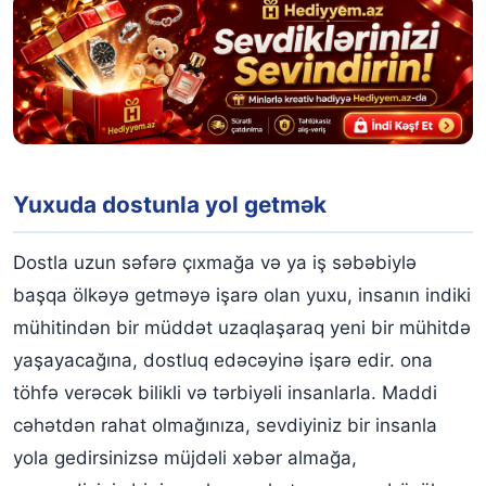
Yuxuda dostunla yol getmək
Dostla uzun səfərə çıxmağa və ya iş səbəbiylə
başqa ölkəyə getməyə işarə olan yuxu, insanın indiki
mühitindən bir müddət uzaqlaşaraq yeni bir mühitdə
yaşayacağına, dostluq edəcəyinə işarə edir. ona
töhfə verəcək bilikli və tərbiyəli insanlarla. Maddi
cəhətdən rahat olmağınıza, sevdiyiniz bir insanla
yola gedirsinizsə müjdəli xəbər almağa,