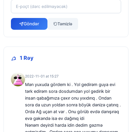
Göndər
Təmizlə
1 Rəy
2022-11-01 at 15:27
Mən yuxuda gördem ki . Yol gedirəm guya evi
tərk edirəm sora dosdumdan yol gedirik bir
insan qabağımıza çəxır onu yıxıdırıq . Ondan
sora da uzun yoldan sonra böyük dənizə çatırıq .
Orda Ağ uçan at var . Onu görüb evdə danışırəq
evə gəkəndə isə ev dağınıq idi
Nənəm deyirdi harda idin dedim gəzmə
getmişdim . Ondan sora ona yuxumu danışıram