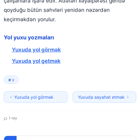
çalışanlara işarə edir. Adətən xəyalpərəst geridə
qoyduğu bütün səhvləri yenidən nəzərdən
keçirməkdən yorulur.
Yol yuxu yozmaları
Yuxuda yol görmək
Yuxuda yol getmək
y
Yuxuda yol görmək
Yuxuda səyahət etmək
1 rəy