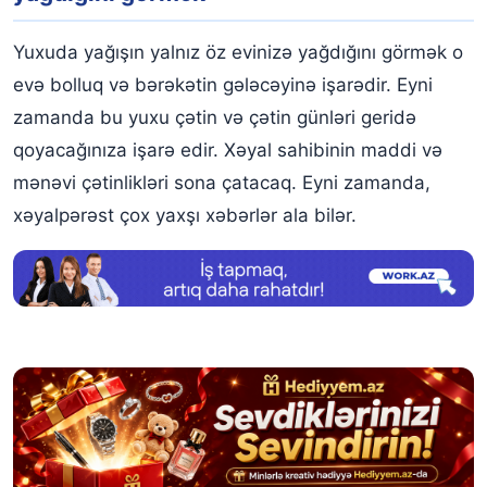
Yuxuda yağışın yalnız öz evinizə yağdığını görmək o
evə bolluq və bərəkətin gələcəyinə işarədir. Eyni
zamanda bu yuxu çətin və çətin günləri geridə
qoyacağınıza işarə edir. Xəyal sahibinin maddi və
mənəvi çətinlikləri sona çatacaq. Eyni zamanda,
xəyalpərəst çox yaxşı xəbərlər ala bilər.