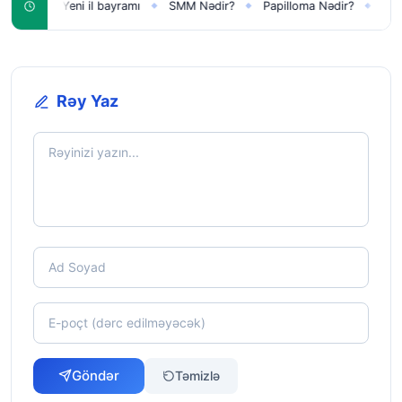
n
Yeni il bayramı
SMM Nədir?
Papilloma Nədir?
Karbonat
◆
◆
◆
◆
Rəy Yaz
Göndər
Təmizlə