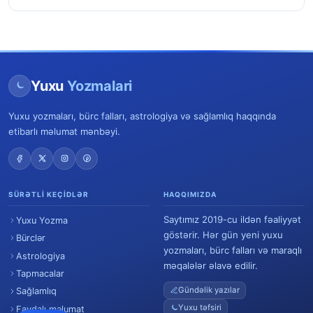
Yuxu
Yozmalari
Yuxu yozmaları, bürc falları, astrologiya və sağlamlıq haqqında
etibarlı məlumat mənbəyi.
SÜRƏTLI KEÇIDLƏR
HAQQIMIZDA
Saytımız 2019-cu ildən fəaliyyət
Yuxu Yozma
göstərir. Hər gün yeni yuxu
Bürclər
yozmaları, bürc falları və maraqlı
Astrologiya
məqalələr əlavə edilir.
Tapmacalar
Gündəlik yazılar
Sağlamlıq
Yuxu təfsiri
Faydalı məlumat