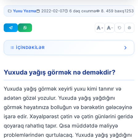
Yuxuda yağış
Yuxu Yozma
2022-02-07
6 dəq oxunma
8. 459 baxış
1253 s
görmək
+
–
İÇINDƏKILƏR
Yuxuda yağış görmək nə deməkdir?
Yuxuda yağış görmək nə deməkdir?
Yuxuda yağış yağdığını
Yuxuda leysan yağışı görmək
Yuxuda yağış görmək xeyirli yuxu kimi tanınır və
Yuxuda üstünə yağış yağdığını görmək
adətən gözəl yozulur. Yuxuda yağış yağdığını
görmək həyatınıza bolluğun və bərəkətin gələcəyinə
Yuxuda yağışın yalnız öz evinizə yağdığını görmək
işarə edir. Xəyalpərəst çətin və çətin günlərini geridə
Yuxuda yağış altında islanmaq
qoyaraq rahatlıq tapır. Qısa müddətdə maliyyə
Yuxuda qırmızı yağış görmək
problemlərindən qurtulacaq. Yuxuda yağış yağdığını