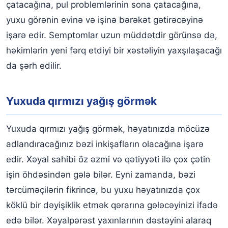
çatacağına, pul problemlərinin sona çatacağına,
yuxu görənin evinə və işinə bərəkət gətirəcəyinə
işarə edir. Semptomlar uzun müddətdir görünsə də,
həkimlərin yeni fərq etdiyi bir xəstəliyin yaxşılaşacağı
da şərh edilir.
Yuxuda qırmızı yağış görmək
Yuxuda qırmızı yağış görmək, həyatınızda möcüzə
adlandıracağınız bəzi inkişafların olacağına işarə
edir. Xəyal sahibi öz əzmi və qətiyyəti ilə çox çətin
işin öhdəsindən gələ bilər. Eyni zamanda, bəzi
tərcüməçilərin fikrincə, bu yuxu həyatınızda çox
köklü bir dəyişiklik etmək qərarına gələcəyinizi ifadə
edə bilər. Xəyalpərəst yaxınlarının dəstəyini alaraq