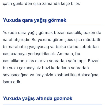
çətin günlərdən qısa zamanda keçə bilər.
Yuxuda qara yağış görmək
Yuxuda qara yağış görmək bəzən xəstəlik, bəzən də
narahatçılıqdır. Bu yuxunu görən şəxs qısa müddətli
bir narahatlıq yaşayacaq və bəlkə də bu səbəbdən
xəstəxanaya yerləşdiriləcək. Amma o, bu
xəstəlikdən xilas olur və sonradan şəfa tapır. Bəzən
bu yuxu çəkəcəyiniz bəzi kədərlərin sonradan
sovuşacağına və ürəyinizin xoşbəxtliklə dolacağına
işarə edir.
Yuxuda yağış altında gəzmək