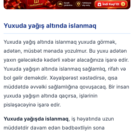
Yuxuda yağış altında islanmaq
Yuxuda yağış altında islanmaq yuxuda görmək,
adətən, müsbət mənada yozulmur. Bu yuxu adətən
yaxın gələcəkdə kədərli xəbər alacağınıza işarə edir.
Yuxuda yağışın altında islanmaq sağlamlıq, rifah və
bol gəlir deməkdir. Xəyalpərəst xəstədirsə, qısa
müddətdə əvvəlki sağlamlığına qovuşacaq. Bir insan
yuxuda yağışın altında qaçırsa, işlərinin
pisləşəcəyinə işarə edir.
Yuxuda yağışda islanmaq
, iş həyatında uzun
müddətdir davam edən bədbəxtliyin sona