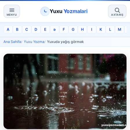
Yuxu
Yozmalari
MENYU
AXTARIŞ
A
B
C
D
E
ə
F
G
H
I
K
L
M
Ana Səhifə
Yuxu Yozma
Yuxuda yağış görmək