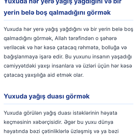
Yuxuda hər yerə yağış yağdığını və bir
yerin belə boş qalmadığını görmək
Yuxuda hər yerə yağış yağdığını və bir yerin belə boş
qalmadığını görmək, Allah tərəfindən o şəhərə
veriləcək və hər kəsə çatacaq rəhmətə, bolluğa və
bağışlanmaya işarə edir. Bu yuxunu insanın yaşadığı
cəmiyyətdəki yaxşı insanlara və üzləri üçün hər kəsə
çatacaq yaxşılığa aid etmək olar.
Yuxuda yağış duası görmək
Yuxuda görülən yağış duası istəklərinin həyata
keçməsinin xəbərçisidir. Əgər bu yuxu dünya
həyatında bəzi çətinliklərlə üzləşmiş və ya bəzi