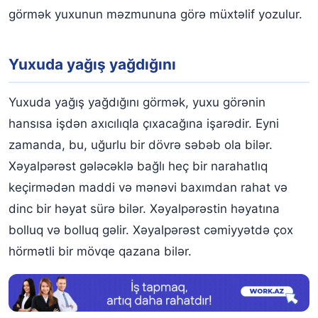
görmək yuxunun məzmununa görə müxtəlif yozulur.
Yuxuda qara yağış görmək
Yuxuda yağış altında gəzmək
Yuxuda yağış yağdığını
Yuxuda hər yerə yağış yağdığını və bir yerin belə boş
qalmadığını görmək
Yuxuda yağış yağdığını görmək, yuxu görənin
Yuxuda yağış duası görmək
hansısa işdən axıcılıqla çıxacağına işarədir. Eyni
zamanda, bu, uğurlu bir dövrə səbəb ola bilər.
Xəyalpərəst gələcəklə bağlı heç bir narahatlıq
keçirmədən maddi və mənəvi baxımdan rahat və
dinc bir həyat sürə bilər. Xəyalpərəstin həyatına
bolluq və bolluq gəlir. Xəyalpərəst cəmiyyətdə çox
hörmətli bir mövqe qazana bilər.