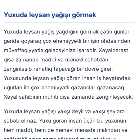
Yuxuda leysan yağışı görmək
Yuxuda leysan yağış yağdığını görmək çətin günləri
geridə qoyaraq çox əhəmiyyətli bir işin öhdəsindən
müvəffəqiyyətlə gələcəyinizə işarədir. Xəyalpərəst
qısa zamanda maddi və mənəvi cəhətdən
zənginləşib rahatlıq tapacağı bir dövrə girər.
Yuxusunda leysan yağışı görən insan iş həyatındakı
uğurları ilə çox əhəmiyyətli qazanclar qazanacaq.
Xəyal sahibinin mühiti qısa zamanda zənginləşəcək.
Yuxuda leysan yağışı yaxşı deyil və yaxşı şeylərə
səbəb olmaz. Yuxu görən insan üçün bu yuxunun
həm maddi, həm də mənəvi mənada malından və