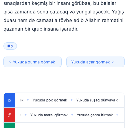
sınaqlardan keçmiş bir insanı görübsə, bu bəlalar
qısa zamanda sona çatacaq və yüngülləşəcək. Yağış
duası həm də camaatla tövbə edib Allahın rəhmətini
qazanan bir qrup insana işarədir.
y
Yuxuda xurma görmək
Yuxuda açar görmək
görmək
Yuxuda pox görmək
Yuxuda (uşaq dünyaya gətirmək) d
◆
◆
örmək
Yuxuda maral görmək
Yuxuda çanta itirmək
Yuxuda h
◆
◆
◆