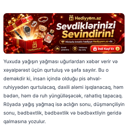
Yuxuda yağışın yağması uğurlardan xəbər verir və
xəyalpərəst üçün qurtuluş və şəfa sayılır. Bu o
deməkdir ki, insan içində olduğu pis əhval-
ruhiyyədən qurtulacaq, daxili aləmi işıqlanacaq, həm
bədən, həm də ruh yüngülləşəcək, rahatlıq tapacaq.
Röyada yağış yağmaq isə aclığın sonu, düşmənçiliyin
sonu, bədbəxtlik, bədbəxtlik və bədbəxtliyin geridə
qalmasına yozulur.