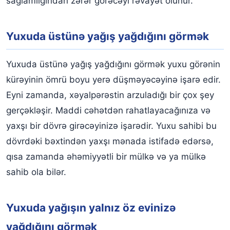
sağlamlığından zərər görəcəyi rəvayət olunur.
Yuxuda üstünə yağış yağdığını görmək
Yuxuda üstünə yağış yağdığını görmək yuxu görənin
kürəyinin ömrü boyu yerə düşməyəcəyinə işarə edir.
Eyni zamanda, xəyalpərəstin arzuladığı bir çox şey
gerçəkləşir. Maddi cəhətdən rahatlayacağınıza və
yaxşı bir dövrə girəcəyinizə işarədir. Yuxu sahibi bu
dövrdəki bəxtindən yaxşı mənada istifadə edərsə,
qısa zamanda əhəmiyyətli bir mülkə və ya mülkə
sahib ola bilər.
Yuxuda yağışın yalnız öz evinizə
yağdığını görmək