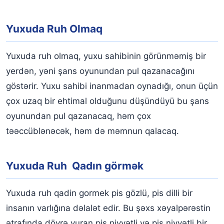
Yuxuda Ruh Olmaq
Yuxuda ruh olmaq, yuxu sahibinin görünməmiş bir
yerdən, yəni şans oyunundan pul qazanacağını
göstərir. Yuxu sahibi inanmadan oynadığı, onun üçün
çox uzaq bir ehtimal olduğunu düşündüyü bu şans
oyunundan pul qazanacaq, həm çox
təəccüblənəcək, həm də məmnun qalacaq.
Yuxuda Ruh Qadın görmək
Yuxuda ruh qadin gormek pis gözlü, pis dilli bir
insanın varlığına dəlalət edir. Bu şəxs xəyalpərəstin
ətrafında dövrə vuran pis niyyətli və pis niyyətli bir