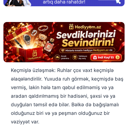
Yuxuda qorxunc bir ruh görmək
Keçmişlə üzləşmək: Ruhlar çox vaxt keçmişlə
əlaqələndirilir. Yuxuda ruh görmək, keçmişdə baş
vermiş, lakin hələ tam qəbul edilməmiş və ya
aradan qaldırılmamış bir hadisəni, şəxsi və ya
duyğuları təmsil edə bilər. Bəlkə də bağışlamalı
olduğunuz biri və ya peşman olduğunuz bir
vəziyyət var.