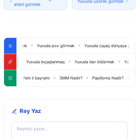
Yuxuda üzerlik görmek
atani gormek
ı görmək
Yuxuda pox görmək
Yuxuda (uşaq dünyaya gətirmək) 
◆
◆
mək
Yuxuda bıçaqlanmaq
Yuxuda ilan öldürmək
Yuxuda qusm
◆
◆
◆
ün
Yeni il bayramı
SMM Nədir?
Papilloma Nədir?
Karbona
◆
◆
◆
◆
Rəy Yaz