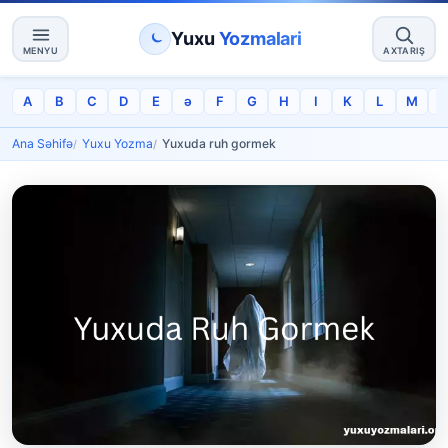
Yuxu
Yozmalari
MENYU
AXTARIŞ
A
B
C
D
E
ə
F
G
H
I
K
L
M
Ana Səhifə
Yuxu Yozma
Yuxuda ruh gormek