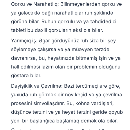
Qorxu və Narahatlıq: Bilinməyənlərdən qorxu və
ya gələcəklə bağlı narahatlıqlar ruh şəklində
görünə bilər. Ruhun qorxulu və ya təhdidedici
təbiəti bu daxili qorxuların əksi ola bilər.
Yarımçıq iş: Əgər gördüyünüz ruh sizə bir şey
söyləməyə çalışırsa və ya müəyyən tərzdə
davranırsa, bu, həyatınızda bitməmiş işin və ya
həll edilməsi lazım olan bir problemin olduğunu
göstərə bilər.
Dəyişiklik və Çevrilmə: Bəzi tərcüməçilərə görə,
yuxuda ruh görmək bir növ keçid və ya çevrilmə
prosesini simvollaşdırır. Bu, köhnə vərdişləri,
düşüncə tərzini və ya həyat tərzini geridə qoyub
yeni bir başlanğıca başlamaq demək ola bilər.