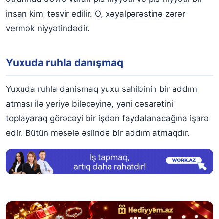
insan kimi təsvir edilir. O, xəyalpərəstinə zərər
vermək niyyətindədir.
Yuxuda ruhla danışmaq
Yuxuda ruhla danismaq yuxu sahibinin bir addım
atması ilə yeriyə biləcəyinə, yəni cəsarətini
toplayaraq görəcəyi bir işdən faydalanacağına işarə
edir. Bütün məsələ əslində bir addım atmaqdır.