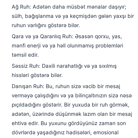
Ağ Ruh: Adətən daha müsbət mənalar daşıyır;
sülh, bağışlanma və ya keçmişdən gələn yaxşı bir
ruhun varlığını göstərə bilər.
Qara və ya Qaranlıq Ruh: Əsasən qorxu, yas,
mənfi enerji və ya həll olunmamış problemləri
təmsil edir.
Səssiz Ruh: Daxili narahatlığı və ya sıxılmış
hissləri göstərə bilər.
Danışan Ruh: Bu, ruhun sizə vacib bir mesaj
verməyə çalışdığını və ya bilinçaltınızın sizə nəsə
pıçıldadığını göstərir. Bir yuxuda bir ruh görmək,
adətən, üzərində düşünmək lazım olan bir mesaj
ehtiva edir. Bu yuxunu gördüyünüz zaman son
dövrlərdə yaşadığınız hadisələri, emosional