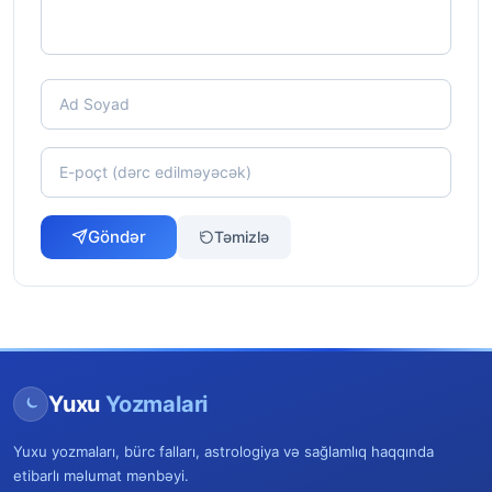
Göndər
Təmizlə
Yuxu
Yozmalari
Yuxu yozmaları, bürc falları, astrologiya və sağlamlıq haqqında
etibarlı məlumat mənbəyi.