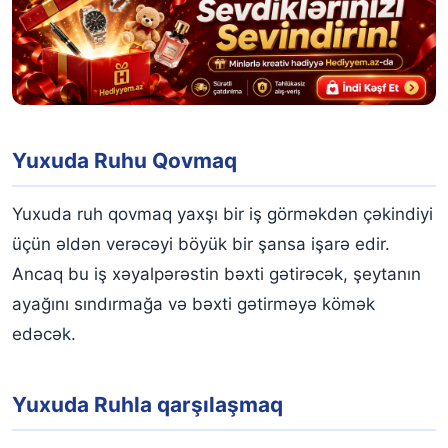
Yuxuda Ruhu Qovmaq
Yuxuda ruh qovmaq yaxşı bir iş görməkdən çəkindiyi
üçün əldən verəcəyi böyük bir şansa işarə edir.
Ancaq bu iş xəyalpərəstin bəxti gətirəcək, şeytanın
ayağını sındırmağa və bəxti gətirməyə kömək
edəcək.
Yuxuda Ruhla qarşılaşmaq