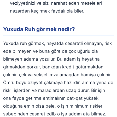
vəziyyətinizi və sizi narahat edən məsələləri
nəzərdən keçirmək faydalı ola bilər.
Yuxuda Ruh görmək nədir?
Yuxuda ruh görmək, həyatda cəsarətli olmayan, risk
edə bilməyən və buna görə də çox uğurlu ola
bilməyən adama yozulur. Bu adam iş həyatına
girməkdən qorxur, bankdan kredit götürməkdən
çəkinir, çek və veksel imzalamaqdan həmişə çəkinir.
Ömrü boyu əziyyət çəkməyə hazırdır, amma yenə də
riskli işlərdən və maraqlardan uzaq durur. Bir işin
ona fayda gətirmə ehtimalının qat-qat yüksək
olduğuna əmin olsa belə, o işin minimum riskləri
səbəbindən cəsarət edib o işə addım ata bilməz.