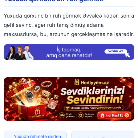
Yuxuda qorxunc bir ruh görmək Əvvəlcə kədər, sonra
qəfil sevinc, əgər ruh tanış ölmüş adama
məxsusdursa, bu, arzunun gerçəkləşməsinə işarədir.
Yuxuda rehmete geden