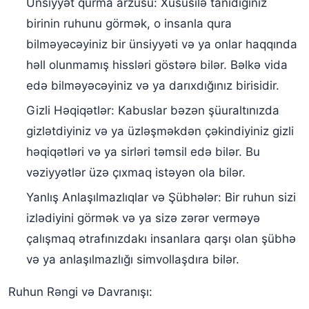
Ünsiyyət qurma arzusu: Xüsusilə tanıdığınız
birinin ruhunu görmək, o insanla qura
bilməyəcəyiniz bir ünsiyyəti və ya onlar haqqında
həll olunmamış hissləri göstərə bilər. Bəlkə vida
edə bilməyəcəyiniz və ya darıxdığınız birisidir.
Gizli Həqiqətlər: Kabuslar bəzən şüuraltınızda
gizlətdiyiniz və ya üzləşməkdən çəkindiyiniz gizli
həqiqətləri və ya sirləri təmsil edə bilər. Bu
vəziyyətlər üzə çıxmaq istəyən ola bilər.
Yanlış Anlaşılmazlıqlar və Şübhələr: Bir ruhun sizi
izlədiyini görmək və ya sizə zərər verməyə
çalışmaq ətrafınızdakı insanlara qarşı olan şübhə
və ya anlaşılmazlığı simvollaşdıra bilər.
Ruhun Rəngi ​​və Davranışı: