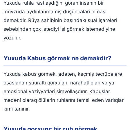
Yuxuda ruhla rastlaşdığını görən insanın bir
mövzuda aydınlanmamış düşüncələri olması
deməkdir. Rüya sahibinin başındakı sual işarələri
səbəbindən çox istədiyi işi görmək istəmədiyinə
yozulur.
Yuxuda Kabus görmək nə deməkdir?
Yuxuda kabus gormek, adətən, keçmiş təcrübələrə
əsaslanan şüuraltı qorxuları, narahatlıqları və ya
emosional vəziyyətləri simvollaşdırır. Kabuslar
mədəni olaraq ölülərin ruhlarını təmsil edən varlıqlar
kimi tanınır.
Yuxuda qorxunc bir ruh görmək