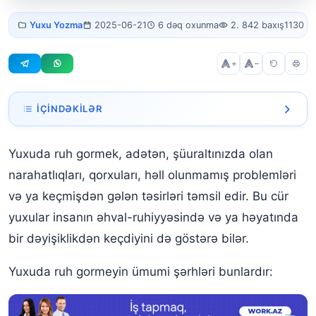
Yuxuda ruh
Yuxu Yozma
2025-06-21
6 dəq oxunma
2. 842 baxış
1130 s
gormek
+
–
İÇINDƏKILƏR
Yuxuda Ruh görmək nədir?
Yuxuda ruh gormek, adətən, şüuraltınızda olan
Yuxuda Ruh Olmaq
narahatlıqları, qorxuları, həll olunmamış problemləri
Yuxuda Ruh Qadın görmək
və ya keçmişdən gələn təsirləri təmsil edir. Bu cür
yuxular insanın əhval-ruhiyyəsində və ya həyatında
Yuxuda ruhla danışmaq
bir dəyişiklikdən keçdiyini də göstərə bilər.
Yuxuda Ruhu Qovmaq
Yuxuda ruh gormeyin ümumi şərhləri bunlardır:
Yuxuda Ruhla qarşılaşmaq
Yuxuda Kabus görmək nə deməkdir?