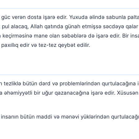
c verən dosta işarə edir. Yuxuda əlində sabunla paltar 
k pul alacaq, Allah qatında günah etmişsə səcdəyə qala
ta keçirməsinə mane olan səbəblərə də işarə edir. Bir i
paxıllıq edir və tez-tez qeybət edilir.
tezliklə bütün dərd və problemlərindən qurtulacağına iş
da əhəmiyyətli bir uğur qazanacağına işarə edir. Xüsusə
insanın bütün maddi və mənəvi yüklərindən qurtulacağın