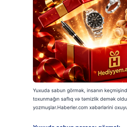
Yuxuda sabun pudrası görmək
Yuxuda sabun görmək, insanın keçmişindək
toxunmağın saflıq və təmizlik demək old
yozmuşlar.Haberler.com xəbərlərini oxuyu