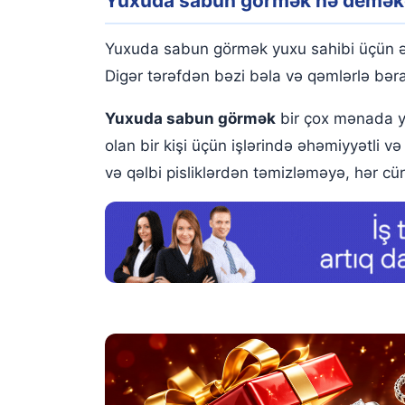
Yuxuda sabun görmək nə demək
Yuxuda sabun parçası görmək
Yuxuda əlləri sabunla yumaq
Yuxuda sabun görmək yuxu sahibi üçün əhə
Yuxuda rəngli sabun görmək
Digər tərəfdən bəzi bəla və qəmlərlə bər
Yuxuda ağ sabun görmək
Yuxuda sabun görmək
bir çox mənada yoz
olan bir kişi üçün işlərində əhəmiyyətli v
Yuxuda yaşıl görmək
və qəlbi pisliklərdən təmizləməyə, hər c
Yuxuda sabundan istifadə etdiyini görmək
Yuxuda sabun almaq
Yuxuda sabun satmaq
Yuxuda sabun iyləmək
Yuxuda birinə sabun verdiyini görmək
Yuxuda sabun köpüyü görmək
Yuxuda sabun yemək