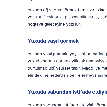
Yuxuda ağ sabun görmək təmiz və əxlaqlı
yozulur. Deyirlər ki, pis xəstəlik varsa,
nöqtəyə gələcəyinə yozulur.
Yuxuda yaşıl görmək
Yuxuda yaşıl görmək; yaşıl sabun parlaq gəl
yuxuda sabun görmək yüksək mənəviyyatlı
qurtulmaq üçün fürsət tapır. Maddi və m
əlindəki nemətlərdən bəhrələnməyə işarə e
Yuxuda sabundan istifadə etdiy
Yuxuda sabundan istifadə etdiyini görmək,