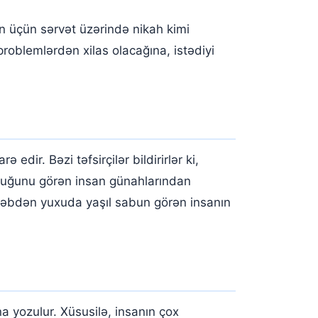
n üçün sərvət üzərində nikah kimi
roblemlərdən xilas olacağına, istədiyi
dir. Bəzi təfsirçilər bildirirlər ki,
duğunu görən insan günahlarından
bəbdən yuxuda yaşıl sabun görən insanın
a yozulur. Xüsusilə, insanın çox