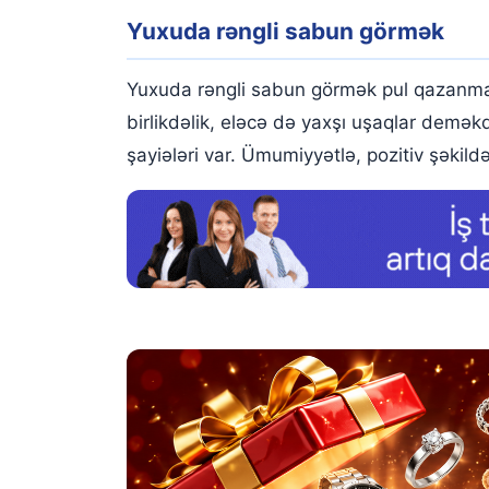
Yuxuda rəngli sabun görmək
Yuxuda rəngli sabun görmək pul qazanmağ
birlikdəlik, eləcə də yaxşı uşaqlar demək
şayiələri var. Ümumiyyətlə, pozitiv şəkil