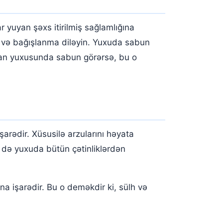
yuyan şəxs itirilmiş sağlamlığına
r və bağışlanma diləyin. Yuxuda sabun
nsan yuxusunda sabun görərsə, bu o
arədir. Xüsusilə arzularını həyata
n də yuxuda bütün çətinliklərdən
a işarədir. Bu o deməkdir ki, sülh və