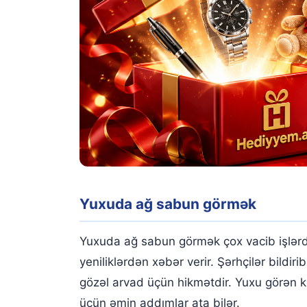
Yuxuda ağ sabun görmək
Yuxuda ağ sabun görmək çox vacib işlərdə
yeniliklərdən xəbər verir. Şərhçilər bild
gözəl arvad üçün hikmətdir. Yuxu görən k
üçün əmin addımlar ata bilər.