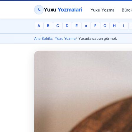
Yuxu
Yozmalari
Yuxu Yozma
Bürcl
A
B
C
D
E
ə
F
G
H
I
Ana Səhifə
Yuxu Yozma
Yuxuda sabun görmək