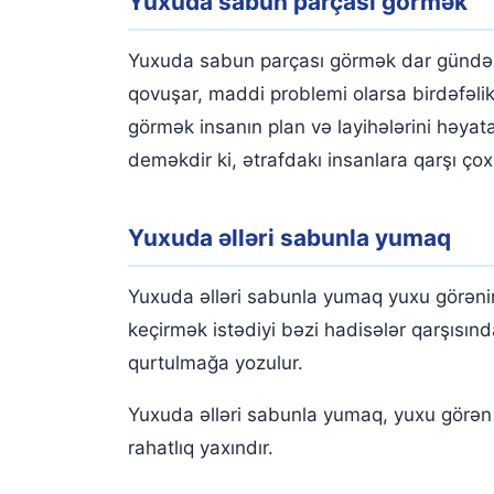
Yuxuda sabun parçası görmək
Yuxuda sabun parçası görmək dar gündə gü
qovuşar, maddi problemi olarsa birdəfəli
görmək insanın plan və layihələrini həya
deməkdir ki, ətrafdakı insanlara qarşı çox 
Yuxuda əlləri sabunla yumaq
Yuxuda əlləri sabunla yumaq yuxu görənin 
keçirmək istədiyi bəzi hadisələr qarşısın
qurtulmağa yozulur.
Yuxuda əlləri sabunla yumaq, yuxu görən 
rahatlıq yaxındır.