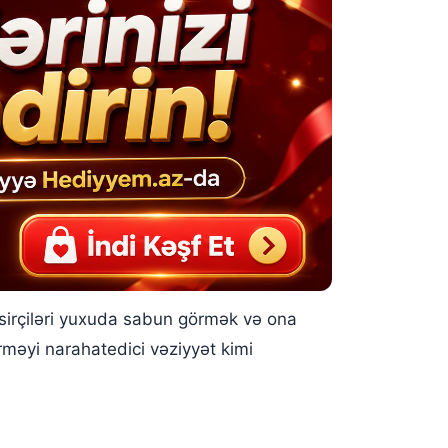
fsirçiləri yuxuda sabun görmək və ona
məyi narahatedici vəziyyət kimi