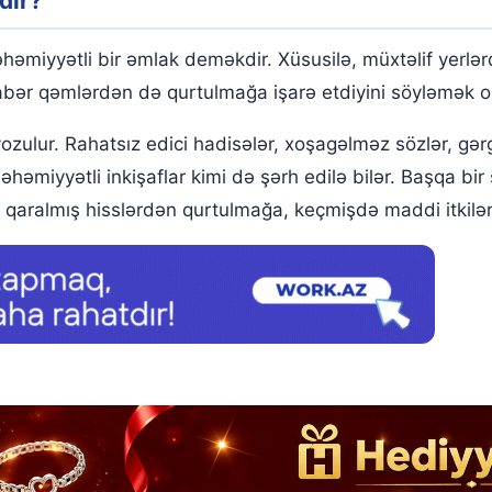
dir?
miyyətli bir əmlak deməkdir. Xüsusilə, müxtəlif yerlərd
abər qəmlərdən də qurtulmağa işarə etdiyini söyləmək ol
ulur. Rahatsız edici hadisələr, xoşagəlməz sözlər, gərgi
ə əhəmiyyətli inkişaflar kimi də şərh edilə bilər. Başqa 
ür qaralmış hisslərdən qurtulmağa, keçmişdə maddi itkil