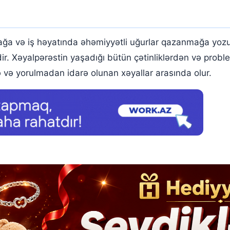
a və iş həyatında əhəmiyyətli uğurlar qazanmağa yozulu
dir. Xəyalpərəstin yaşadığı bütün çətinliklərdən və prob
də və yorulmadan idarə olunan xəyallar arasında olur.