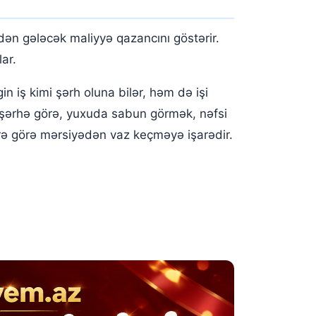
ən gələcək maliyyə qazancını göstərir.
ar.
n iş kimi şərh oluna bilər, həm də işi
bir şərhə görə, yuxuda sabun görmək, nəfsi
ərə görə mərsiyədən vaz keçməyə işarədir.