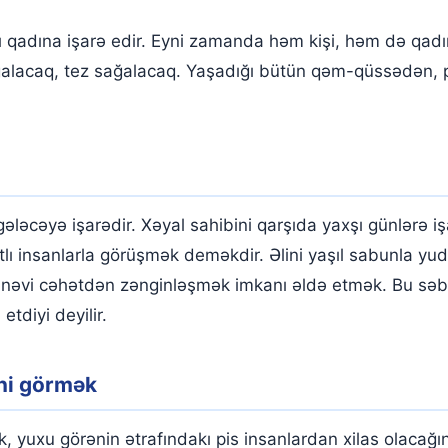
 qadına işarə edir. Eyni zamanda həm kişi, həm də qadı
 sağalacaq, tez sağalacaq. Yaşadığı bütün qəm-qüssədən, p
əcəyə işarədir. Xəyal sahibini qarşıda yaxşı günlərə işarə e
 insanlarla görüşmək deməkdir. Əlini yaşıl sabunla yu
ənəvi cəhətdən zənginləşmək imkanı əldə etmək. Bu sə
tdiyi deyilir.
ini görmək
 yuxu görənin ətrafındakı pis insanlardan xilas olacağın