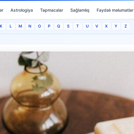
ər
Astrologiya
Tapmacalar
Sağlamlıq
Faydalı məlumatlar
K
L
M
N
O
P
Q
S
T
U
V
X
Y
Z