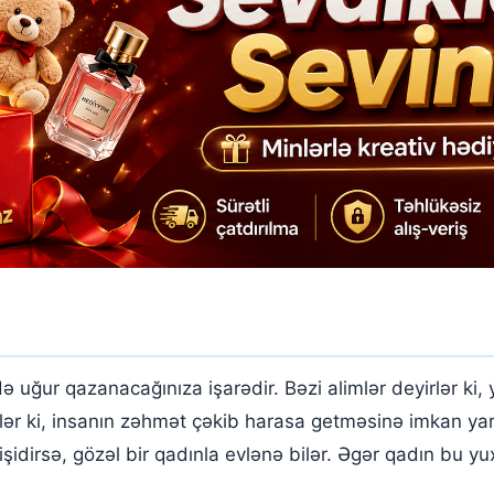
 uğur qazanacağınıza işarədir. Bəzi alimlər deyirlər k
iriblər ki, insanın zəhmət çəkib harasa getməsinə imkan y
işidirsə, gözəl bir qadınla evlənə bilər. Əgər qadın bu