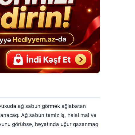
i, yuxuda ağ sabun görmək ağlabatan
aranacaq. Ağ sabun təmiz iş, halal mal və
 yuxunu görübsə, həyatında uğur qazanmaq