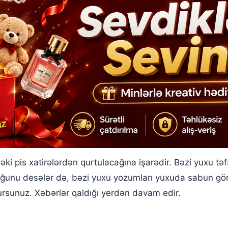
i pis xatirələrdən qurtulacağına işarədir. Bəzi yuxu tə
uğunu desələr də, bəzi yuxu yozumları yuxuda sabun gör
rsunuz. Xəbərlər qaldığı yerdən davam edir.