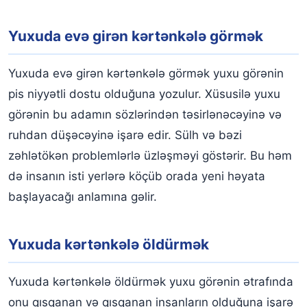
Yuxuda evə girən kərtənkələ görmək
Yuxuda evə girən kərtənkələ görmək yuxu görənin
pis niyyətli dostu olduğuna yozulur. Xüsusilə yuxu
görənin bu adamın sözlərindən təsirlənəcəyinə və
ruhdan düşəcəyinə işarə edir. Sülh və bəzi
zəhlətökən problemlərlə üzləşməyi göstərir. Bu həm
də insanın isti yerlərə köçüb orada yeni həyata
başlayacağı anlamına gəlir.
Yuxuda kərtənkələ öldürmək
Yuxuda kərtənkələ öldürmək yuxu görənin ətrafında
onu qısqanan və qısqanan insanların olduğuna işarə