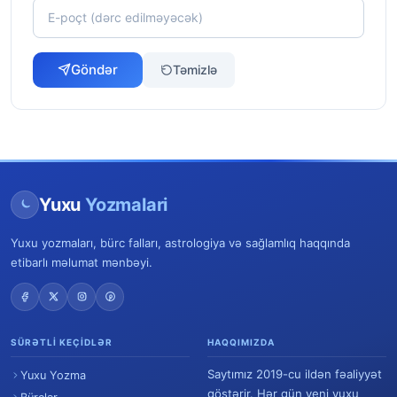
Göndər
Təmizlə
Yuxu
Yozmalari
Yuxu yozmaları, bürc falları, astrologiya və sağlamlıq haqqında
etibarlı məlumat mənbəyi.
SÜRƏTLI KEÇIDLƏR
HAQQIMIZDA
Saytımız 2019-cu ildən fəaliyyət
Yuxu Yozma
göstərir. Hər gün yeni yuxu