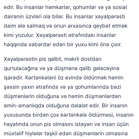
edir. Bu insanlar həmkarlar, qohumlar və ya sosial
dairənin üzvləri ola bilər. Bu insanlar xəyalpərəsti
daim ələ salmaq və onun arxasınca qeybət etmək
kimi yozulur. Xəyalpərəsti ətrafındakı insanlar
haqqında xəbərdar edən bir yuxu kimi önə çıxır.
Xəyalpərəstin pis qəlbli, məkrli dostdan
qurtulacağına və ya düşmənə qalib gələcəyinə
işarədir. Kərtənkələni öz evində öldürmək həmin
şəxsin yaxın ətrafında və ya qohumlarında bəzi
düşmənlərin olduğuna və həmin düşmənlərdən
əmin-amanlıqda olduğuna dəlalət edir. Bir insanın
yuxusunda birdən çox kərtənkələ öldürməsi, insanın
həyatında onun pis olmasını istəyən və insan üçün
müxtəlif hiylələr təşkil edən düşmənlərin olmasına