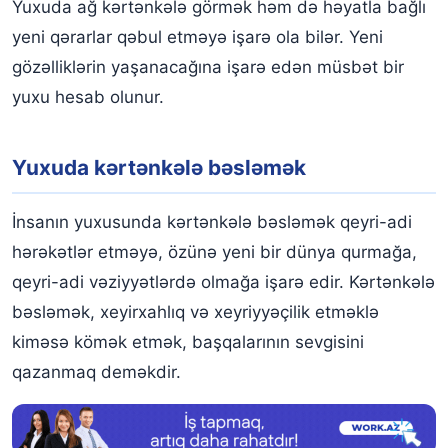
Yuxuda ağ kərtənkələ görmək həm də həyatla bağlı
yeni qərarlar qəbul etməyə işarə ola bilər. Yeni
gözəlliklərin yaşanacağına işarə edən müsbət bir
yuxu hesab olunur.
Yuxuda kərtənkələ bəsləmək
İnsanın yuxusunda kərtənkələ bəsləmək qeyri-adi
hərəkətlər etməyə, özünə yeni bir dünya qurmağa,
qeyri-adi vəziyyətlərdə olmağa işarə edir. Kərtənkələ
bəsləmək, xeyirxahlıq və xeyriyyəçilik etməklə
kiməsə kömək etmək, başqalarının sevgisini
qazanmaq deməkdir.