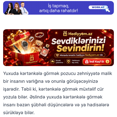
Yuxuda kərtənkələ görmək pozucu zehniyyətə malik
bir insanın varlığına və onunla görüşəcəyinizə
işarədir. Təbii ki, kərtənkələ görmək müxtəlif cür
yozula bilər. Əslində yuxuda kərtənkələ görmək
insanı bəzən şübhəli düşüncələrə və ya hadisələrə
sürükləyə bilər.