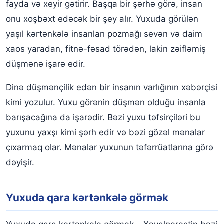
fayda və xeyir gətirir. Başqa bir şərhə görə, insan
onu xoşbəxt edəcək bir şey alır. Yuxuda görülən
yaşıl kərtənkələ insanları pozmağı sevən və daim
xaos yaradan, fitnə-fəsad törədən, lakin zəifləmiş
düşmənə işarə edir.
Dinə düşmənçilik edən bir insanın varlığının xəbərçisi
kimi yozulur. Yuxu görənin düşmən olduğu insanla
barışacağına da işarədir. Bəzi yuxu təfsirçiləri bu
yuxunu yaxşı kimi şərh edir və bəzi gözəl mənalar
çıxarmaq olar. Mənalar yuxunun təfərrüatlarına görə
dəyişir.
Yuxuda qara kərtənkələ görmək