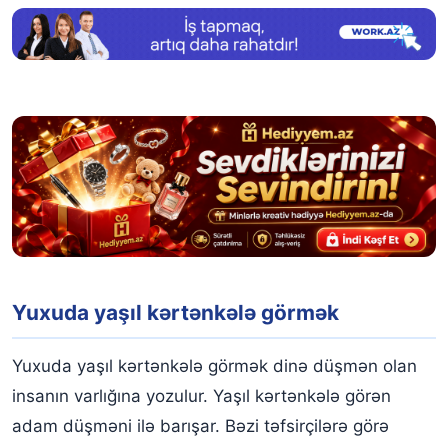
Yuxuda yaşıl kərtənkələ görmək
Yuxuda yaşıl kərtənkələ görmək dinə düşmən olan
insanın varlığına yozulur. Yaşıl kərtənkələ görən
adam düşməni ilə barışar. Bəzi təfsirçilərə görə