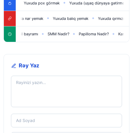
Yuxuda pox görmək
Yuxuda (uşaq dünyaya gətirmək) doğmaq
◆
◆
◆
uda nar yemək
Yuxuda balıq yemək
Yuxuda qırmızı at görmək
◆
◆
◆
eni il bayramı
SMM Nədir?
Papilloma Nədir?
Karbonat Nədir?
◆
◆
◆
Rəy Yaz