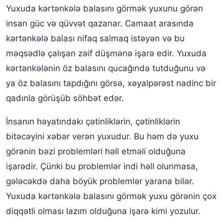
Yuxuda kərtənkələ balasını görmək yuxunu görən
insan güc və qüvvət qazanar. Camaat arasında
kərtənkələ balası nifaq salmaq istəyən və bu
məqsədlə çalışan zəif düşmənə işarə edir. Yuxuda
kərtənkələnin öz balasını qucağında tutduğunu və
ya öz balasını tapdığını görsə, xəyalpərəst nadinc bir
qadınla görüşüb söhbət edər.
İnsanın həyatındakı çətinliklərin, çətinliklərin
bitəcəyini xəbər verən yuxudur. Bu həm də yuxu
görənin bəzi problemləri həll etməli olduğuna
işarədir. Çünki bu problemlər indi həll olunmasa,
gələcəkdə daha böyük problemlər yarana bilər.
Yuxuda kərtənkələ balasını görmək yuxu görənin çox
diqqətli olması lazım olduğuna işarə kimi yozulur.