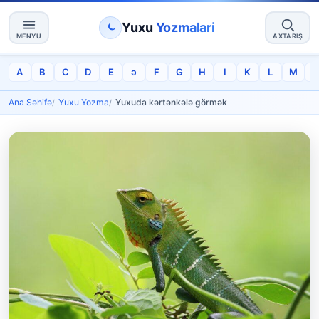
Yuxu
Yozmalari
MENYU
AXTARIŞ
A
B
C
D
E
ə
F
G
H
I
K
L
M
Ana Səhifə
Yuxu Yozma
Yuxuda kərtənkələ görmək