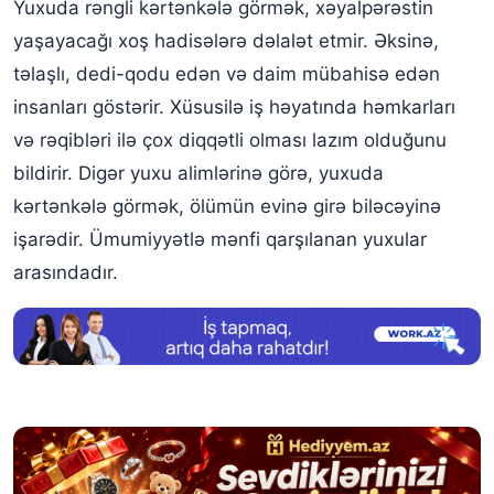
Yuxuda rəngli kərtənkələ görmək, xəyalpərəstin
yaşayacağı xoş hadisələrə dəlalət etmir. Əksinə,
təlaşlı, dedi-qodu edən və daim mübahisə edən
insanları göstərir. Xüsusilə iş həyatında həmkarları
və rəqibləri ilə çox diqqətli olması lazım olduğunu
bildirir. Digər yuxu alimlərinə görə, yuxuda
kərtənkələ görmək, ölümün evinə girə biləcəyinə
işarədir. Ümumiyyətlə mənfi qarşılanan yuxular
arasındadır.