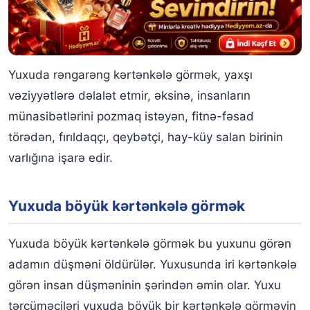
Yuxuda rəngarəng kərtənkələ görmək, yaxşı
vəziyyətlərə dəlalət etmir, əksinə, insanların
münasibətlərini pozmaq istəyən, fitnə-fəsad
törədən, fırıldaqçı, qeybətçi, hay-küy salan birinin
varlığına işarə edir.
Yuxuda böyük kərtənkələ görmək
Yuxuda böyük kərtənkələ görmək bu yuxunu görən
adamın düşməni öldürülər. Yuxusunda iri kərtənkələ
görən insan düşməninin şərindən əmin olar. Yuxu
tərcüməçiləri yuxuda böyük bir kərtənkələ görməyin