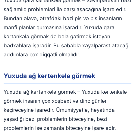
Yuxuda qara kərtənkələ görmək – Xəyalpərəstin bəzi
sağlamlıq problemləri ilə qarşılaşacağına işarə edir.
Bundan əlavə, ətrafdakı bəzi pis və pis insanların
mənfi planlar qurmasına işarədir. Yuxuda qara
kərtənkələ görmək də bəla gətirmək istəyən
bədxahlara işarədir. Bu səbəblə xəyalpərəst atacağı
addımlara çox diqqətli olmalıdır.
Yuxuda ağ kərtənkələ görmək
Yuxuda ağ kərtənkələ görmək – Yuxuda kərtənkələ
görmək insanın çox xoşbəxt və dinc günlər
keçirəcəyinə işarədir. Ümumiyyətlə, həyatında
yaşadığı bəzi problemlərin bitəcəyinə, bəzi
problemlərin isə zamanla bitəcəyinə işarə edir.