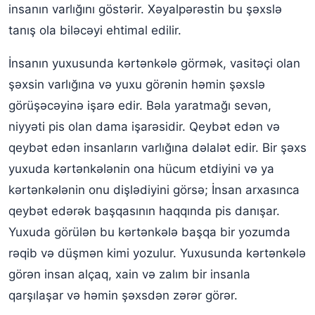
Yuxuda rəngli kərtənkələ görmək
insanın varlığını göstərir. Xəyalpərəstin bu şəxslə
tanış ola biləcəyi ehtimal edilir.
Yuxuda böyük kərtənkələ görmək
İnsanın yuxusunda kərtənkələ görmək, vasitəçi olan
Yuxuda kərtənkələ balasını görmək
şəxsin varlığına və yuxu görənin həmin şəxslə
Yuxuda yaşıl kərtənkələ görmək
görüşəcəyinə işarə edir. Bəla yaratmağı sevən,
Yuxuda qara kərtənkələ görmək
niyyəti pis olan dama işarəsidir. Qeybət edən və
Yuxuda ağ kərtənkələ görmək
qeybət edən insanların varlığına dəlalət edir. Bir şəxs
yuxuda kərtənkələnin ona hücum etdiyini və ya
Yuxuda kərtənkələ bəsləmək
kərtənkələnin onu dişlədiyini görsə; İnsan arxasınca
qeybət edərək başqasının haqqında pis danışar.
Yuxuda görülən bu kərtənkələ başqa bir yozumda
rəqib və düşmən kimi yozulur. Yuxusunda kərtənkələ
görən insan alçaq, xain və zalım bir insanla
qarşılaşar və həmin şəxsdən zərər görər.