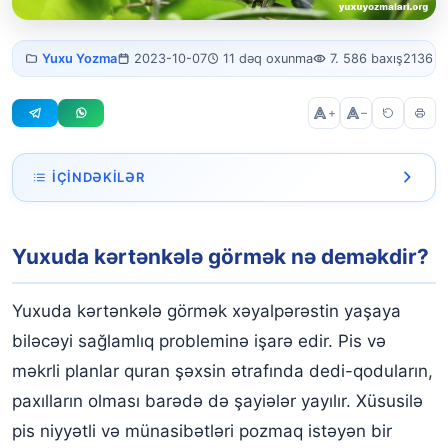
Yuxuda kərtənkələ
Yuxu Yozma
2023-10-07
11 dəq oxunma
7. 586 baxış
2136 s
görmək
+
–
İÇINDƏKILƏR
Yuxuda kərtənkələ görmək nə deməkdir?
Yuxuda kərtənkələ görmək nə deməkdir?
Yuxuda evə girən kərtənkələ görmək
Yuxuda kərtənkələ öldürmək
Yuxuda kərtənkələ görmək xəyalpərəstin yaşaya
Yuxuda kərtənkələ öldürüb ətini yemək
biləcəyi sağlamlıq probleminə işarə edir. Pis və
məkrli planlar quran şəxsin ətrafında dedi-qoduların,
Yuxuda sizi dişləyən kərtənkələ görmək
paxılların olması barədə də şayiələr yayılır. Xüsusilə
Yuxuda kərtənkələnin dişləməsi
pis niyyətli və münasibətləri pozmaq istəyən bir