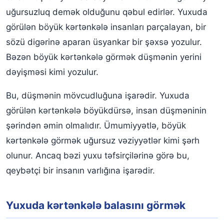
uğursuzluq demək olduğunu qəbul edirlər. Yuxuda
görülən böyük kərtənkələ insanları parçalayan, bir
sözü digərinə aparan üsyankar bir şəxsə yozulur.
Bəzən böyük kərtənkələ görmək düşmənin yerini
dəyişməsi kimi yozulur.
Bu, düşmənin mövcudluğuna işarədir. Yuxuda
görülən kərtənkələ böyükdürsə, insan düşməninin
şərindən əmin olmalıdır. Ümumiyyətlə, böyük
kərtənkələ görmək uğursuz vəziyyətlər kimi şərh
olunur. Ancaq bəzi yuxu təfsirçilərinə görə bu,
qeybətçi bir insanın varlığına işarədir.
Yuxuda kərtənkələ balasını görmək