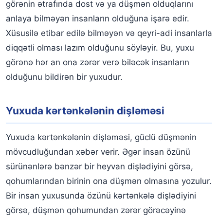
görənin ətrafında dost və ya düşmən olduqlarını
anlaya bilməyən insanların olduğuna işarə edir.
Xüsusilə etibar edilə bilməyən və qeyri-adi insanlarla
diqqətli olması lazım olduğunu söyləyir. Bu, yuxu
görənə hər an ona zərər verə biləcək insanların
olduğunu bildirən bir yuxudur.
Yuxuda kərtənkələnin dişləməsi
Yuxuda kərtənkələnin dişləməsi, güclü düşmənin
mövcudluğundan xəbər verir. Əgər insan özünü
sürünənlərə bənzər bir heyvan dişlədiyini görsə,
qohumlarından birinin ona düşmən olmasına yozulur.
Bir insan yuxusunda özünü kərtənkələ dişlədiyini
görsə, düşmən qohumundan zərər görəcəyinə