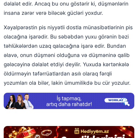
dəlalət edir. Ancaq bu onu göstərir ki, düşmənlərin
insana zərər verə biləcək gücləri yoxdur.
Xəyalpərəstin pis niyyətli dostla münasibətlərinin pis
olacağına işarədir. Bu səbəbdən yuxu görənin bəzi
təhlükələrdən uzaq qalacağına işarə edir. Bundan
əlavə, onun düşməni olduğuna və düşməninə qalib
gələcəyinə dəlalət etdiyi deyilir. Yuxuda kərtənkələ
öldürməyin təfərrüatlardan asılı olaraq fərqli
yozumları ola bilər, lakin ümumilikdə bu cür yozulur.