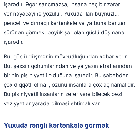
işarədir. Əgər sancmazsa, insana heç bir zərər
verməyəcəyinə yozulur. Yuxuda ilan buynuzlu,
pəncəli və dırnaqlı kərtənkələ və ya buna bənzər
sürünən görmək, böyük şər olan güclü düşmənə
işarədir.
Bu, güclü düşmənin mövcudluğundan xəbər verir.
Bu, şəxsin qohumlarından və ya yaxın ətraflarından
birinin pis niyyətli olduğuna işarədir. Bu səbəbdən
çox diqqətli olmalı, özünü insanlara çox açmamalıdır.
Bu pis niyyətli insanların zərər verə biləcək bəzi
vəziyyətlər yarada bilməsi ehtimalı var.
Yuxuda rəngli kərtənkələ görmək