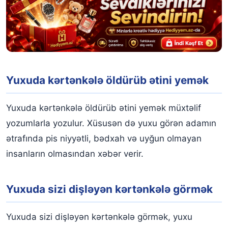
Yuxuda kərtənkələ öldürüb ətini yemək
Yuxuda kərtənkələ öldürüb ətini yemək müxtəlif
yozumlarla yozulur. Xüsusən də yuxu görən adamın
ətrafında pis niyyətli, bədxah və uyğun olmayan
insanların olmasından xəbər verir.
Yuxuda sizi dişləyən kərtənkələ görmək
Yuxuda sizi dişləyən kərtənkələ görmək, yuxu