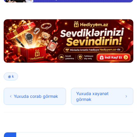
k
Yuxuda xəyanət
Yuxuda corab görmək
görmək