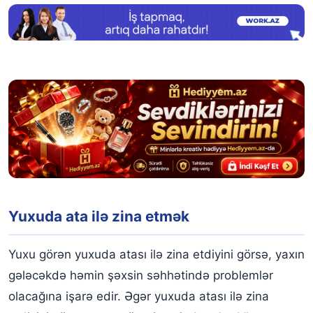
Yuxuda ata ilə zina etmək
Yuxu görən yuxuda atası ilə zina etdiyini görsə, yaxın
gələcəkdə həmin şəxsin səhhətində problemlər
olacağına işarə edir. Əgər yuxuda atası ilə zina