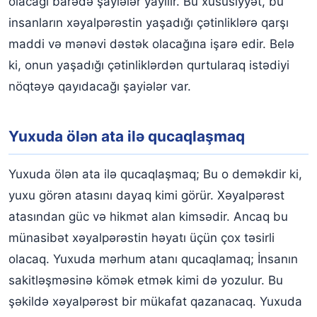
olacağı barədə şayiələr yayılır. Bu xüsusiyyət, bu
insanların xəyalpərəstin yaşadığı çətinliklərə qarşı
maddi və mənəvi dəstək olacağına işarə edir. Belə
ki, onun yaşadığı çətinliklərdən qurtularaq istədiyi
nöqtəyə qayıdacağı şayiələr var.
Yuxuda ölən ata ilə qucaqlaşmaq
Yuxuda ölən ata ilə qucaqlaşmaq; Bu o deməkdir ki,
yuxu görən atasını dayaq kimi görür. Xəyalpərəst
atasından güc və hikmət alan kimsədir. Ancaq bu
münasibət xəyalpərəstin həyatı üçün çox təsirli
olacaq. Yuxuda mərhum atanı qucaqlamaq; İnsanın
sakitləşməsinə kömək etmək kimi də yozulur. Bu
şəkildə xəyalpərəst bir mükafat qazanacaq. Yuxuda