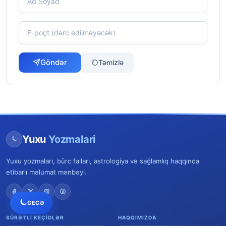
Göndər
Təmizlə
Yuxu
Yozmalari
Yuxu yozmaları, bürc falları, astrologiya və sağlamlıq haqqında
etibarlı məlumat mənbəyi.
GECƏ
SÜRƏTLI KEÇIDLƏR
HAQQIMIZDA