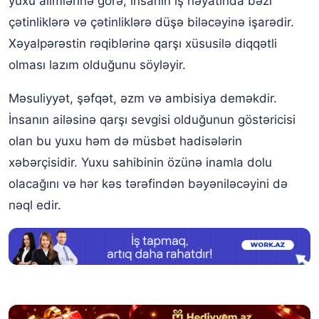
yuxu alimlərinə görə, insanın iş həyatında bəzi
çətinliklərə və çətinliklərə düşə biləcəyinə işarədir.
Yuxuda atasının güldüyünü görmək
Xəyalpərəstin rəqiblərinə qarşı xüsusilə diqqətli
Yuxuda atasının əsəbləşdiyini görmək
olması lazım olduğunu söyləyir.
Yuxuda ögey ata görmək
Məsuliyyət, şəfqət, əzm və ambisiya deməkdir.
Yuxuda atasını öpmək
İnsanın ailəsinə qarşı sevgisi olduğunun göstəricisi
Yuxuda atasının boşandığını görmək
olan bu yuxu həm də müsbət hadisələrin
xəbərçisidir. Yuxu sahibinin özünə inamla dolu
Yuxuda atasının cənazəsini görmək
olacağını və hər kəs tərəfindən bəyəniləcəyini də
Yuxuda atasının qışqırdığını görmək
nəql edir.
Yuxuda atasının yandığını görmək
Yuxuda atasının pul verdiyini görmək
Yuxuda atası ilə döyüşdüyünü görmək
Yuxuda atası tərəfindən döyülməsi