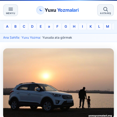
Yuxu
Yozmalari
MENYU
AXTARIŞ
A
B
C
D
E
ə
F
G
H
I
K
L
M
Ana Səhifə
Yuxu Yozma
Yuxuda ata görmək