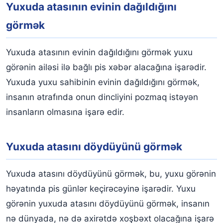
Yuxuda atasının evinin dağıldığını
görmək
Yuxuda atasının evinin dağıldığını görmək yuxu
görənin ailəsi ilə bağlı pis xəbər alacağına işarədir.
Yuxuda yuxu sahibinin evinin dağıldığını görmək,
insanın ətrafında onun dincliyini pozmaq istəyən
insanların olmasına işarə edir.
Yuxuda atasını döydüyünü görmək
Yuxuda atasını döydüyünü görmək, bu, yuxu görənin
həyatında pis günlər keçirəcəyinə işarədir. Yuxu
görənin yuxuda atasını döydüyünü görmək, insanın
nə dünyada, nə də axirətdə xoşbəxt olacağına işarə