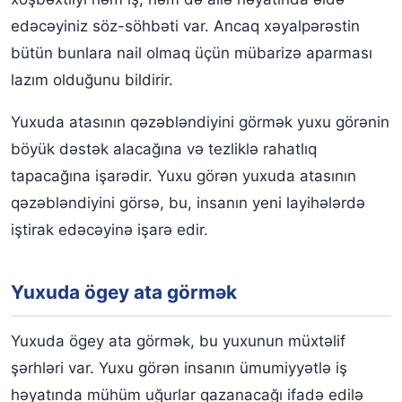
edəcəyiniz söz-söhbəti var. Ancaq xəyalpərəstin
bütün bunlara nail olmaq üçün mübarizə aparması
lazım olduğunu bildirir.
Yuxuda atasının qəzəbləndiyini görmək yuxu görənin
böyük dəstək alacağına və tezliklə rahatlıq
tapacağına işarədir. Yuxu görən yuxuda atasının
qəzəbləndiyini görsə, bu, insanın yeni layihələrdə
iştirak edəcəyinə işarə edir.
Yuxuda ögey ata görmək
Yuxuda ögey ata görmək, bu yuxunun müxtəlif
şərhləri var. Yuxu görən insanın ümumiyyətlə iş
həyatında mühüm uğurlar qazanacağı ifadə edilə