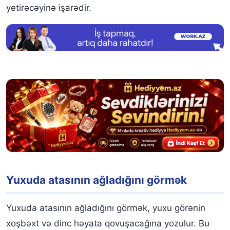
yetirəcəyinə işarədir.
Yuxuda atasının ağladığını görmək
Yuxuda atasının ağladığını görmək, yuxu görənin
xoşbəxt və dinc həyata qovuşacağına yozulur. Bu