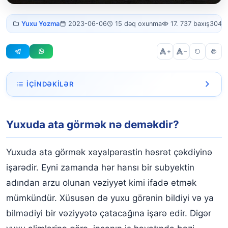
Yuxuda ata
Yuxu Yozma
2023-06-06
15 dəq oxunma
17. 737 baxış
3041 
görmək
+
–
İÇINDƏKILƏR
Yuxuda ata görmək nə deməkdir?
Yuxuda ata görmək nə deməkdir?
Yuxuda ata olduğunu görmək
Yuxuda atanı qucaqlmaq
Yuxuda ata görmək xəyalpərəstin həsrət çəkdiyinə
Yuxuda ölən ata ilə danışmaq
işarədir. Eyni zamanda hər hansı bir subyektin
adından arzu olunan vəziyyət kimi ifadə etmək
Yuxuda ölən ata ilə qucaqlaşmaq
mümkündür. Xüsusən də yuxu görənin bildiyi və ya
Yuxuda ölən atanın ağlaması
bilmədiyi bir vəziyyətə çatacağına işarə edir. Digər
Yuxuda atasının ağladığını görmək