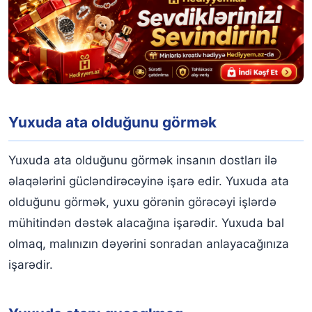
Yuxuda atanızla evli olduğunuzu görmək
Yuxuda ata-oğul davası görmək
Yuxuda ata və ananın boşandığını görmək
Yuxuda atasının evinin dağıldığını görmək
Yuxuda ata olduğunu görmək
Yuxuda atasını döydüyünü görmək
Yuxuda atasının qucağında körpə uşaq görmək
Yuxuda ata olduğunu görmək insanın dostları ilə
əlaqələrini gücləndirəcəyinə işarə edir. Yuxuda ata
Yuxuda atası tərəfindən öldürüldüyünü görmək
olduğunu görmək, yuxu görənin görəcəyi işlərdə
Yuxudu atasını öldürmək
mühitindən dəstək alacağına işarədir. Yuxuda bal
Yuxuda atasının əlini öpmək
olmaq, malınızın dəyərini sonradan anlayacağınıza
işarədir.
Yuxuda ata evinə köçmək
Yuxuda başqasına ata demək