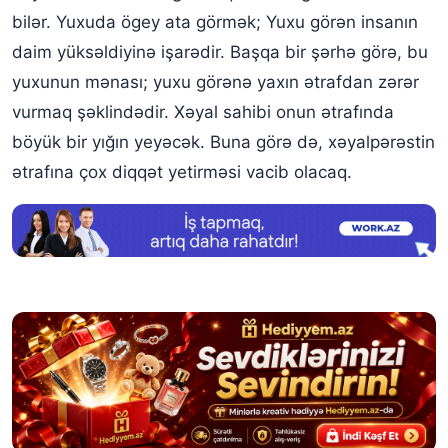
bilər. Yuxuda ögey ata görmək; Yuxu görən insanın
daim yüksəldiyinə işarədir. Başqa bir şərhə görə, bu
yuxunun mənası; yuxu görənə yaxın ətrafdan zərər
vurmaq şəklindədir. Xəyal sahibi onun ətrafında
böyük bir yığın yeyəcək. Buna görə də, xəyalpərəstin
ətrafına çox diqqət yetirməsi vacib olacaq.