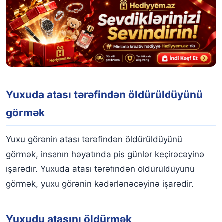
Yuxuda atası tərəfindən öldürüldüyünü
görmək
Yuxu görənin atası tərəfindən öldürüldüyünü
görmək, insanın həyatında pis günlər keçirəcəyinə
işarədir. Yuxuda atası tərəfindən öldürüldüyünü
görmək, yuxu görənin kədərlənəcəyinə işarədir.
Yuxudu atasını öldürmək