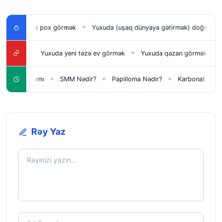
pox görmək
Yuxuda (uşaq dünyaya gətirmək) doğmaq
Yuxuda se
◆
◆
Yuxuda yeni təzə ev görmək
Yuxuda qazan görmək
Yuxuda ilan 
◆
◆
ramı
SMM Nədir?
Papilloma Nədir?
Karbonat Nədir?
8 no
◆
◆
◆
◆
Rəy Yaz