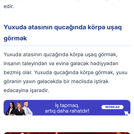
edir.
Yuxuda atasının qucağında körpə uşaq
görmək
Yuxuda atasının qucağında körpə uşaq görmək,
insanın taleyindən və evinə gələcək hədiyyədən
bezmiş olar. Yuxuda qucağında körpə görmək, yuxu
görənin yaxın gələcəkdə bir məclisdə iştirak
edəcəyinə işarədir.