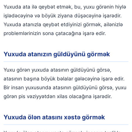
Yuxuda ata ilə qeybət etmək, bu, yuxu görənin hiylə
işlədəcəyinə və böyük ziyana düşəcəyinə işarədir.
Yuxuda atanızla qeybət etdiyinizi görmək, ailənizlə
problemlərinizin sona çatacağına işarə edir.
Yuxuda atanızın güldüyünü görmək
Yuxu görən yuxuda atasının güldüyünü görsə,
atasının başına böyük bəlalar gələcəyinə işarə edir.
Bir insan yuxusunda atasının güldüyünü görsə, yuxu
görən pis vəziyyətdən xilas olacağına işarədir.
Yuxuda ölən atasını xəstə görmək