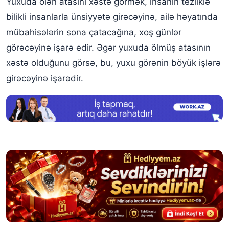
Yuxuda ölən atasını xəstə görmək, insanın tezliklə
bilikli insanlarla ünsiyyətə girəcəyinə, ailə həyatında
mübahisələrin sona çatacağına, xoş günlər
görəcəyinə işarə edir. Əgər yuxuda ölmüş atasının
xəstə olduğunu görsə, bu, yuxu görənin böyük işlərə
girəcəyinə işarədir.