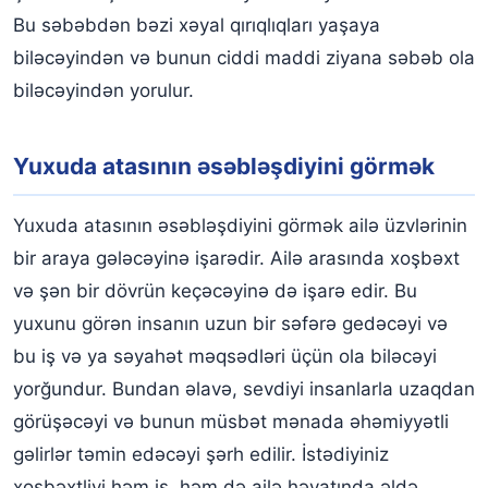
Bu səbəbdən bəzi xəyal qırıqlıqları yaşaya
biləcəyindən və bunun ciddi maddi ziyana səbəb ola
biləcəyindən yorulur.
Yuxuda atasının əsəbləşdiyini görmək
Yuxuda atasının əsəbləşdiyini görmək ailə üzvlərinin
bir araya gələcəyinə işarədir. Ailə arasında xoşbəxt
və şən bir dövrün keçəcəyinə də işarə edir. Bu
yuxunu görən insanın uzun bir səfərə gedəcəyi və
bu iş və ya səyahət məqsədləri üçün ola biləcəyi
yorğundur. Bundan əlavə, sevdiyi insanlarla uzaqdan
görüşəcəyi və bunun müsbət mənada əhəmiyyətli
gəlirlər təmin edəcəyi şərh edilir. İstədiyiniz
xoşbəxtliyi həm iş, həm də ailə həyatında əldə