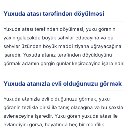
Yuxuda atası tərəfindən döyülməsi
Yuxuda atası tərəfindən döyülməsi, yuxu görənin
yaxın gələcəkdə böyük səhvlər edəcəyinə və bu
səhvlər üzündən böyük maddi ziyana uğrayacağına
işarədir. Yuxuda atanız tərəfindən döyüldüyünü
görmək adamın gərgin günlər keçirəcəyinə işarə edir.
Yuxuda atanızla evli olduğunuzu görmək
Yuxuda atanızla evli olduğunuzu görmək, yuxu
görənin tezliklə birisi ilə tanış olacağına və bu şəxslə
evlənəcəyinə işarədir. Yuxu görən yuxuda atası ilə
evləndiyini görsə, həyatında heç bir mənfilik