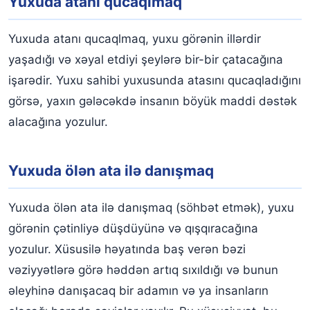
Yuxuda atanı qucaqlmaq
Yuxuda ata ilə zina etmək
Yuxuda atanızla birlikdə maşına mindiyinizi görmək
Yuxuda atanı qucaqlmaq, yuxu görənin illərdir
yaşadığı və xəyal etdiyi şeylərə bir-bir çatacağına
Yuxuda ata ilə qeybət etmək
işarədir. Yuxu sahibi yuxusunda atasını qucaqladığını
Yuxuda atanızın güldüyünü görmək
görsə, yaxın gələcəkdə insanın böyük maddi dəstək
Yuxuda ölən atasını xəstə görmək
alacağına yozulur.
Yuxuda atasını sərxoş görmək
Yuxuda ölən ata ilə danışmaq
Yuxuda ölən ata ilə danışmaq (söhbət etmək), yuxu
görənin çətinliyə düşdüyünə və qışqıracağına
yozulur. Xüsusilə həyatında baş verən bəzi
vəziyyətlərə görə həddən artıq sıxıldığı və bunun
əleyhinə danışacaq bir adamın və ya insanların