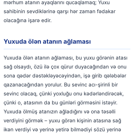
mərhum atanın ayaqlarını qucaqlamaq; Yuxu
sahibinin sevdiklərinə qarşı hər zaman fədakar
olacağına işarə edir.
Yuxuda ölən atanın ağlaması
Yuxuda ölən atanın ağlaması, bu yuxu görənin atası
sağ olsaydı, özü ilə çox qürur duyacağından və onu
sona qədər dəstəkləyəcəyindən, işə girib qələbələr
qazanacağından yorulur. Bu sevinc acı-şirinli bir
sevinc olacaq, çünki yoxluğu onu kədərləndirəcək,
çünki o, atasının da bu günləri görməsini istəyir.
Yuxuda ölmüş atanızın ağladığını və ona təsəlli
verdiyini görmək – yuxu görən kişinin atasına sağ
ikən verdiyi və yerinə yetirə bilmədiyi sözü yerinə