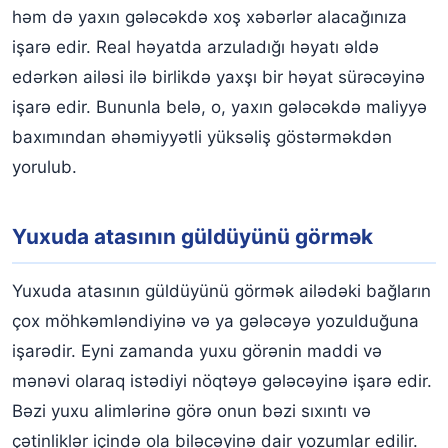
həm də yaxın gələcəkdə xoş xəbərlər alacağınıza
işarə edir. Real həyatda arzuladığı həyatı əldə
edərkən ailəsi ilə birlikdə yaxşı bir həyat sürəcəyinə
işarə edir. Bununla belə, o, yaxın gələcəkdə maliyyə
baxımından əhəmiyyətli yüksəliş göstərməkdən
yorulub.
Yuxuda atasının güldüyünü görmək
Yuxuda atasının güldüyünü görmək ailədəki bağların
çox möhkəmləndiyinə və ya gələcəyə yozulduğuna
işarədir. Eyni zamanda yuxu görənin maddi və
mənəvi olaraq istədiyi nöqtəyə gələcəyinə işarə edir.
Bəzi yuxu alimlərinə görə onun bəzi sıxıntı və
çətinliklər içində ola biləcəyinə dair yozumlar edilir.