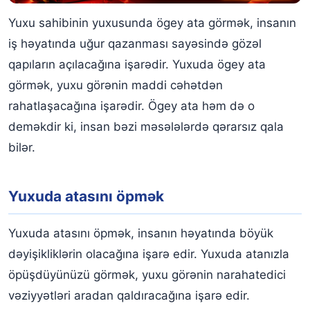
Yuxu sahibinin yuxusunda ögey ata görmək, insanın
iş həyatında uğur qazanması sayəsində gözəl
qapıların açılacağına işarədir. Yuxuda ögey ata
görmək, yuxu görənin maddi cəhətdən
rahatlaşacağına işarədir. Ögey ata həm də o
deməkdir ki, insan bəzi məsələlərdə qərarsız qala
bilər.
Yuxuda atasını öpmək
Yuxuda atasını öpmək, insanın həyatında böyük
dəyişikliklərin olacağına işarə edir. Yuxuda atanızla
öpüşdüyünüzü görmək, yuxu görənin narahatedici
vəziyyətləri aradan qaldıracağına işarə edir.