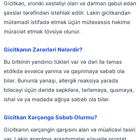
Gicitkan, xroniki xəstəliyi olan və dərman qəbul edən
şəxslər tərəfindən istehlak edilir. Lakin gicitkandan
mütəmadi istifadə etmək üçün mütəxəssis həkimə
müraciət etmək tövsiyə olunur.
Gicitkanın Zərərləri Nələrdir?
Bu bitkinin yandırıcı tükləri var və dəri ilə təmas
etdikdə əvvəlcə yanma və qaşınmaya səbəb ola
bilər. Bununla yanaşı, allergik reaksiya yarada
biləcəyi üçün dəridə səpkilərə, tərləməyə, qusmaya,
ishal və ya mədədə ağrıya səbəb ola bilər.
Gicitkan Xərçəngə Səbəb Olurmu?
Gicitkanın xərçəngin qarşısını alan və müalicəvi təsiri
var. Lakin aparılmış araşdırmalar xüsusilə prostat