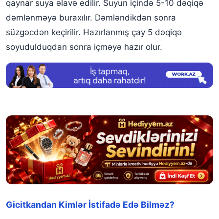
qaynar suya əlavə edilir. Suyun içində 5-10 dəqiqə
dəmlənməyə buraxılır. Dəmləndikdən sonra
süzgəcdən keçirilir. Hazırlanmış çay 5 dəqiqə
soyudulduqdan sonra içməyə hazır olur.
Gicitkandan Kimlər İstifadə Edə Bilməz?