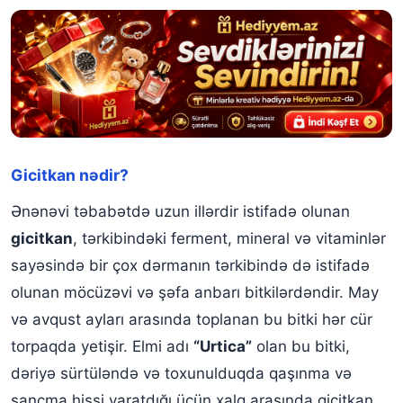
Gicitkan nədir?
Ənənəvi təbabətdə uzun illərdir istifadə olunan
gicitkan
, tərkibindəki ferment, mineral və vitaminlər
sayəsində bir çox dərmanın tərkibində də istifadə
olunan möcüzəvi və şəfa anbarı bitkilərdəndir. May
və avqust ayları arasında toplanan bu bitki hər cür
torpaqda yetişir. Elmi adı
“Urtica”
olan bu bitki,
dəriyə sürtüləndə və toxunulduqda qaşınma və
sancma hissi yaratdığı üçün xalq arasında gicitkan