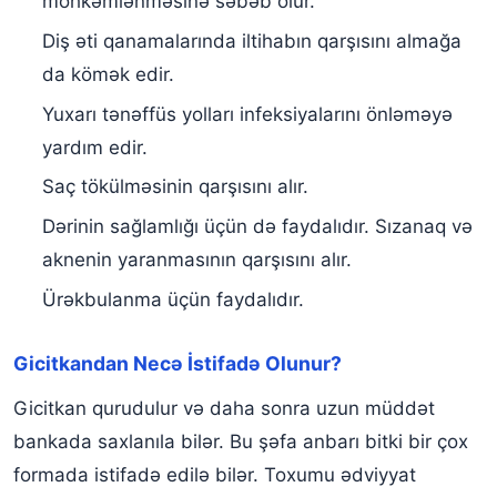
möhkəmlənməsinə səbəb olur.
Diş əti qanamalarında iltihabın qarşısını almağa
da kömək edir.
Yuxarı tənəffüs yolları infeksiyalarını önləməyə
yardım edir.
Saç tökülməsinin qarşısını alır.
Dərinin sağlamlığı üçün də faydalıdır. Sızanaq və
aknenin yaranmasının qarşısını alır.
Ürəkbulanma üçün faydalıdır.
Gicitkandan Necə İstifadə Olunur?
Gicitkan qurudulur və daha sonra uzun müddət
bankada saxlanıla bilər. Bu şəfa anbarı bitki bir çox
formada istifadə edilə bilər. Toxumu ədviyyat