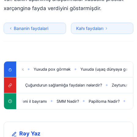
xərçənginə fayda verdiyini göstərmişdir.
Bananin faydalari
Kahı faydaları
 görmək
Yuxuda pox görmək
Yuxuda (uşaq dünyaya gətirmək) d
◆
◆
ı
Çuğundurun sağlamlığa faydaları nələrdir?
Zeytunun faydaları h
◆
◆
n
Yeni il bayramı
SMM Nədir?
Papilloma Nədir?
Karbonat
◆
◆
◆
◆
Rəy Yaz