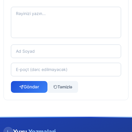
Göndər
Təmizlə
Yuxu
Yozmalari