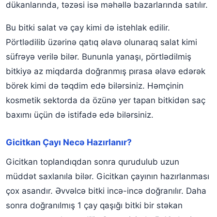
dükanlarında, təzəsi isə məhəllə bazarlarında satılır.
Bu bitki salat və çay kimi də istehlak edilir.
Pörtlədilib üzərinə qatıq əlavə olunaraq salat kimi
süfrəyə verilə bilər. Bununla yanaşı, pörtlədilmiş
bitkiyə az miqdarda doğranmış pırasa əlavə edərək
börek kimi də təqdim edə bilərsiniz. Həmçinin
kosmetik sektorda da özünə yer tapan bitkidən saç
baxımı üçün də istifadə edə bilərsiniz.
Gicitkan Çayı Necə Hazırlanır?
Gicitkan toplandıqdan sonra qurudulub uzun
müddət saxlanıla bilər. Gicitkan çayının hazırlanması
çox asandır. Əvvəlcə bitki incə-incə doğranılır. Daha
sonra doğranılmış 1 çay qaşığı bitki bir stəkan