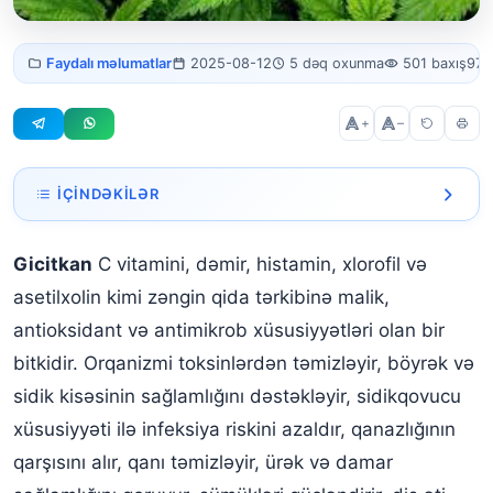
Gicitkan
Faydalı məlumatlar
2025-08-12
5 dəq oxunma
501 baxış
974
faydalari
+
–
İÇINDƏKILƏR
Gicitkan nədir?
Gicitkan
C vitamini, dəmir, histamin, xlorofil və
Gicitkanın Faydaları Nələrdir?
asetilxolin kimi zəngin qida tərkibinə malik,
Gicitkandan Necə İstifadə Olunur?
antioksidant və antimikrob xüsusiyyətləri olan bir
bitkidir. Orqanizmi toksinlərdən təmizləyir, böyrək və
Gicitkan Çayı Necə Hazırlanır?
sidik kisəsinin sağlamlığını dəstəkləyir, sidikqovucu
Gicitkandan Kimlər İstifadə Edə Bilməz?
xüsusiyyəti ilə infeksiya riskini azaldır, qanazlığının
Gicitkanın Zərərləri Nələrdir?
qarşısını alır, qanı təmizləyir, ürək və damar