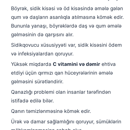
Böyrək, sidik kisəsi və öd kisəsində əmələ gələn
qum və daşların asanlıqla atılmasına kömək edir.
Bununla yanaşı, böyrəklərdə daş və qum əmələ
gəlməsinin də qarşısını alır.
Sidikqovucu xüsusiyyəti var, sidik kisəsini ödem
və infeksiyalardan qoruyur.
Yüksək miqdarda
C vitamini və dəmir
ehtiva
etdiyi üçün qırmızı qan hüceyrələrinin əmələ
gəlməsini sürətləndirir.
Qanazlığı problemi olan insanlar tərəfindən
istifadə edilə bilər.
Qanın təmizlənməsinə kömək edir.
Ürək və damar sağlamlığını qoruyur, sümüklərin