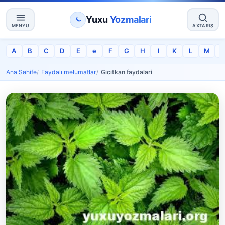
Yuxu
Yozmalari
MENYU
AXTARIŞ
A
B
C
D
E
ə
F
G
H
I
K
L
M
Ana Səhifə
Faydalı məlumatlar
Gicitkan faydalari