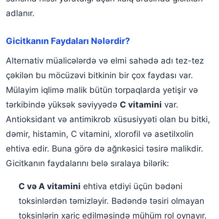
adlanır.
Gicitkanın Faydaları Nələrdir?
Alternativ müalicələrdə və elmi sahədə adı tez-tez
çəkilən bu möcüzəvi bitkinin bir çox faydası var.
Mülayim iqlimə malik bütün torpaqlarda yetişir və
tərkibində yüksək səviyyədə
C vitamini
var.
Antioksidant və antimikrob xüsusiyyəti olan bu bitki,
dəmir, histamin, C vitamini, xlorofil və asetilxolin
ehtiva edir. Buna görə də ağrıkəsici təsirə malikdir.
Gicitkanın faydalarını belə sıralaya bilərik:
C və A vitamini
ehtiva etdiyi üçün bədəni
toksinlərdən təmizləyir. Bədəndə təsiri olmayan
toksinlərin xaric edilməsində mühüm rol oynayır.