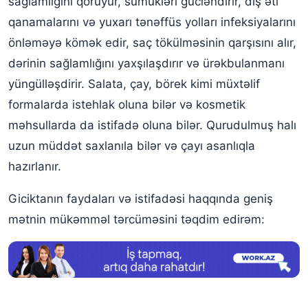
sağlamlığını qoruyur, sümükləri gücləndirir, diş əti
Gicitkan Xərçəngə Səbəb Olurmu?
qanamalarını və yuxarı tənəffüs yolları infeksiyalarını
önləməyə kömək edir, saç tökülməsinin qarşısını alır,
dərinin sağlamlığını yaxşılaşdırır və ürəkbulanmanı
yüngülləşdirir. Salata, çay, börek kimi müxtəlif
formalarda istehlak oluna bilər və kosmetik
məhsullarda da istifadə oluna bilər. Qurudulmuş halı
uzun müddət saxlanıla bilər və çayı asanlıqla
hazırlanır.
Giciktanın faydaları və istifadəsi haqqında geniş
mətnin mükəmməl tərcüməsini təqdim edirəm: