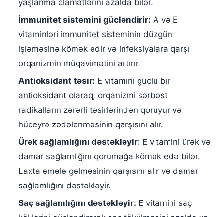
yaşlanma əlamətlərini azalda bilər.
İmmunitet sistemini gücləndirir:
A və E
vitaminləri immunitet sisteminin düzgün
işləməsinə kömək edir və infeksiyalara qarşı
orqanizmin müqavimətini artırır.
Antioksidant təsir:
E vitamini güclü bir
antioksidant olaraq, orqanizmi sərbəst
radikalların zərərli təsirlərindən qoruyur və
hüceyrə zədələnməsinin qarşısını alır.
Ürək sağlamlığını dəstəkləyir:
E vitamini ürək və
damar sağlamlığını qorumağa kömək edə bilər.
Laxta əmələ gəlməsinin qarşısını alır və damar
sağlamlığını dəstəkləyir.
Saç sağlamlığını dəstəkləyir:
E vitamini saç