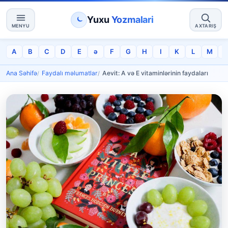
Yuxu
Yozmalari
MENYU
AXTARIŞ
A
B
C
D
E
ə
F
G
H
I
K
L
M
Ana Səhifə
Faydalı məlumatlar
Aevit: A və E vitaminlərinin faydaları