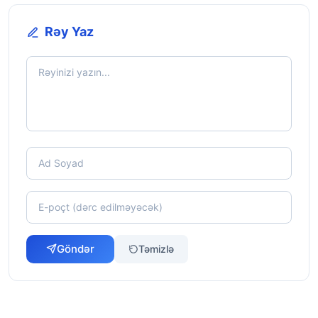
Rəy Yaz
Göndər
Təmizlə