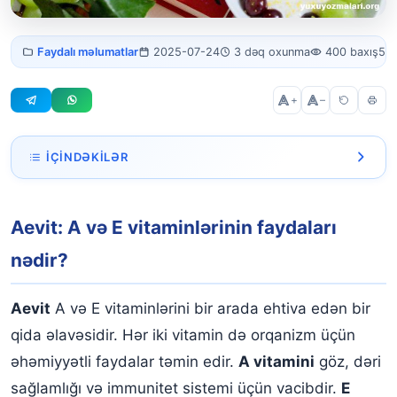
Aevit: A və E vitaminlərinin
Faydalı məlumatlar
2025-07-24
3 dəq oxunma
400 baxış
541
faydaları
+
–
İÇINDƏKILƏR
Aevit: A və E vitaminlərinin faydaları nədir?
Aevit: A və E vitaminlərinin faydaları
Aevitin faydaları:
nədir?
Aevit vitamininin faydaları bunlardır:
Aevit
A və E vitaminlərini bir arada ehtiva edən bir
qida əlavəsidir. Hər iki vitamin də orqanizm üçün
əhəmiyyətli faydalar təmin edir.
A vitamini
göz, dəri
sağlamlığı və immunitet sistemi üçün vacibdir.
E