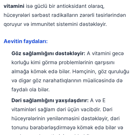
vitamini
isə güclü bir antioksidant olaraq,
hüceyrələri sərbəst radikalların zərərli təsirlərindən
qoruyur və immunitet sistemini dəstəkləyir.
Aevitin faydaları:
Göz sağlamlığını dəstəkləyir:
A vitamini gecə
korluğu kimi görmə problemlərinin qarşısını
almağa kömək edə bilər. Həmçinin, göz quruluğu
və digər göz narahatlıqlarının müalicəsində də
faydalı ola bilər.
Dəri sağlamlığını yaxşılaşdırır:
A və E
vitaminləri sağlam dəri üçün vacibdir. Dəri
hüceyrələrinin yenilənməsini dəstəkləyir, dəri
tonunu bərabərləşdirməyə kömək edə bilər və