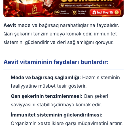
Aevit
mədə və bağırsaq narahatlıqlarına faydalıdır.
Qan şəkərini tənzimləməyə kömək edir, immunitet
sistemini gücləndirir və dəri sağlamlığını qoruyur.
Aevit vitamininin faydaları bunlardır:
Mədə və bağırsaq sağlamlığı:
Həzm sisteminin
fəaliyyətinə müsbət təsir göstərir.
Qan şəkərinin tənzimlənməsi:
Qan şəkəri
səviyyəsini stabilləşdirməyə kömək edir.
İmmunitet sisteminin gücləndirilməsi:
Orqanizmin xəstəliklərə qarşı müqavimətini artırır.