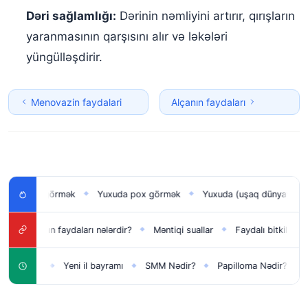
Dəri sağlamlığı:
Dərinin nəmliyini artırır, qırışların
yaranmasının qarşısını alır və ləkələri
yüngülləşdirir.
Menovazin faydalari
Alçanın faydaları
n uşağı görmək
Yuxuda pox görmək
Yuxuda (uşaq dünyaya gəti
◆
◆
arpağının faydaları nələrdir?
Məntiqi suallar
Faydalı bitkilər ve onl
◆
◆
lar üçün
Yeni il bayramı
SMM Nədir?
Papilloma Nədir?
Ka
◆
◆
◆
◆