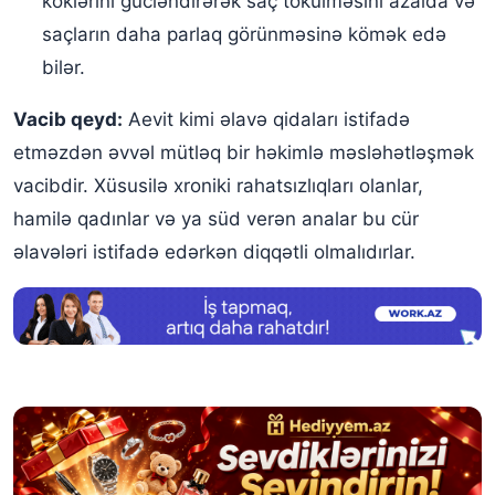
köklərini gücləndirərək saç tökülməsini azalda və
saçların daha parlaq görünməsinə kömək edə
bilər.
Vacib qeyd:
Aevit kimi əlavə qidaları istifadə
etməzdən əvvəl mütləq bir həkimlə məsləhətləşmək
vacibdir. Xüsusilə xroniki rahatsızlıqları olanlar,
hamilə qadınlar və ya süd verən analar bu cür
əlavələri istifadə edərkən diqqətli olmalıdırlar.