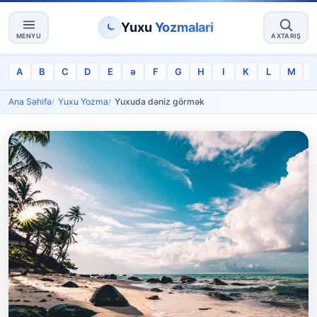
Yuxu
Yozmalari
MENYU
AXTARIŞ
A
B
C
D
E
ə
F
G
H
I
K
L
M
Ana Səhifə
Yuxu Yozma
Yuxuda dəniz görmək