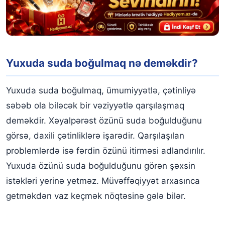
Yuxuda suda boğulmaq nə deməkdir?
Yuxuda suda boğulmaq, ümumiyyətlə, çətinliyə
səbəb ola biləcək bir vəziyyətlə qarşılaşmaq
deməkdir. Xəyalpərəst özünü suda boğulduğunu
görsə, daxili çətinliklərə işarədir. Qarşılaşılan
problemlərdə isə fərdin özünü itirməsi adlandırılır.
Yuxuda özünü suda boğulduğunu görən şəxsin
istəkləri yerinə yetməz. Müvəffəqiyyət arxasınca
getməkdən vaz keçmək nöqtəsinə gələ bilər.