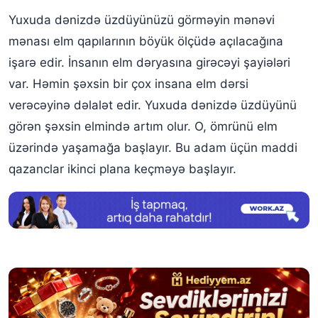
Yuxuda dənizdə üzdüyünüzü görməyin mənəvi
mənası elm qapılarının böyük ölçüdə açılacağına
işarə edir. İnsanın elm dəryasına girəcəyi şayiələri
var. Həmin şəxsin bir çox insana elm dərsi
verəcəyinə dəlalət edir. Yuxuda dənizdə üzdüyünü
görən şəxsin elmində artım olur. O, ömrünü elm
üzərində yaşamağa başlayır. Bu adam üçün maddi
qazanclar ikinci plana keçməyə başlayır.