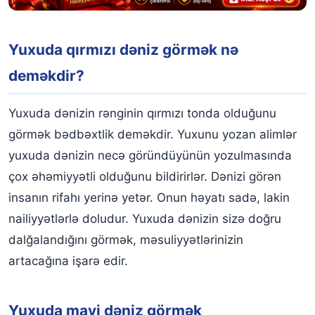
Yuxuda qırmızı dəniz görmək nə
deməkdir?
Yuxuda dənizin rənginin qırmızı tonda olduğunu
görmək bədbəxtlik deməkdir. Yuxunu yozan alimlər
yuxuda dənizin necə göründüyünün yozulmasında
çox əhəmiyyətli olduğunu bildirirlər. Dənizi görən
insanın rifahı yerinə yetər. Onun həyatı sadə, lakin
nailiyyətlərlə doludur. Yuxuda dənizin sizə doğru
dalğalandığını görmək, məsuliyyətlərinizin
artacağına işarə edir.
Yuxuda mavi dəniz görmək