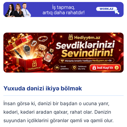
Yuxuda dənizi ikiyə bölmək
İnsan görsə ki, dənizi bir başdan o ucuna yarır,
kədəri, kədəri aradan qalxar, rahat olar. Dənizin
suyundan içdiklərini görənlər qəmli və qəmli olur.