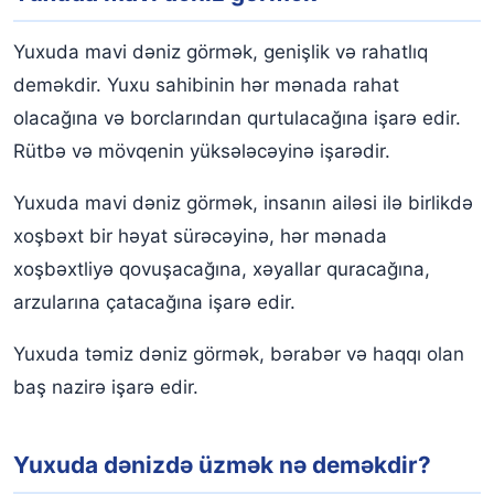
Yuxuda mavi dəniz görmək, genişlik və rahatlıq
deməkdir. Yuxu sahibinin hər mənada rahat
olacağına və borclarından qurtulacağına işarə edir.
Rütbə və mövqenin yüksələcəyinə işarədir.
Yuxuda mavi dəniz görmək, insanın ailəsi ilə birlikdə
xoşbəxt bir həyat sürəcəyinə, hər mənada
xoşbəxtliyə qovuşacağına, xəyallar quracağına,
arzularına çatacağına işarə edir.
Yuxuda təmiz dəniz görmək, bərabər və haqqı olan
baş nazirə işarə edir.
Yuxuda dənizdə üzmək nə deməkdir?