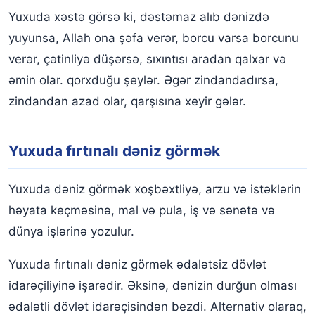
Yuxuda xəstə görsə ki, dəstəmaz alıb dənizdə
yuyunsa, Allah ona şəfa verər, borcu varsa borcunu
verər, çətinliyə düşərsə, sıxıntısı aradan qalxar və
əmin olar. qorxduğu şeylər. Əgər zindandadırsa,
zindandan azad olar, qarşısına xeyir gələr.
Yuxuda fırtınalı dəniz görmək
Yuxuda dəniz görmək xoşbəxtliyə, arzu və istəklərin
həyata keçməsinə, mal və pula, iş və sənətə və
dünya işlərinə yozulur.
Yuxuda fırtınalı dəniz görmək ədalətsiz dövlət
idarəçiliyinə işarədir. Əksinə, dənizin durğun olması
ədalətli dövlət idarəçisindən bezdi. Alternativ olaraq,