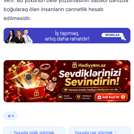
verir. Bu yuxunun belə yozulmasının səbəbi dənizdə
boğularaq ölən insanların cənnətlik hesab
edilməsidir.
d
Yuxuda pişik görmək
Yuxuda nar görmək