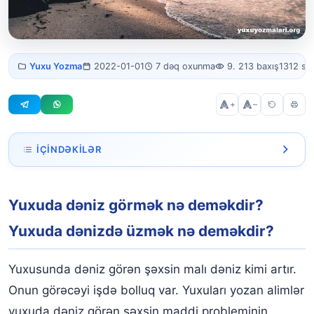
Yuxuda dəniz
Yuxu Yozma
2022-01-01
7 dəq oxunma
9. 213 baxış
1312 sö
görmək
+
–
İÇINDƏKILƏR
Yuxuda dəniz görmək nə deməkdir? Yuxuda dənizdə
üzmək nə deməkdir?
Yuxuda dəniz görmək nə deməkdir?
Yuxuda dəniz görmək mənaları nədir?
Yuxuda dənizdə üzmək nə deməkdir?
Yuxuda qırmızı dəniz görmək nə deməkdir?
Yuxusunda dəniz görən şəxsin malı dəniz kimi artır.
Yuxuda mavi dəniz görmək
Onun görəcəyi işdə bolluq var. Yuxuları yozan alimlər
Yuxuda dənizdə üzmək nə deməkdir?
yuxuda dəniz görən şəxsin maddi probleminin