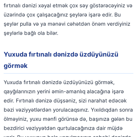
fırtınalı dənizi xəyal etmək çox səy göstərəcəyiniz və
üzərində çox çalışacağınız şeylərə işarə edir. Bu
şeylər pulla və ya mənəvi cəhətdən önəm verdiyiniz
şeylərlə bağlı ola bilər.
Yuxuda fırtınalı dənizdə üzdüyünüzü
görmək
Yuxuda fırtınalı dənizdə üzdüyünüzü görmək,
qayğılarınızın yerini əmin-amanlıq alacağına işarə
edir. Fırtınalı dənizə düşsəniz, sizi narahat edəcək
bəzi vəziyyətlərdən yorulacaqsınız. Yıxıldıqdan sonra
ölməyiniz, yuxu mənfi görünsə də, başınıza gələn bu
bezdirici vəziyyətdən qurtulacağınıza dair müjdə