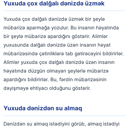
Yuxuda çox dalğalı dənizdə üzmək
Yuxuda çox dalğalı dənizdə üzmək bir şeylə
mübarizə aparmağa yozulur. Bu insanın həyatında
bir şeylə mübarizə apardığını göstərir. Alimlər
yuxusunda dalğalı dənizdə üzən insanın həyat
mübarizəsində çətinliklərə tab gətirəcəyini bildirirlər.
Alimlər yuxuda çox dalğalı dənizdə üzən insanın
həyatında düzgün olmayan şeylərlə mübarizə
apardığını bildirirlər. Bu, fərdin mübarizəsinin
dəyişməyə ehtiyacı olduğunu göstərir.
Yuxuda dənizdən su almaq
Dənizdən su almaq istədiyini görüb, almaq istədiyi