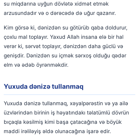
su miqdarına uyğun dövlətə xidmət etmək
arzusundadır və o dərəcədə də uğur qazanır.
Kim görsə ki, dənizdən su götürüb qaba doldurur,
çoxlu mal toplayır. Yaxud Allah insana elə bir hal
verər ki, sərvət toplayır, dənizdən daha güclü və
genişdir. Dənizdən su içmək sərxoş olduğu qədər
elm və ədəb öyrənməkdir.
Yuxuda dənizə tullanmaq
Yuxuda dənizə tullanmaq, xəyalpərəstin və ya ailə
üzvlərindən birinin iş həyatındakı təlatümlü dövrün
bıçaqla kəsilmiş kimi başa çatacağına və böyük
maddi irəliləyiş əldə olunacağına işarə edir.