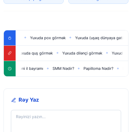
rmək
Yuxuda pox görmək
Yuxuda (uşaq dünyaya gətirmək) doğm
◆
◆
Yuxuda quş görmək
Yuxuda dilənçi görmək
Yuxuda oğlan uşağ
◆
◆
◆
Yeni il bayramı
SMM Nədir?
Papilloma Nədir?
Karbonat N
◆
◆
◆
◆
Rəy Yaz