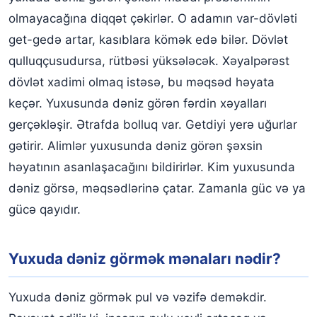
olmayacağına diqqət çəkirlər. O adamın var-dövləti
Yuxuda suda boğulmaq nə deməkdir?
get-gedə artar, kasıblara kömək edə bilər. Dövlət
Yuxuda çox dalğalı dənizdə üzmək
qulluqçusudursa, rütbəsi yüksələcək. Xəyalpərəst
Yuxuda dənizdən su almaq
dövlət xadimi olmaq istəsə, bu məqsəd həyata
keçər. Yuxusunda dəniz görən fərdin xəyalları
Yuxuda dənizə tullanmaq
gerçəkləşir. Ətrafda bolluq var. Getdiyi yerə uğurlar
Yuxuda dənizi ikiyə bölmək
gətirir. Alimlər yuxusunda dəniz görən şəxsin
Yuxuda fırtınalı dəniz görmək
həyatının asanlaşacağını bildirirlər. Kim yuxusunda
dəniz görsə, məqsədlərinə çatar. Zamanla güc və ya
Yuxuda fırtınalı dənizdə üzdüyünüzü görmək
gücə qayıdır.
Yuxuda dəniz görmək mənaları nədir?
Yuxuda dəniz görmək pul və vəzifə deməkdir.