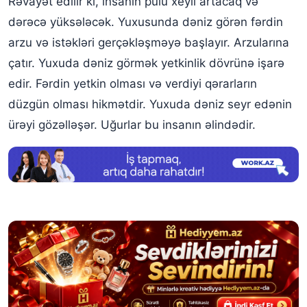
Rəvayət edilir ki, insanın pulu xeyli artacaq və
dərəcə yüksələcək. Yuxusunda dəniz görən fərdin
arzu və istəkləri gerçəkləşməyə başlayır. Arzularına
çatır. Yuxuda dəniz görmək yetkinlik dövrünə işarə
edir. Fərdin yetkin olması və verdiyi qərarların
düzgün olması hikmətdir. Yuxuda dəniz seyr edənin
ürəyi gözəlləşər. Uğurlar bu insanın əlindədir.