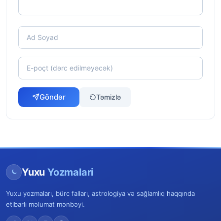
Göndər
Təmizlə
Yuxu
Yozmalari
Yuxu yozmaları, bürc falları, astrologiya və sağlamlıq haqqında
etibarlı məlumat mənbəyi.