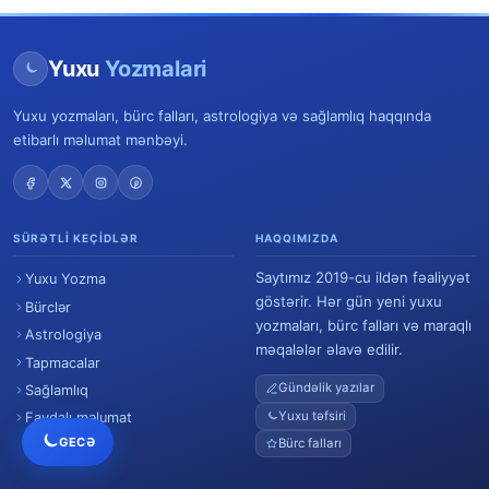
Yuxu
Yozmalari
Yuxu yozmaları, bürc falları, astrologiya və sağlamlıq haqqında
etibarlı məlumat mənbəyi.
SÜRƏTLI KEÇIDLƏR
HAQQIMIZDA
Saytımız 2019-cu ildən fəaliyyət
Yuxu Yozma
göstərir. Hər gün yeni yuxu
Bürclər
yozmaları, bürc falları və maraqlı
Astrologiya
məqalələr əlavə edilir.
Tapmacalar
Gündəlik yazılar
Sağlamlıq
Yuxu təfsiri
Faydalı məlumat
GECƏ
Bürc falları