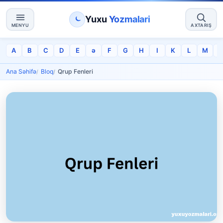
Yuxu
Yozmalari
MENYU
AXTARIŞ
A
B
C
D
E
ə
F
G
H
I
K
L
M
Ana Səhifə
Bloq
Qrup Fenleri