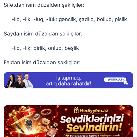
Sifətdən isim düzəldən şəkilçilər:
-lıq, -lik, -luq, -lük: gənclik, şadlıq, bolluq, pislik
Saydan isim düzəldən şəkilçilər:
-lıq, -lik: birlik, onluq, beşlik
Feldən isim düzəldən şəkilçilər: