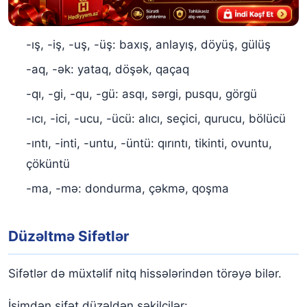
-ış, -iş, -uş, -üş: baxış, anlayış, döyüş, gülüş
-aq, -ək: yataq, döşək, qaçaq
-qı, -gi, -qu, -gü: asqı, sərgi, pusqu, görgü
-ıcı, -ici, -ucu, -ücü: alıcı, seçici, qurucu, bölücü
-ıntı, -inti, -untu, -üntü: qırıntı, tikinti, ovuntu,
çöküntü
-ma, -mə: dondurma, çəkmə, qoşma
Düzəltmə Sifətlər
Sifətlər də müxtəlif nitq hissələrindən törəyə bilər.
İsimdən sifət düzəldən şəkilçilər: