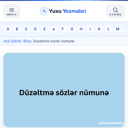
Yuxu
Yozmalari
MENYU
AXTARIŞ
A
B
C
D
E
ə
F
G
H
I
K
L
M
Ana Səhifə
Bloq
Duzeltme sozler numune