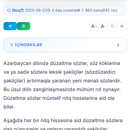
Duzeltme sozler
Bloq
2025-09-22
4 dəq oxunma
1. 863 baxış
842 söz
numune
+
–
İÇINDƏKILƏR
Düzəltmə İsimlər
Azərbaycan dilində düzəltmə sözlər, söz köklərinə
Düzəltmə Sifətlər
və ya sadə sözlərə leksik şəkilçilər (sözdüzəldici
Düzəltmə Fellər
şəkilçilər) artırmaqla yaranan yeni mənalı sözlərdir.
Bu üsul dilin zənginləşməsində mühüm rol oynayır.
Düzəltmə Zərflər
Düzəltmə sözlər müxtəlif nitq hissələrinə aid ola
Düzəltmə Sözlər
bilər.
Nümunələr:
Aşağıda hər bir nitq hissəsinə aid düzəltmə sözlərə
dair nümunələr və onların yarandığı şəkilçilər