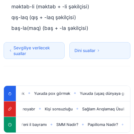
məktəb-li (məktəb + -li şəkilçisi)
qış-laq (qış + -laq şəkilçisi)
baş-la(maq) (baş + -la şəkilçisi)
Sevgiliye verilecek
Dini suallar
suallar
 görmək
Yuxuda pox görmək
Yuxuda (uşaq dünyaya gətirmək) 
◆
◆
?
8 noyabr​
Kişi sonsuzluğu
Sağlam Arıqlamaq Üsulları və Sağ
◆
◆
◆
ün
Yeni il bayramı
SMM Nədir?
Papilloma Nədir?
Karbona
◆
◆
◆
◆