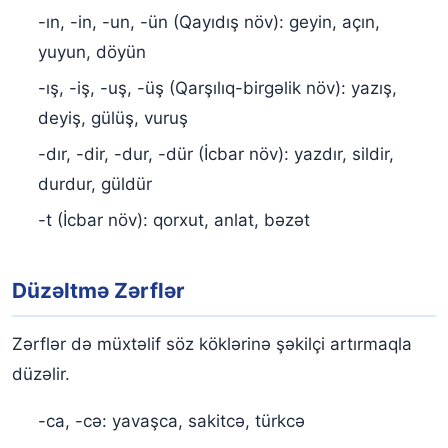
-ın, -in, -un, -ün (Qayıdış növ): geyin, açın,
yuyun, döyün
-ış, -iş, -uş, -üş (Qarşılıq-birgəlik növ): yazış,
deyiş, gülüş, vuruş
-dır, -dir, -dur, -dür (İcbar növ): yazdır, sildir,
durdur, güldür
-t (İcbar növ): qorxut, anlat, bəzət
Düzəltmə Zərflər
Zərflər də müxtəlif söz köklərinə şəkilçi artırmaqla
düzəlir.
-ca, -cə: yavaşca, sakitcə, türkcə