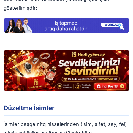
göstərilmişdir:
Düzəltmə İsimlər
İsimlər başqa nitq hissələrindən (isim, sifət, say, fel)
leksik şəkilçilər vasitəsilə düzələ bilər.