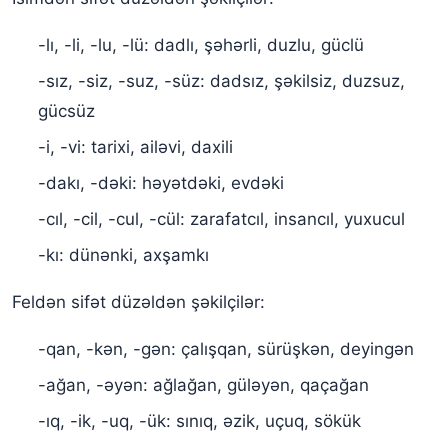
-lı, -li, -lu, -lü: dadlı, şəhərli, duzlu, güclü
-sız, -siz, -suz, -süz: dadsız, şəkilsiz, duzsuz,
gücsüz
-i, -vi: tarixi, ailəvi, daxili
-dakı, -dəki: həyətdəki, evdəki
-cıl, -cil, -cul, -cül: zarafatcıl, insancıl, yuxucul
-kı: dünənki, axşamkı
Feldən sifət düzəldən şəkilçilər:
-qan, -kən, -gən: çalışqan, sürüşkən, deyingən
-ağan, -əyən: ağlağan, güləyən, qaçağan
-ıq, -ik, -uq, -ük: sınıq, əzik, uçuq, sökük