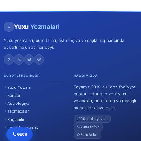
Yuxu
Yozmalari
Yuxu yozmaları, bürc falları, astrologiya və sağlamlıq haqqında
etibarlı məlumat mənbəyi.
SÜRƏTLI KEÇIDLƏR
HAQQIMIZDA
Saytımız 2019-cu ildən fəaliyyət
Yuxu Yozma
göstərir. Hər gün yeni yuxu
Bürclər
yozmaları, bürc falları və maraqlı
Astrologiya
məqalələr əlavə edilir.
Tapmacalar
Gündəlik yazılar
Sağlamlıq
Yuxu təfsiri
Faydalı məlumat
GECƏ
Bürc falları