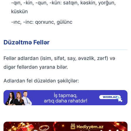
-qın, -kin, -qun, -kün: satqın, kəskin, yorğun,
küskün
-ınc, -inc: qorxunc, gülünc
Düzəltmə Fellər
Fellər adlardan (isim, sifət, say, əvəzlik, zərf) və
digər fellərdən yarana bilər.
Adlardan fel düzəldən şəkilçilər: