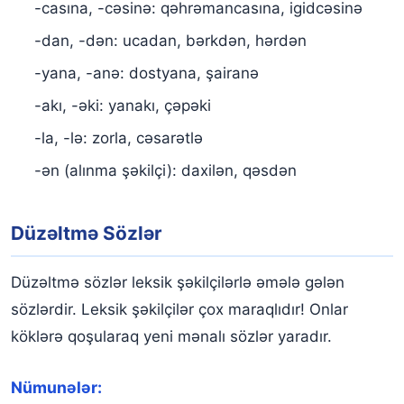
-casına, -cəsinə: qəhrəmancasına, igidcəsinə
-dan, -dən: ucadan, bərkdən, hərdən
-yana, -anə: dostyana, şairanə
-akı, -əki: yanakı, çəpəki
-la, -lə: zorla, cəsarətlə
-ən (alınma şəkilçi): daxilən, qəsdən
Düzəltmə Sözlər
Düzəltmə sözlər leksik şəkilçilərlə əmələ gələn
sözlərdir. Leksik şəkilçilər çox maraqlıdır! Onlar
köklərə qoşularaq yeni mənalı sözlər yaradır.
Nümunələr: