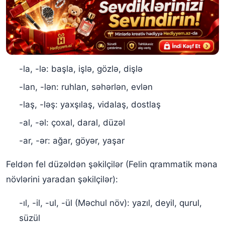
-la, -lə: başla, işlə, gözlə, dişlə
-lan, -lən: ruhlan, səhərlən, evlən
-laş, -ləş: yaxşılaş, vidalaş, dostlaş
-al, -əl: çoxal, daral, düzəl
-ar, -ər: ağar, göyər, yaşar
Feldən fel düzəldən şəkilçilər (Felin qrammatik məna
növlərini yaradan şəkilçilər):
-ıl, -il, -ul, -ül (Məchul növ): yazıl, deyil, qurul,
süzül