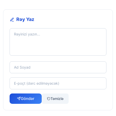
Rəy Yaz
Göndər
Təmizlə