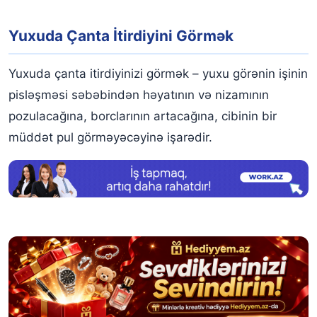
Yuxuda Çanta İtirdiyini Görmək
Yuxuda çanta itirdiyinizi görmək – yuxu görənin işinin
pisləşməsi səbəbindən həyatının və nizamının
pozulacağına, borclarının artacağına, cibinin bir
müddət pul görməyəcəyinə işarədir.