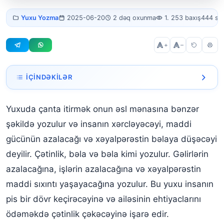
Yuxuda çanta
Yuxu Yozma
2025-06-20
2 dəq oxunma
1. 253 baxış
444 sö
itirmək
+
–
İÇINDƏKILƏR
Yuxuda Çanta İtirdiyini Görmək
Yuxuda çanta itirmək onun əsl mənasına bənzər
Yuxuda pul kisəsini itirmək
şəkildə yozulur və insanın xərcləyəcəyi, maddi
Yuxuda Əl Çanta İtirmək
gücünün azalacağı və xəyalpərəstin bəlaya düşəcəyi
deyilir. Çətinlik, bəla və bəla kimi yozulur. Gəlirlərin
Yuxuda çantanı unutmaq
azalacağına, işlərin azalacağına və xəyalpərəstin
Yuxuda Oğurlanmış Çanta
maddi sıxıntı yaşayacağına yozulur. Bu yuxu insanın
Yuxuda Çanta İtirmək və Tapmaq
pis bir dövr keçirəcəyinə və ailəsinin ehtiyaclarını
ödəməkdə çətinlik çəkəcəyinə işarə edir.