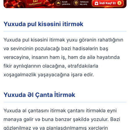
Yuxuda pul kisəsini itirmək
Yuxuda pul kisəsini itirmək yuxu görənin rahatlığının
və sevincinin pozulacağı bəzi hadisələrin baş
verəcəyinə, insanın həm iş, həm də ailə həyatında
fikir ayrılıqlarının olacağına, ətrafdakılarla
xoşagəlməzlik yaşayacağına işarə edir.
Yuxuda Əl Çanta İtirmək
Yuxuda əl çantasını itirmək çantanı itirməklə eyni
mənaya gəlir və buna bənzər şəkildə yozulur. Bəzi
gözlənilməz və ya planlaşdırılmamış xərclərin