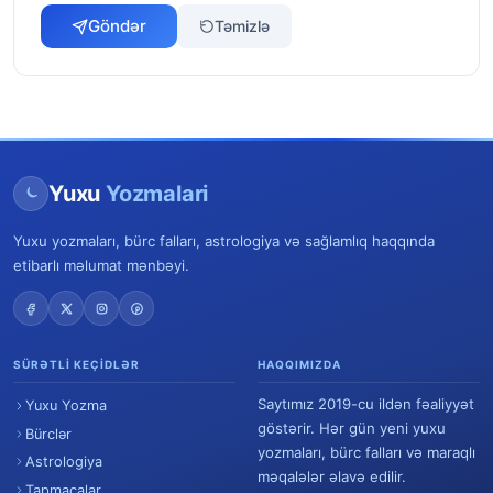
Göndər
Təmizlə
Yuxu
Yozmalari
Yuxu yozmaları, bürc falları, astrologiya və sağlamlıq haqqında
etibarlı məlumat mənbəyi.
SÜRƏTLI KEÇIDLƏR
HAQQIMIZDA
Saytımız 2019-cu ildən fəaliyyət
Yuxu Yozma
göstərir. Hər gün yeni yuxu
Bürclər
yozmaları, bürc falları və maraqlı
Astrologiya
məqalələr əlavə edilir.
Tapmacalar