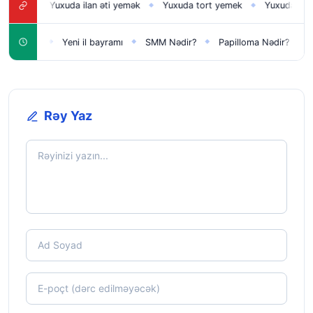
ək
Yuxuda ilan əti yemək
Yuxuda tort yemek
Yuxuda fındıq 
◆
◆
◆
ar üçün
Yeni il bayramı
SMM Nədir?
Papilloma Nədir?
Kar
◆
◆
◆
◆
Rəy Yaz