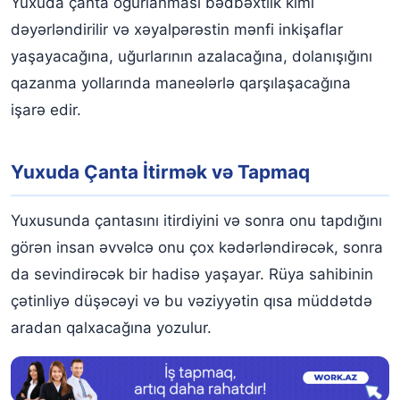
Yuxuda çanta oğurlanması bədbəxtlik kimi
dəyərləndirilir və xəyalpərəstin mənfi inkişaflar
yaşayacağına, uğurlarının azalacağına, dolanışığını
qazanma yollarında maneələrlə qarşılaşacağına
işarə edir.
Yuxuda Çanta İtirmək və Tapmaq
Yuxusunda çantasını itirdiyini və sonra onu tapdığını
görən insan əvvəlcə onu çox kədərləndirəcək, sonra
da sevindirəcək bir hadisə yaşayar. Rüya sahibinin
çətinliyə düşəcəyi və bu vəziyyətin qısa müddətdə
aradan qalxacağına yozulur.