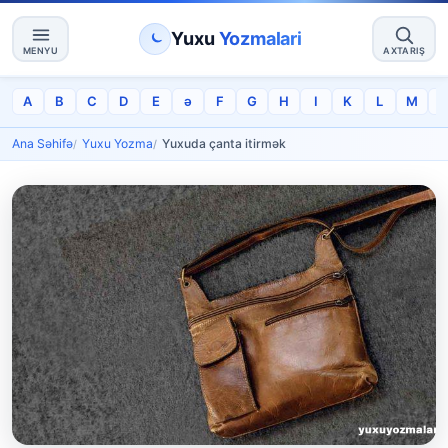
Yuxu
Yozmalari
MENYU
AXTARIŞ
A
B
C
D
E
ə
F
G
H
I
K
L
M
Ana Səhifə
Yuxu Yozma
Yuxuda çanta itirmək