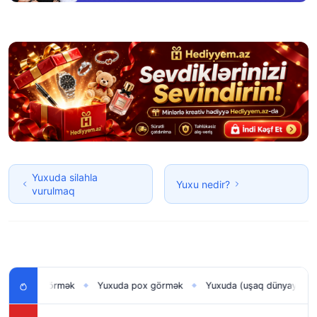
Yuxuda silahla
Yuxu nedir?
vurulmaq
uşağı görmək
Yuxuda pox görmək
Yuxuda (uşaq dünyaya gətirm
◆
◆